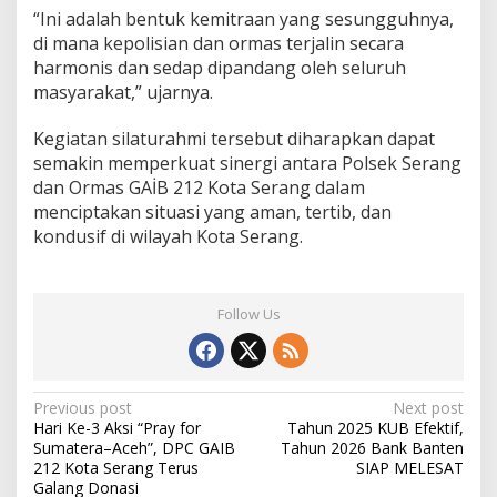
“Ini adalah bentuk kemitraan yang sesungguhnya,
di mana kepolisian dan ormas terjalin secara
harmonis dan sedap dipandang oleh seluruh
masyarakat,” ujarnya.
Kegiatan silaturahmi tersebut diharapkan dapat
semakin memperkuat sinergi antara Polsek Serang
dan Ormas GAİB 212 Kota Serang dalam
menciptakan situasi yang aman, tertib, dan
kondusif di wilayah Kota Serang.
Follow Us
Post
Previous post
Next post
Hari Ke-3 Aksi “Pray for
Tahun 2025 KUB Efektif,
navigation
Sumatera–Aceh”, DPC GAIB
Tahun 2026 Bank Banten
212 Kota Serang Terus
SIAP MELESAT
Galang Donasi