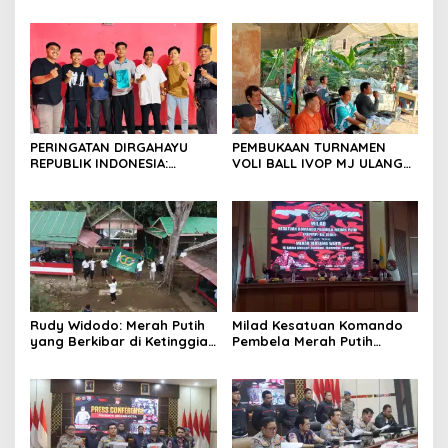
Diserahkan, Pembubaran
Kekompakan Panitia dan
Panitia Milad KKPMP ke-15
Ajak Perkuat Solidaritas
Resmi Ditutup
Organisasi bertempat
Kubang Laban Jombang
Cilegon Rm Sate Bebek
Nong ViNY.
PERINGATAN DIRGAHAYU
PEMBUKAAN TURNAMEN
REPUBLIK INDONESIA:
VOLI BALL IVOP MJ ULANG
PEMUDA GALAXY SILEBU
TAHUN KE II BERLANGSUNG
PASULUHAN SIAP
MERIAH, KEPALA DESA
MERIAHKAN HUT KE-81
MEKARJAYA HADIR BERIKAN
DUKUNGAN
Rudy Widodo: Merah Putih
Milad Kesatuan Komando
yang Berkibar di Ketinggian
Pembela Merah Putih
adalah Pengingat Cita-cita
(KKPMP) “MEKAR BERSAMA
Bangsa
WAKTU: 15 Tahun Merajut
Dedikasi, Mencetak
Prestasi”