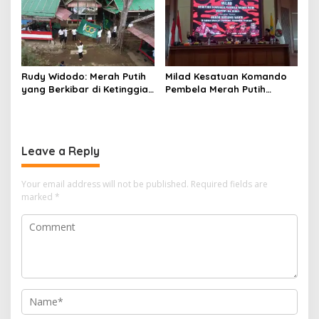
MERIAHKAN HUT KE-81
MEKARJAYA HADIR BERIKAN
DUKUNGAN
Rudy Widodo: Merah Putih
Milad Kesatuan Komando
yang Berkibar di Ketinggian
Pembela Merah Putih
adalah Pengingat Cita-cita
(KKPMP) “MEKAR BERSAMA
Bangsa
WAKTU: 15 Tahun Merajut
Dedikasi, Mencetak
Prestasi”
Leave a Reply
Your email address will not be published.
Required fields are
marked
*