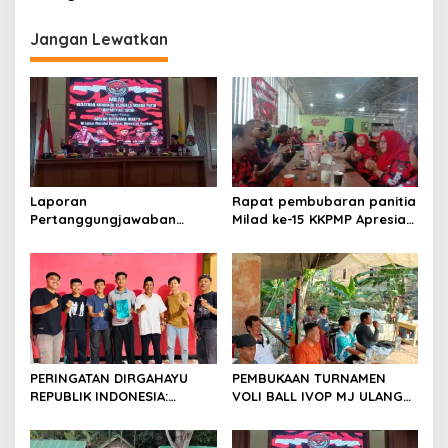
Jangan Lewatkan
Laporan
Rapat pembubaran panitia
Pertanggungjawaban
Milad ke-15 KKPMP Apresiasi
Diserahkan, Pembubaran
Kekompakan Panitia dan
Panitia Milad KKPMP ke-15
Ajak Perkuat Solidaritas
Resmi Ditutup
Organisasi bertempat
Kubang Laban Jombang
Cilegon Rm Sate Bebek
Nong ViNY.
PERINGATAN DIRGAHAYU
PEMBUKAAN TURNAMEN
REPUBLIK INDONESIA:
VOLI BALL IVOP MJ ULANG
PEMUDA GALAXY SILEBU
TAHUN KE II BERLANGSUNG
PASULUHAN SIAP
MERIAH, KEPALA DESA