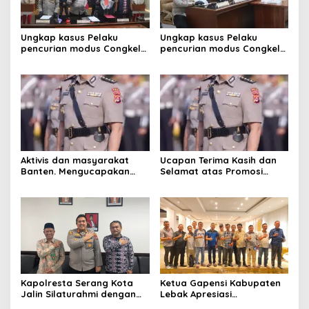
Ungkap kasus Pelaku
Ungkap kasus Pelaku
pencurian modus Congkel
pencurian modus Congkel
Jendela berhasil
Jendela berhasil
diamankan
diamankan
Aktivis dan masyarakat
Ucapan Terima Kasih dan
Banten. Mengucapakan
Selamat atas Promosi
selamat dan sukses
Jabatan dari ketua kwri
kepada Kombes pol.Atot
kota serang provinsi
Irawan ,S.I.K.M.M .Sebagai
Banten,
kabiro logistik Polda
Lampung
Kapolresta Serang Kota
Ketua Gapensi Kabupaten
Jalin Silaturahmi dengan
Lebak Apresiasi
Ketua Pengadilan Negeri
Penyelenggaraan Jambore