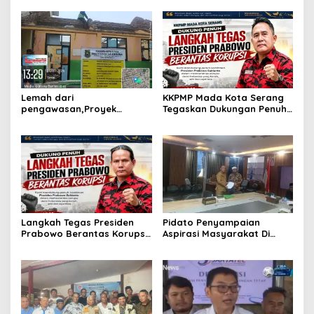
Serang, Perkuat Sinergitas
Nasional Pemuda
Antar Lembaga
Ketahanan Pangan “Dari
Banten untuk Indonesia”
Lemah dari
KKPMP Mada Kota Serang
pengawasan,Proyek
Tegaskan Dukungan Penuh
rehabilitas gedung sekolah
dan Siap Kawal Langkah
di duga abaikan k3
Tegas Presiden Prabowo
Memberantas Korupsi
Langkah Tegas Presiden
Pidato Penyampaian
Prabowo Berantas Korupsi
Aspirasi Masyarakat Di
Jadi Angin Segar,
Hadapan Rapat Komisi 5
Dukungan Penuh dari
DPRD Provinsi Banten
KKPMP Markas Daerah Kota
Serang