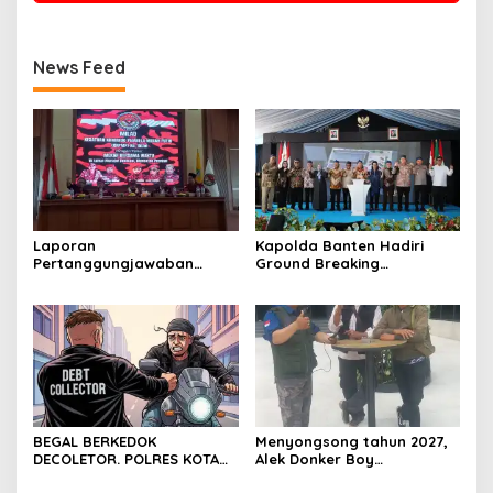
News Feed
Laporan
Kapolda Banten Hadiri
Pertanggungjawaban
Ground Breaking
Diserahkan, Pembubaran
Pembangunan Gedung
Panitia Milad KKPMP ke-15
Kantor DPD RI di Ibu Kota
Resmi Ditutup
Provinsi Banten
BEGAL BERKEDOK
Menyongsong tahun 2027,
DECOLETOR. POLRES KOTA
Alek Donker Boy
BOGOR HARUS TINDAK
London,pimpinan media