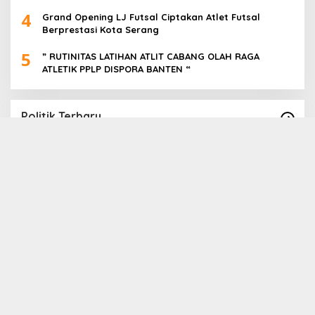
4
Grand Opening LJ Futsal Ciptakan Atlet Futsal
Berprestasi Kota Serang
5
” RUTINITAS LATIHAN ATLIT CABANG OLAH RAGA
ATLETIK PPLP DISPORA BANTEN “
Politik Terbaru
Paslon Cabup Cawabup Lebak Dede Supriyadi
B
_ Virni, Siap Realisasikan Program
S
A
In Politik
|
16 November 2024
In 