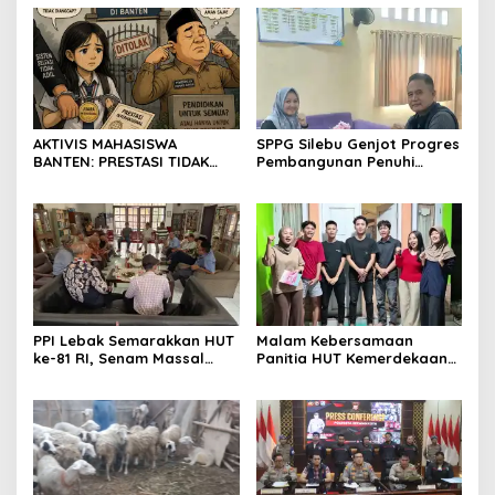
TEGAS
SerangPost.com, mengajak
seluruh jajaran untuk terus
meningkatkan
profesionalisme dalam
menjalankan tugas
jurnalistik
AKTIVIS MAHASISWA
SPPG Silebu Genjot Progres
BANTEN: PRESTASI TIDAK
Pembangunan Penuhi
BOLEH DIKALAHKAN OLEH
Syarat SLHS dari Dinkes
KETIDAKADILAN
Kabupaten Serang
PPI Lebak Semarakkan HUT
Malam Kebersamaan
ke-81 RI, Senam Massal
Panitia HUT Kemerdekaan
Jadi Ajang Silaturahmi dan
17 Agustus Resmi
Temu Kangen
Ditetapkan di Lingk. Toplas
Desa Silebu Kec .Kragilan