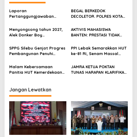
Laporan
BEGAL BERKEDOK
Pertanggungjawaban
DECOLETOR. POLRES KOTA
Diserahkan, Pembubaran
BOGOR HARUS TINDAK
Panitia Milad KKPMP ke-15
TEGAS
Menyongsong tahun 2027,
AKTIVIS MAHASISWA
Resmi Ditutup
Alek Donker Boy
BANTEN: PRESTASI TIDAK
London,pimpinan media
BOLEH DIKALAHKAN OLEH
SerangPost.com, mengajak
KETIDAKADILAN
SPPG Silebu Genjot Progres
PPI Lebak Semarakkan HUT
seluruh jajaran untuk terus
Pembangunan Penuhi
ke-81 RI, Senam Massal
meningkatkan
Syarat SLHS dari Dinkes
Jadi Ajang Silaturahmi dan
profesionalisme dalam
Kabupaten Serang
Temu Kangen
Malam Kebersamaan
JAMRA KETUA POKTAN
menjalankan tugas
Panitia HUT Kemerdekaan
TUNAS HARAPAN KLARIFIKASI
jurnalistik
17 Agustus Resmi
ADANYA DUGAAN UPPO
Ditetapkan di Lingk. Toplas
KERBAU DI JUAL
Desa Silebu Kec .Kragilan
Jangan Lewatkan