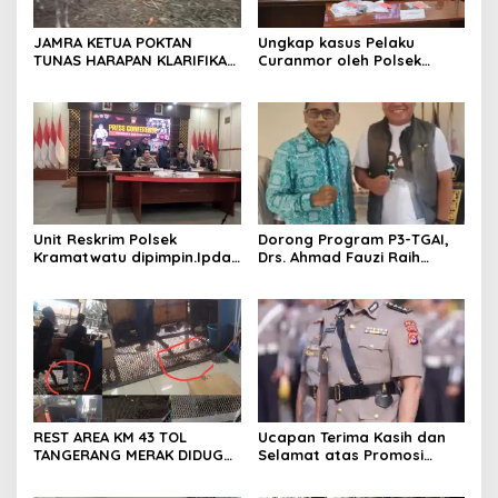
JAMRA KETUA POKTAN
Ungkap kasus Pelaku
TUNAS HARAPAN KLARIFIKASI
Curanmor oleh Polsek
ADANYA DUGAAN UPPO
Kramatwatu Polresta
KERBAU DI JUAL
Serang Kota
Unit Reskrim Polsek
Dorong Program P3-TGAI,
Kramatwatu dipimpin.Ipda
Drs. Ahmad Fauzi Raih
Andi Setiiawan SH, MH
Apresiasi dari P3A Bintang
bersama anggota saat itu
Sanga, Desa Koroncong
segera melakukan olah tkp
dan pengejaran terhadap
pelaku.
REST AREA KM 43 TOL
Ucapan Terima Kasih dan
TANGERANG MERAK DIDUGA
Selamat atas Promosi
ABAIKAN K3 BAHAYAKAN
Jabatan dari Mahasiswa
PEKERJA DAN
Banten Dan Amon