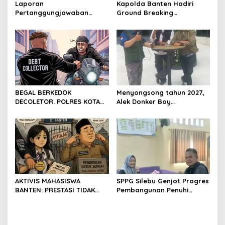
Laporan
Kapolda Banten Hadiri
Pertanggungjawaban
Ground Breaking
Diserahkan, Pembubaran
Pembangunan Gedung
Panitia Milad KKPMP ke-15
Kantor DPD RI di Ibu Kota
Resmi Ditutup
Provinsi Banten
BEGAL BERKEDOK
Menyongsong tahun 2027,
DECOLETOR. POLRES KOTA
Alek Donker Boy
BOGOR HARUS TINDAK
London,pimpinan media
TEGAS
SerangPost.com, mengajak
seluruh jajaran untuk terus
meningkatkan
profesionalisme dalam
menjalankan tugas
jurnalistik
AKTIVIS MAHASISWA
SPPG Silebu Genjot Progres
BANTEN: PRESTASI TIDAK
Pembangunan Penuhi
BOLEH DIKALAHKAN OLEH
Syarat SLHS dari Dinkes
KETIDAKADILAN
Kabupaten Serang