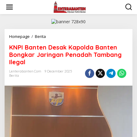
Skip
to
content
KNPI
Homepage
/
Berita
Banten
KNPI Banten Desak Kapolda Banten
Desak
Kapolda
Bongkar Jaringan Penadah Tambang
Banten
Ilegal
Bongkar
Jaringan
Lenterabanten.com
9 December 2025
Penadah
Berita
Tambang
Ilegal