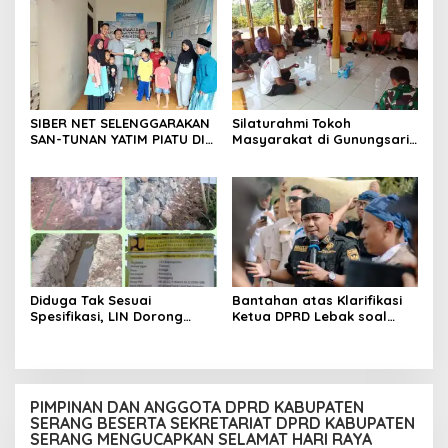
PENGUNJUANG
SIBER NET SELENGGARAKAN
Silaturahmi Tokoh
SAN-TUNAN YATIM PIATU DI
Masyarakat di Gunungsari,
BANTARWANGI, WUJUDKAN
Warga Sepakat Dukung
KEPEDULIAN SOSIAL
Pengawasan dan
Keberadaan PT Peternakan
Ayam Gunungsari Utama
Diduga Tak Sesuai
Bantahan atas Klarifikasi
Spesifikasi, LIN Dorong
Ketua DPRD Lebak soal
Inspektorat Audit
Kasus Uun, Arwan:
Pekerjaan P3A Sabrang
Klarifikasi Diperbolehkan
Dahu Desa Awilega
namun Mengaburkan Fakta
Harus Terima
Konsekuensinya
PIMPINAN DAN ANGGOTA DPRD KABUPATEN
SERANG BESERTA SEKRETARIAT DPRD KABUPATEN
SERANG MENGUCAPKAN SELAMAT HARI RAYA