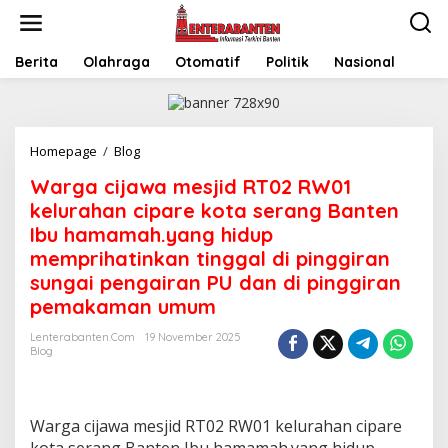
Skip
to
content
Berita
Olahraga
Otomatif
Politik
Nasional
Warga
Homepage
/
Blog
cijawa
Warga cijawa mesjid RT02 RW01
mesjid
RT02
kelurahan cipare kota serang Banten
RW01
Ibu hamamah.yang hidup
kelurahan
memprihatinkan tinggal di pinggiran
cipare
kota
sungai pengairan PU dan di pinggiran
serang
pemakaman umum
Banten
Ibu
Lenterabanten.com
19 November 2025
hamamah.yang
Blog
hidup
memprihatinkan
tinggal
di
Warga cijawa mesjid RT02 RW01 kelurahan cipare
pinggiran