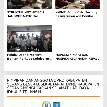
STRUKTUR KEPANITIAAN
KKPMP Mada Kota Serang
JAMBORE NASIONAL
Resmi Bubarkan Panitia
PEMUDA KETAHANAN
Musda, Tegaskan Komitmen
PANGAN RESMI DITETAPKAN,
Lanjutkan Program
DARI BANTEN UNTUK
Organisasi
INDONESIA, SIAP GELAR
AGENDA BESAR NASIONAL
Pelaku Usaha Maritim
MAPOLSEK KOPO DAN
Banten Perkuat Kolaborasi,
MUSPIKA KECAMATAN KEPALA
Dorong Kemajuan Sektor
DESA,RAYAKAN HUT
Pelabuhan
BHAYANGKARA KE-80
DENGAN BAKTI UNTUK DESA
PIMPINAN DAN ANGGOTA DPRD KABUPATEN
SERANG BESERTA SEKRETARIAT DPRD KABUPATEN
SERANG MENGUCAPKAN SELAMAT HARI RAYA
IDHUL FITRI 1446 H