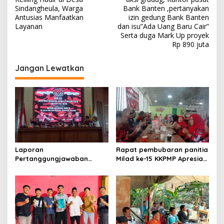
Sindangheula, Warga
Bank Banten ,pertanyakan
Antusias Manfaatkan
izin gedung Bank Banten
Layanan
dan isu”Ada Uang Baru Cair”
Serta duga Mark Up proyek
Rp 890 juta
Jangan Lewatkan
Laporan
Rapat pembubaran panitia
Pertanggungjawaban
Milad ke-15 KKPMP Apresiasi
Diserahkan, Pembubaran
Kekompakan Panitia dan
Panitia Milad KKPMP ke-15
Ajak Perkuat Solidaritas
Resmi Ditutup
Organisasi bertempat
Kubang Laban Jombang
Cilegon Rm Sate Bebek
Nong ViNY.