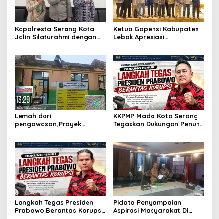
Kapolresta Serang Kota
Ketua Gapensi Kabupaten
Jalin Silaturahmi dengan
Lebak Apresiasi
Ketua Pengadilan Negeri
Penyelenggaraan Jambore
Serang, Perkuat Sinergitas
Nasional Pemuda
Antar Lembaga
Ketahanan Pangan “Dari
Banten untuk Indonesia”
Lemah dari
KKPMP Mada Kota Serang
pengawasan,Proyek
Tegaskan Dukungan Penuh
rehabilitas gedung sekolah
dan Siap Kawal Langkah
di duga abaikan k3
Tegas Presiden Prabowo
Memberantas Korupsi
Langkah Tegas Presiden
Pidato Penyampaian
Prabowo Berantas Korupsi
Aspirasi Masyarakat Di
Jadi Angin Segar,
Hadapan Rapat Komisi 5