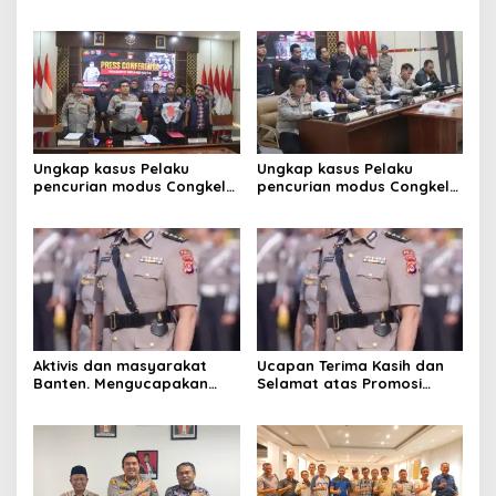
adalah Pengingat Cita-cita
(KKPMP) “MEKAR BERSAMA
Bangsa
WAKTU: 15 Tahun Merajut
Dedikasi, Mencetak
Prestasi”
Ungkap kasus Pelaku
Ungkap kasus Pelaku
pencurian modus Congkel
pencurian modus Congkel
Jendela berhasil
Jendela berhasil
diamankan
diamankan
Aktivis dan masyarakat
Ucapan Terima Kasih dan
Banten. Mengucapakan
Selamat atas Promosi
selamat dan sukses
Jabatan dari ketua kwri
kepada Kombes pol.Atot
kota serang provinsi
Irawan ,S.I.K.M.M .Sebagai
Banten,
kabiro logistik Polda
Lampung