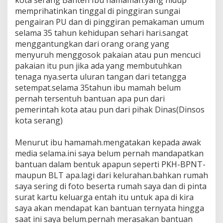
kota serang Banten Ibu hamamah.yang hidup
sungai
memprihatinkan tinggal di pinggiran sungai
pengairan
pengairan PU dan di pinggiran pemakaman umum
PU
dan
selama 35 tahun kehidupan sehari hari.sangat
di
menggantungkan dari orang orang yang
pinggiran
menyuruh menggosok pakaian atau pun mencuci
pemakaman
pakaian itu pun jika ada yang membutuhkan
umum
tenaga nya.serta uluran tangan dari tetangga
setempat.selama 35tahun ibu mamah belum
pernah tersentuh bantuan apa pun dari
pemerintah kota atau pun dari pihak Dinas(Dinsos
kota serang)
‎Menurut ibu hamamah.mengatakan kepada awak
media selama.ini saya belum pernah mandapatkan
bantuan dalam bentuk apapun seperti PKH-BPNT-
maupun BLT apa.lagi dari kelurahan.bahkan rumah
saya sering di foto beserta rumah saya dan di pinta
surat kartu keluarga entah itu untuk apa di kira
saya akan mendapat kan bantuan ternyata hingga
saat ini saya belum.pernah merasakan bantuan