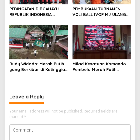
PERINGATAN DIRGAHAYU
PEMBUKAAN TURNAMEN
REPUBLIK INDONESIA:
VOLI BALL IVOP MJ ULANG
PEMUDA GALAXY SILEBU
TAHUN KE II BERLANGSUNG
PASULUHAN SIAP
MERIAH, KEPALA DESA
MERIAHKAN HUT KE-81
MEKARJAYA HADIR BERIKAN
DUKUNGAN
Rudy Widodo: Merah Putih
Milad Kesatuan Komando
yang Berkibar di Ketinggian
Pembela Merah Putih
adalah Pengingat Cita-cita
(KKPMP) “MEKAR BERSAMA
Bangsa
WAKTU: 15 Tahun Merajut
Dedikasi, Mencetak
Prestasi”
Leave a Reply
Your email address will not be published.
Required fields are
marked
*