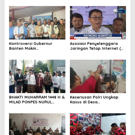
Dukungan Penuh dari
DPRD Provinsi Banten
KKPMP Markas Daerah Kota
Serang
Kontroversi Gubernur
Asosiasi Penyelenggara
Banten Makin
Jaringan Tetap Internet (
Menggantung, Aktivis Desak
JARTATEL ) Siap Jembatani
Transparansi dan
Pengusaha Dan Pemerintah
Kepastian Hukum
BHAKTI MUHARRAM 1448 H &
Keseriusan Polri Ungkap
MILAD PONPES NURUL
Kasus di Desa
ABROAR CILAME SERANG
Rancasengon