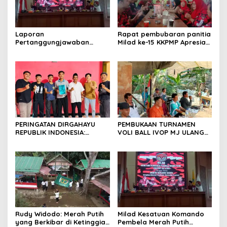
Laporan
Rapat pembubaran panitia
Pertanggungjawaban
Milad ke-15 KKPMP Apresiasi
Diserahkan, Pembubaran
Kekompakan Panitia dan
Panitia Milad KKPMP ke-15
Ajak Perkuat Solidaritas
Resmi Ditutup
Organisasi bertempat
Kubang Laban Jombang
Cilegon Rm Sate Bebek
Nong ViNY.
PERINGATAN DIRGAHAYU
PEMBUKAAN TURNAMEN
REPUBLIK INDONESIA:
VOLI BALL IVOP MJ ULANG
PEMUDA GALAXY SILEBU
TAHUN KE II BERLANGSUNG
PASULUHAN SIAP
MERIAH, KEPALA DESA
MERIAHKAN HUT KE-81
MEKARJAYA HADIR BERIKAN
DUKUNGAN
Rudy Widodo: Merah Putih
Milad Kesatuan Komando
yang Berkibar di Ketinggian
Pembela Merah Putih