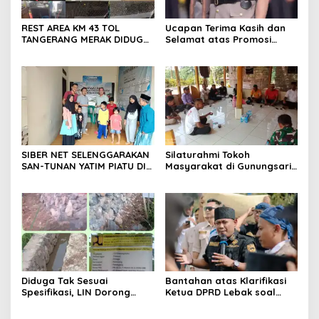
REST AREA KM 43 TOL
Ucapan Terima Kasih dan
TANGERANG MERAK DIDUGA
Selamat atas Promosi
ABAIKAN K3 BAHAYAKAN
Jabatan dari Mahasiswa
PEKERJA DAN
Banten Dan Amon
PENGUNJUANG
SIBER NET SELENGGARAKAN
Silaturahmi Tokoh
SAN-TUNAN YATIM PIATU DI
Masyarakat di Gunungsari,
BANTARWANGI, WUJUDKAN
Warga Sepakat Dukung
KEPEDULIAN SOSIAL
Pengawasan dan
Keberadaan PT Peternakan
Ayam Gunungsari Utama
Diduga Tak Sesuai
Bantahan atas Klarifikasi
Spesifikasi, LIN Dorong
Ketua DPRD Lebak soal
Inspektorat Audit
Kasus Uun, Arwan:
Pekerjaan P3A Sabrang
Klarifikasi Diperbolehkan