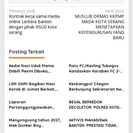
Post
Previous post
Next post
Kontrak kerja sama media
MUSLUB ORMAS KKPMP
navigation
online Lentera Banten
MADA KOTA SERANG
dengan pihak RSUD kota
MENETAPKAN
serang
KEPENGURUSAN YANG
BARU
Posting Terkait
Kedai Nasi Uduk Mama
Ratu FC/Kavling Tubagus
Dabill Resmi Dibuka,
Kandaskan Karaben FC 2-0:
Hadirkan Kelezatan Khas
Bola Sebagai Jembatan
dengan Harga Ekonomis
Kebersamaan Warga
LSM GNRI Bagikan Nasi
Kesbangpol Cilegon
Sindang Heula
Kotak di Jumat Berkah,
Berkunjung Sekretariat Kwri
Warga Sambut Antusias
Kota Cilegon, Menjalin
Kemitraan yang kokoh
Laporan
BEGAL BERKEDOK
Pertanggungjawaban
DECOLETOR. POLRES KOTA
Diserahkan, Pembubaran
BOGOR HARUS TINDAK
Panitia Milad KKPMP ke-15
TEGAS
Menyongsong tahun 2027,
AKTIVIS MAHASISWA
Resmi Ditutup
Alek Donker Boy
BANTEN: PRESTASI TIDAK
London,pimpinan media
BOLEH DIKALAHKAN OLEH