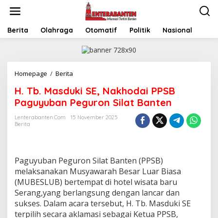
Skip
to
content
Berita
Olahraga
Otomatif
Politik
Nasional
H.
Homepage
/
Berita
Tb.
H. Tb. Masduki SE, Nakhodai PPSB
Masduki
SE,
Paguyuban Peguron Silat Banten
Nakhodai
PPSB
Lenterabanten.com
15 November 2025
Berita
Paguyuban
Peguron
Silat
Banten
Paguyuban Peguron Silat Banten (PPSB)
melaksanakan Musyawarah Besar Luar Biasa
(MUBESLUB) bertempat di hotel wisata baru
Serang,yang berlangsung dengan lancar dan
sukses. Dalam acara tersebut, H. Tb. Masduki SE
terpilih secara aklamasi sebagai Ketua PPSB,