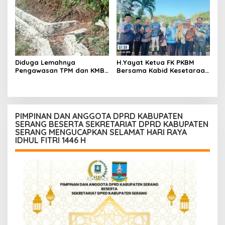
Dahu Desa Awilega
namun Mengaburkan Fakta
Harus Terima
Konsekuensinya
Diduga Lemahnya
H.Yayat Ketua FK PKBM
Pengawasan TPM dan KMB
Bersama Kabid Kesetaraan
Memicu Pekerjaan P3A
Hadiri Acara Hari Anak
Bintang Sanga Desa
Nasional Ke-42
Koroncong tidak Sesuai
Spesifikasi
PIMPINAN DAN ANGGOTA DPRD KABUPATEN
SERANG BESERTA SEKRETARIAT DPRD KABUPATEN
SERANG MENGUCAPKAN SELAMAT HARI RAYA
IDHUL FITRI 1446 H