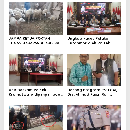
Temu Kangen
Ditetapkan di Lingk. Toplas
Desa Silebu Kec .Kragilan
JAMRA KETUA POKTAN
Ungkap kasus Pelaku
TUNAS HARAPAN KLARIFIKASI
Curanmor oleh Polsek
ADANYA DUGAAN UPPO
Kramatwatu Polresta
KERBAU DI JUAL
Serang Kota
Unit Reskrim Polsek
Dorong Program P3-TGAI,
Kramatwatu dipimpin.Ipda
Drs. Ahmad Fauzi Raih
Andi Setiiawan SH, MH
Apresiasi dari P3A Bintang
bersama anggota saat itu
Sanga, Desa Koroncong
segera melakukan olah tkp
dan pengejaran terhadap
pelaku.