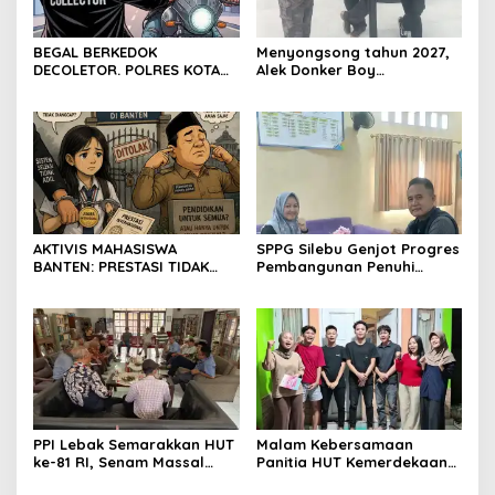
BEGAL BERKEDOK
Menyongsong tahun 2027,
DECOLETOR. POLRES KOTA
Alek Donker Boy
BOGOR HARUS TINDAK
London,pimpinan media
TEGAS
SerangPost.com, mengajak
seluruh jajaran untuk terus
meningkatkan
profesionalisme dalam
menjalankan tugas
jurnalistik
AKTIVIS MAHASISWA
SPPG Silebu Genjot Progres
BANTEN: PRESTASI TIDAK
Pembangunan Penuhi
BOLEH DIKALAHKAN OLEH
Syarat SLHS dari Dinkes
KETIDAKADILAN
Kabupaten Serang
PPI Lebak Semarakkan HUT
Malam Kebersamaan
ke-81 RI, Senam Massal
Panitia HUT Kemerdekaan
Jadi Ajang Silaturahmi dan
17 Agustus Resmi