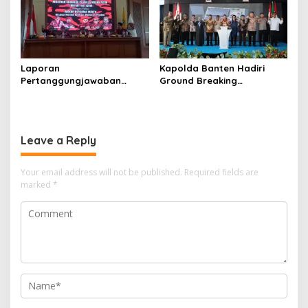
Laporan
Kapolda Banten Hadiri
Pertanggungjawaban
Ground Breaking
Diserahkan, Pembubaran
Pembangunan Gedung
Panitia Milad KKPMP ke-15
Kantor DPD RI di Ibu Kota
Resmi Ditutup
Provinsi Banten
Leave a Reply
Your email address will not be published.
Required fields are
marked
*