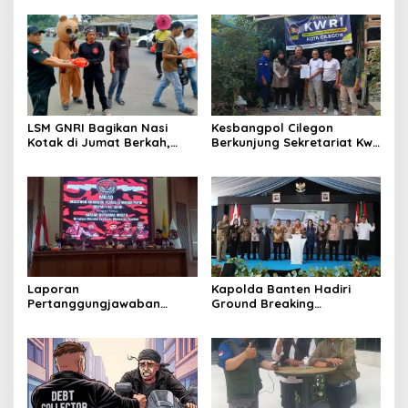
dengan Harga Ekonomis
Kebersamaan Warga
Sindang Heula
LSM GNRI Bagikan Nasi
Kesbangpol Cilegon
Kotak di Jumat Berkah,
Berkunjung Sekretariat Kwri
Warga Sambut Antusias
Kota Cilegon, Menjalin
Kemitraan yang kokoh
Laporan
Kapolda Banten Hadiri
Pertanggungjawaban
Ground Breaking
Diserahkan, Pembubaran
Pembangunan Gedung
Panitia Milad KKPMP ke-15
Kantor DPD RI di Ibu Kota
Resmi Ditutup
Provinsi Banten