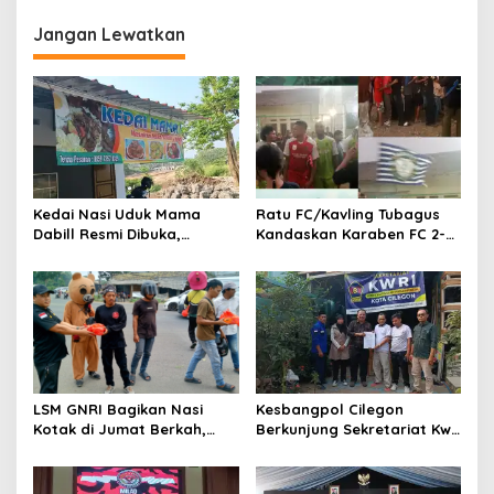
SerangPost.com, mengajak
KETIDAKADILAN
seluruh jajaran untuk terus
Jangan Lewatkan
meningkatkan
profesionalisme dalam
menjalankan tugas
jurnalistik
Kedai Nasi Uduk Mama
Ratu FC/Kavling Tubagus
Dabill Resmi Dibuka,
Kandaskan Karaben FC 2-0:
Hadirkan Kelezatan Khas
Bola Sebagai Jembatan
dengan Harga Ekonomis
Kebersamaan Warga
Sindang Heula
LSM GNRI Bagikan Nasi
Kesbangpol Cilegon
Kotak di Jumat Berkah,
Berkunjung Sekretariat Kwri
Warga Sambut Antusias
Kota Cilegon, Menjalin
Kemitraan yang kokoh