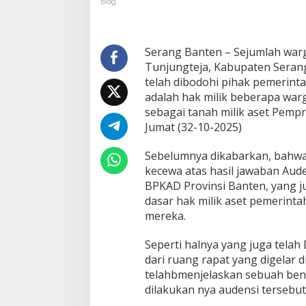
Blog
Kemuning
Akan
Adukan
Kepada
Serang Banten – Sejumlah war
Gubernur
Tunjungteja, Kabupaten Seran
telah dibodohi pihak pemerinta
adalah hak milik beberapa war
sebagai tanah milik aset Pemp
Jumat (32-10-2025)
Sebelumnya dikabarkan, bahw
kecewa atas hasil jawaban Aude
BPKAD Provinsi Banten, yang j
dasar hak milik aset pemerinta
mereka.
Seperti halnya yang juga telah
dari ruang rapat yang digelar 
telahbmenjelaskan sebuah ben
dilakukan nya audensi tersebut