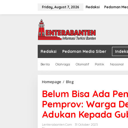
Skip
to
Friday, August 7, 2026
Redaksi
Pedoman Med
content
Redaksi
Pedoman Media Siber
Indeks
Berita
Olahraga
Otomatif
Politik
Nasional
Belum
Homepage
/
Blog
Bisa
Belum Bisa Ada Pe
Ada
Pembuktian
Pemprov: Warga D
Sah
Hak
Adukan Kepada Gu
Aset
Pemprov:
Warga
Lenterabanten.com
31 October 2025
Desa