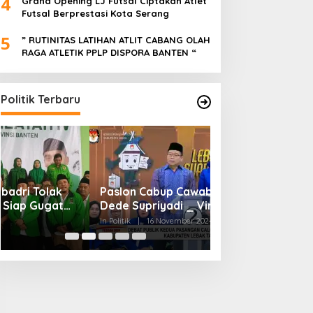
4
Grand Opening LJ Futsal Ciptakan Atlet
Futsal Berprestasi Kota Serang
5
” RUTINITAS LATIHAN ATLIT CABANG OLAH
RAGA ATLETIK PPLP DISPORA BANTEN “
Politik Terbaru
Paslon Cabup Cawabup Lebak
BIMTEK KORDES 
Dede Supriyadi _ Virni, Siap
SEKABUPATEN SE
Realisasikan Program
CIKONENG KEC A
In Politik
|
16 November 2024
In Politik
|
4 November
BANTEN