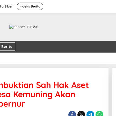
ia Siber
Indeks Berita
 Berita
mbuktian Sah Hak Aset
esa Kemuning Akan
bernur