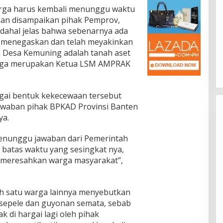
arga harus kembali menunggu waktu
kan disampaikan pihak Pemprov,
adahal jelas bahwa sebenarnya ada
t menegaskan dan telah meyakinkan
a Desa Kemuning adalah tanah aset
juga merupakan Ketua LSM AMPRAK
gai bentuk kekecewaan tersebut
awaban pihak BPKAD Provinsi Banten
ya.
menunggu jawaban dari Pemerintah
batas waktu yang sesingkat nya,
ah meresahkan warga masyarakat”,
ah satu warga lainnya menyebutkan
 sepele dan guyonan semata, sebab
k di hargai lagi oleh pihak