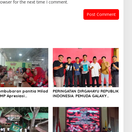
rowser for the next time I comment.
mbubaran panitia Milad
PERINGATAN DIRGAHAYU REPUBLIK
PMP Apresiasi
INDONESIA: PEMUDA GALAXY
an Panitia dan Ajak
SILEBU PASULUHAN SIAP
Solidaritas Organisasi
MERIAHKAN HUT KE-81
at Kubang Laban
 Cilegon Rm Sate Bebek
Y.