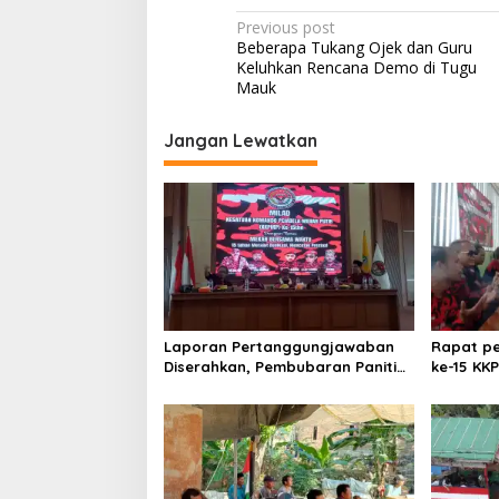
Post
Previous post
Beberapa Tukang Ojek dan Guru
navigation
Keluhkan Rencana Demo di Tugu
Mauk
Jangan Lewatkan
Laporan Pertanggungjawaban
Rapat pe
Diserahkan, Pembubaran Panitia
ke-15 KK
Milad KKPMP ke-15 Resmi Ditutup
Kekompak
Perkuat 
bertemp
Jombang
Nong ViN