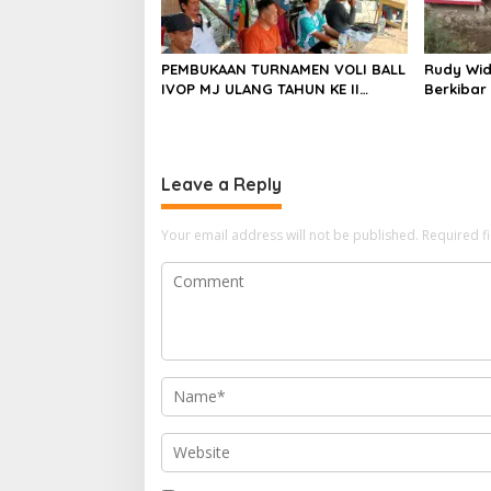
PEMBUKAAN TURNAMEN VOLI BALL
Rudy Wid
IVOP MJ ULANG TAHUN KE II
Berkibar
BERLANGSUNG MERIAH, KEPALA
Penginga
DESA MEKARJAYA HADIR BERIKAN
DUKUNGAN
Leave a Reply
Your email address will not be published.
Required f