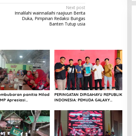
Next post
Innalilahi wainnailaihi raajiuun Berita
Duka, Pimpinan Redaksi Bungas
Banten Tutup usia
mbubaran panitia Milad
PERINGATAN DIRGAHAYU REPUBLIK
PMP Apresiasi
INDONESIA: PEMUDA GALAXY
an Panitia dan Ajak
SILEBU PASULUHAN SIAP
Solidaritas Organisasi
MERIAHKAN HUT KE-81
at Kubang Laban
 Cilegon Rm Sate Bebek
Y.