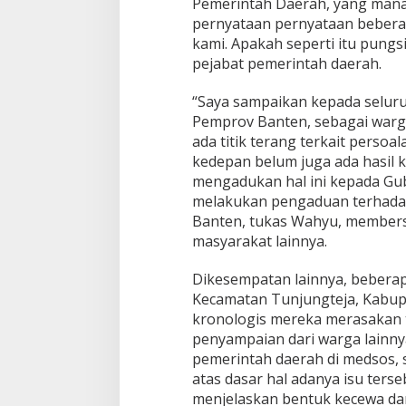
Pemerintah Daerah, yang mana 
pernyataan pernyataan bebera
kami. Apakah seperti itu pung
pejabat pemerintah daerah.
“Saya sampaikan kepada seluru
Pemprov Banten, sebagai warg
ada titik terang terkait persoa
kedepan belum juga ada hasil 
mengadukan hal ini kepada Gu
melakukan pengaduan terhada
Banten, tukas Wahyu, member
masyarakat lainnya.
Dikesempatan lainnya, bebera
Kecamatan Tunjungteja, Kabup
kronologis mereka merasakan t
penyampaian dari warga lainnya
pemerintah daerah di medsos, s
atas dasar hal adanya isu ters
menjelaskan bentuk kecewa da