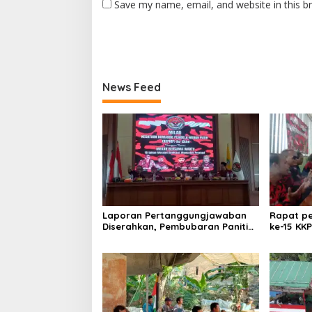
Save my name, email, and website in this b
News Feed
Laporan Pertanggungjawaban
Rapat pe
Diserahkan, Pembubaran Panitia
ke-15 KK
Milad KKPMP ke-15 Resmi Ditutup
Kekompak
Perkuat 
bertemp
Jombang
Nong ViN