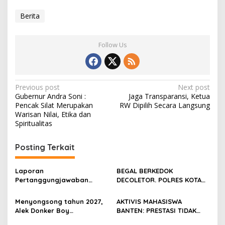
Berita
Follow Us
Post
Previous post
Next post
Gubernur Andra Soni :
Jaga Transparansi, Ketua
navigation
Pencak Silat Merupakan
RW Dipilih Secara Langsung
Warisan Nilai, Etika dan
Spiritualitas
Posting Terkait
Laporan
BEGAL BERKEDOK
Pertanggungjawaban
DECOLETOR. POLRES KOTA
Diserahkan, Pembubaran
BOGOR HARUS TINDAK
Panitia Milad KKPMP ke-15
TEGAS
Menyongsong tahun 2027,
AKTIVIS MAHASISWA
Resmi Ditutup
Alek Donker Boy
BANTEN: PRESTASI TIDAK
London,pimpinan media
BOLEH DIKALAHKAN OLEH