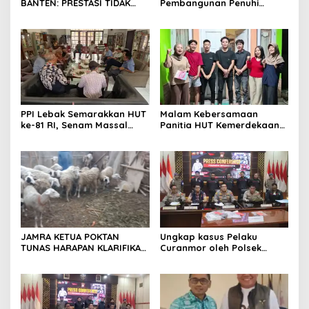
BANTEN: PRESTASI TIDAK
Pembangunan Penuhi
BOLEH DIKALAHKAN OLEH
Syarat SLHS dari Dinkes
KETIDAKADILAN
Kabupaten Serang
PPI Lebak Semarakkan HUT
Malam Kebersamaan
ke-81 RI, Senam Massal
Panitia HUT Kemerdekaan
Jadi Ajang Silaturahmi dan
17 Agustus Resmi
Temu Kangen
Ditetapkan di Lingk. Toplas
Desa Silebu Kec .Kragilan
JAMRA KETUA POKTAN
Ungkap kasus Pelaku
TUNAS HARAPAN KLARIFIKASI
Curanmor oleh Polsek
ADANYA DUGAAN UPPO
Kramatwatu Polresta
KERBAU DI JUAL
Serang Kota