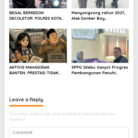
BEGAL BERKEDOK
Menyongsong tahun 2027,
DECOLETOR. POLRES KOTA
Alek Donker Boy
BOGOR HARUS TINDAK
London,pimpinan media
TEGAS
SerangPost.com, mengajak
seluruh jajaran untuk terus
meningkatkan
profesionalisme dalam
menjalankan tugas
jurnalistik
AKTIVIS MAHASISWA
SPPG Silebu Genjot Progres
BANTEN: PRESTASI TIDAK
Pembangunan Penuhi
BOLEH DIKALAHKAN OLEH
Syarat SLHS dari Dinkes
KETIDAKADILAN
Kabupaten Serang
Leave a Reply
Your email address will not be published.
Required fields are
marked
*