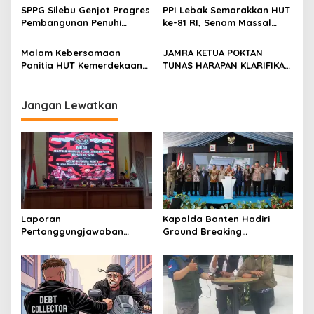
SerangPost.com, mengajak
KETIDAKADILAN
SPPG Silebu Genjot Progres
PPI Lebak Semarakkan HUT
seluruh jajaran untuk terus
Pembangunan Penuhi
ke-81 RI, Senam Massal
meningkatkan
Syarat SLHS dari Dinkes
Jadi Ajang Silaturahmi dan
profesionalisme dalam
Kabupaten Serang
Temu Kangen
Malam Kebersamaan
JAMRA KETUA POKTAN
menjalankan tugas
Panitia HUT Kemerdekaan
TUNAS HARAPAN KLARIFIKASI
jurnalistik
17 Agustus Resmi
ADANYA DUGAAN UPPO
Ditetapkan di Lingk. Toplas
KERBAU DI JUAL
Desa Silebu Kec .Kragilan
Jangan Lewatkan
Laporan
Kapolda Banten Hadiri
Pertanggungjawaban
Ground Breaking
Diserahkan, Pembubaran
Pembangunan Gedung
Panitia Milad KKPMP ke-15
Kantor DPD RI di Ibu Kota
Resmi Ditutup
Provinsi Banten