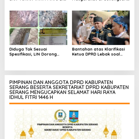
BANTARWANGI, WUJUDKAN
Warga Sepakat Dukung
KEPEDULIAN SOSIAL
Pengawasan dan
Keberadaan PT Peternakan
Ayam Gunungsari Utama
Diduga Tak Sesuai
Bantahan atas Klarifikasi
Spesifikasi, LIN Dorong
Ketua DPRD Lebak soal
Inspektorat Audit
Kasus Uun, Arwan:
Pekerjaan P3A Sabrang
Klarifikasi Diperbolehkan
Dahu Desa Awilega
namun Mengaburkan Fakta
Harus Terima
Konsekuensinya
PIMPINAN DAN ANGGOTA DPRD KABUPATEN
SERANG BESERTA SEKRETARIAT DPRD KABUPATEN
SERANG MENGUCAPKAN SELAMAT HARI RAYA
IDHUL FITRI 1446 H