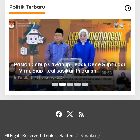
Politik Terbaru
Paslon Cabup Cawabup Lebak Dede Supriyadi
B
_ Virni, Siap Realisasikan Program
S
A
In Politik
|
16 November 2024
In 
All Rights Reserved - Lentera Banten
Redaksi