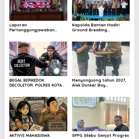
Laporan
Kapolda Banten Hadiri
Pertanggungjawaban
Ground Breaking
Diserahkan, Pembubaran
Pembangunan Gedung
Panitia Milad KKPMP ke-15
Kantor DPD RI di Ibu Kota
Resmi Ditutup
Provinsi Banten
BEGAL BERKEDOK
Menyongsong tahun 2027,
DECOLETOR. POLRES KOTA
Alek Donker Boy
BOGOR HARUS TINDAK
London,pimpinan media
TEGAS
SerangPost.com, mengajak
seluruh jajaran untuk terus
meningkatkan
profesionalisme dalam
menjalankan tugas
jurnalistik
AKTIVIS MAHASISWA
SPPG Silebu Genjot Progres