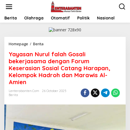
Skip
to
content
Berita
Olahraga
Otomatif
Politik
Nasional
Yayasan
Homepage
/
Berita
Nurul
Yayasan Nurul falah Gosali
falah
Gosali
bekerjasama dengan Forum
bekerjasama
Keserasian Sosial Catang Harapan,
dengan
Kelompok Hadroh dan Marawis Al-
Forum
Keserasian
Amien
Sosial
Catang
Lenterabanten.com
26 October 2025
Berita
Harapan,
Kelompok
Hadroh
dan
Marawis
Al-
Amien