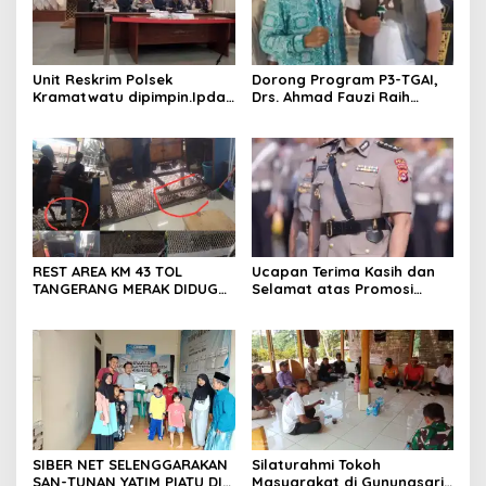
Unit Reskrim Polsek
Dorong Program P3-TGAI,
Kramatwatu dipimpin.Ipda
Drs. Ahmad Fauzi Raih
Andi Setiiawan SH, MH
Apresiasi dari P3A Bintang
bersama anggota saat itu
Sanga, Desa Koroncong
segera melakukan olah tkp
dan pengejaran terhadap
pelaku.
REST AREA KM 43 TOL
Ucapan Terima Kasih dan
TANGERANG MERAK DIDUGA
Selamat atas Promosi
ABAIKAN K3 BAHAYAKAN
Jabatan dari Mahasiswa
PEKERJA DAN
Banten Dan Amon
PENGUNJUANG
SIBER NET SELENGGARAKAN
Silaturahmi Tokoh
SAN-TUNAN YATIM PIATU DI
Masyarakat di Gunungsari,