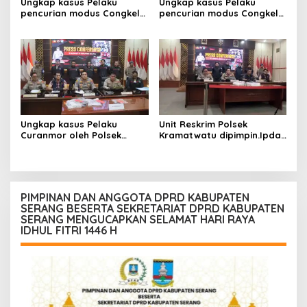
Ungkap kasus Pelaku
Ungkap kasus Pelaku
pencurian modus Congkel
pencurian modus Congkel
Jendela berhasil
Jendela berhasil
diamankan
diamankan
Ungkap kasus Pelaku
Unit Reskrim Polsek
Curanmor oleh Polsek
Kramatwatu dipimpin.Ipda
Kramatwatu Polresta
Andi Setiiawan SH, MH
Serang Kota
bersama anggota saat itu
segera melakukan olah tkp
dan pengejaran terhadap
pelaku.
PIMPINAN DAN ANGGOTA DPRD KABUPATEN
SERANG BESERTA SEKRETARIAT DPRD KABUPATEN
SERANG MENGUCAPKAN SELAMAT HARI RAYA
IDHUL FITRI 1446 H