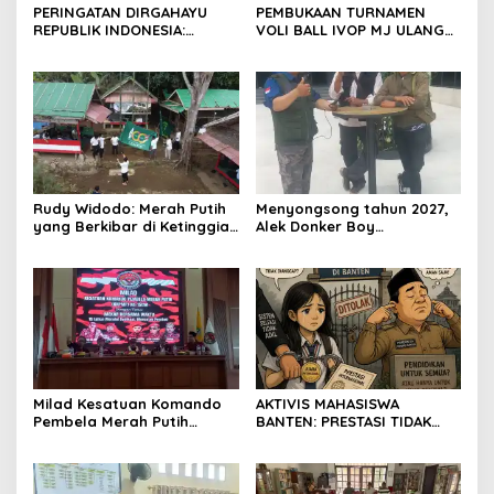
PERINGATAN DIRGAHAYU
PEMBUKAAN TURNAMEN
REPUBLIK INDONESIA:
VOLI BALL IVOP MJ ULANG
PEMUDA GALAXY SILEBU
TAHUN KE II BERLANGSUNG
PASULUHAN SIAP
MERIAH, KEPALA DESA
MERIAHKAN HUT KE-81
MEKARJAYA HADIR BERIKAN
DUKUNGAN
Rudy Widodo: Merah Putih
Menyongsong tahun 2027,
yang Berkibar di Ketinggian
Alek Donker Boy
adalah Pengingat Cita-cita
London,pimpinan media
Bangsa
SerangPost.com, mengajak
seluruh jajaran untuk terus
meningkatkan
profesionalisme dalam
menjalankan tugas
jurnalistik
Milad Kesatuan Komando
AKTIVIS MAHASISWA
Pembela Merah Putih
BANTEN: PRESTASI TIDAK
(KKPMP) “MEKAR BERSAMA
BOLEH DIKALAHKAN OLEH
WAKTU: 15 Tahun Merajut
KETIDAKADILAN
Dedikasi, Mencetak
Prestasi”