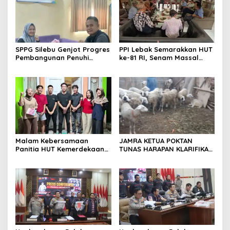
SPPG Silebu Genjot Progres
PPI Lebak Semarakkan HUT
Pembangunan Penuhi
ke-81 RI, Senam Massal
Syarat SLHS dari Dinkes
Jadi Ajang Silaturahmi dan
Kabupaten Serang
Temu Kangen
Malam Kebersamaan
JAMRA KETUA POKTAN
Panitia HUT Kemerdekaan
TUNAS HARAPAN KLARIFIKASI
17 Agustus Resmi
ADANYA DUGAAN UPPO
Ditetapkan di Lingk. Toplas
KERBAU DI JUAL
Desa Silebu Kec .Kragilan