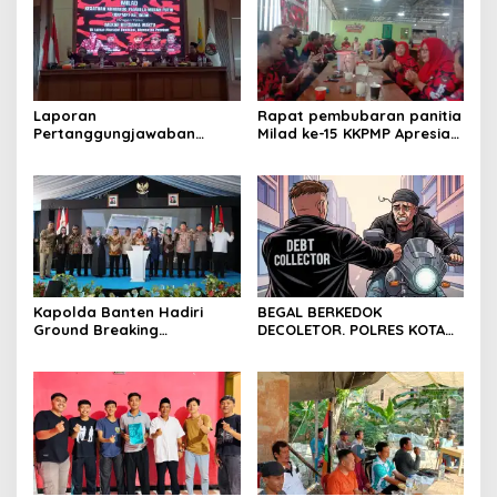
Laporan
Rapat pembubaran panitia
Pertanggungjawaban
Milad ke-15 KKPMP Apresiasi
Diserahkan, Pembubaran
Kekompakan Panitia dan
Panitia Milad KKPMP ke-15
Ajak Perkuat Solidaritas
Resmi Ditutup
Organisasi bertempat
Kubang Laban Jombang
Cilegon Rm Sate Bebek
Nong ViNY.
Kapolda Banten Hadiri
BEGAL BERKEDOK
Ground Breaking
DECOLETOR. POLRES KOTA
Pembangunan Gedung
BOGOR HARUS TINDAK
Kantor DPD RI di Ibu Kota
TEGAS
Provinsi Banten