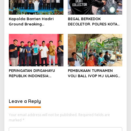
Nong ViNY.
Kapolda Banten Hadiri
BEGAL BERKEDOK
Ground Breaking
DECOLETOR. POLRES KOTA
Pembangunan Gedung
BOGOR HARUS TINDAK
Kantor DPD RI di Ibu Kota
TEGAS
Provinsi Banten
PERINGATAN DIRGAHAYU
PEMBUKAAN TURNAMEN
REPUBLIK INDONESIA:
VOLI BALL IVOP MJ ULANG
PEMUDA GALAXY SILEBU
TAHUN KE II BERLANGSUNG
PASULUHAN SIAP
MERIAH, KEPALA DESA
MERIAHKAN HUT KE-81
MEKARJAYA HADIR BERIKAN
DUKUNGAN
Leave a Reply
Your email address will not be published.
Required fields are
marked
*