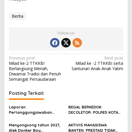
Berita
Follow Us
Post
Previous post
Next post
Milad ke-2 TTKKBI
Milad ke -2 TTKKBI serta
navigation
Berlangsung Meriah,
Santunan Anak-Anak Yatim
Diwarnai Tradisi dan Penuh
Semangat Persaudaraan
Posting Terkait
Laporan
BEGAL BERKEDOK
Pertanggungjawaban
DECOLETOR. POLRES KOTA
Diserahkan, Pembubaran
BOGOR HARUS TINDAK
Panitia Milad KKPMP ke-15
TEGAS
Menyongsong tahun 2027,
AKTIVIS MAHASISWA
Resmi Ditutup
Alek Donker Boy
BANTEN: PRESTASI TIDAK