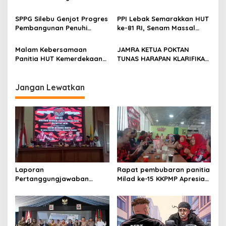
London,pimpinan media
BOLEH DIKALAHKAN OLEH
SerangPost.com, mengajak
KETIDAKADILAN
SPPG Silebu Genjot Progres
PPI Lebak Semarakkan HUT
seluruh jajaran untuk terus
Pembangunan Penuhi
ke-81 RI, Senam Massal
meningkatkan
Syarat SLHS dari Dinkes
Jadi Ajang Silaturahmi dan
profesionalisme dalam
Kabupaten Serang
Temu Kangen
Malam Kebersamaan
JAMRA KETUA POKTAN
menjalankan tugas
Panitia HUT Kemerdekaan
TUNAS HARAPAN KLARIFIKASI
jurnalistik
17 Agustus Resmi
ADANYA DUGAAN UPPO
Ditetapkan di Lingk. Toplas
KERBAU DI JUAL
Desa Silebu Kec .Kragilan
Jangan Lewatkan
Laporan
Rapat pembubaran panitia
Pertanggungjawaban
Milad ke-15 KKPMP Apresiasi
Diserahkan, Pembubaran
Kekompakan Panitia dan
Panitia Milad KKPMP ke-15
Ajak Perkuat Solidaritas
Resmi Ditutup
Organisasi bertempat
Kubang Laban Jombang
Cilegon Rm Sate Bebek