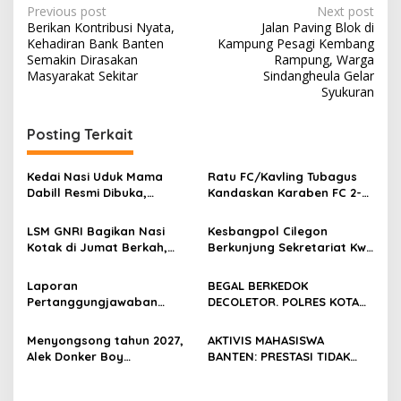
Post
Previous post
Next post
Berikan Kontribusi Nyata,
Jalan Paving Blok di
navigation
Kehadiran Bank Banten
Kampung Pesagi Kembang
Semakin Dirasakan
Rampung, Warga
Masyarakat Sekitar
Sindangheula Gelar
Syukuran
Posting Terkait
Kedai Nasi Uduk Mama
Ratu FC/Kavling Tubagus
Dabill Resmi Dibuka,
Kandaskan Karaben FC 2-0:
Hadirkan Kelezatan Khas
Bola Sebagai Jembatan
dengan Harga Ekonomis
Kebersamaan Warga
LSM GNRI Bagikan Nasi
Kesbangpol Cilegon
Sindang Heula
Kotak di Jumat Berkah,
Berkunjung Sekretariat Kwri
Warga Sambut Antusias
Kota Cilegon, Menjalin
Kemitraan yang kokoh
Laporan
BEGAL BERKEDOK
Pertanggungjawaban
DECOLETOR. POLRES KOTA
Diserahkan, Pembubaran
BOGOR HARUS TINDAK
Panitia Milad KKPMP ke-15
TEGAS
Menyongsong tahun 2027,
AKTIVIS MAHASISWA
Resmi Ditutup
Alek Donker Boy
BANTEN: PRESTASI TIDAK
London,pimpinan media
BOLEH DIKALAHKAN OLEH
SerangPost.com, mengajak
KETIDAKADILAN