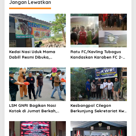
seluruh jajaran untuk terus
Jangan Lewatkan
meningkatkan
profesionalisme dalam
menjalankan tugas
jurnalistik
Kedai Nasi Uduk Mama
Ratu FC/Kavling Tubagus
Dabill Resmi Dibuka,
Kandaskan Karaben FC 2-0:
Hadirkan Kelezatan Khas
Bola Sebagai Jembatan
dengan Harga Ekonomis
Kebersamaan Warga
Sindang Heula
LSM GNRI Bagikan Nasi
Kesbangpol Cilegon
Kotak di Jumat Berkah,
Berkunjung Sekretariat Kwri
Warga Sambut Antusias
Kota Cilegon, Menjalin
Kemitraan yang kokoh