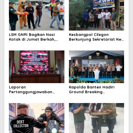
Sindang Heula
LSM GNRI Bagikan Nasi
Kesbangpol Cilegon
Kotak di Jumat Berkah,
Berkunjung Sekretariat Kwri
Warga Sambut Antusias
Kota Cilegon, Menjalin
Kemitraan yang kokoh
Laporan
Kapolda Banten Hadiri
Pertanggungjawaban
Ground Breaking
Diserahkan, Pembubaran
Pembangunan Gedung
Panitia Milad KKPMP ke-15
Kantor DPD RI di Ibu Kota
Resmi Ditutup
Provinsi Banten