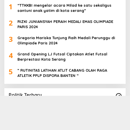
1
“TTKKBI mengelar acara Milad ke satu sekaligus
santuni anak yatim di kota serang”
2
RIZKI JUNIANSYAH PERAIH MEDALI EMAS OLIMPIADE
PARIS 2024
3
Gregoria Mariska Tunjung Raih Medali Perunggu di
Olimpiade Paris 2024
4
Grand Opening LJ Futsal Ciptakan Atlet Futsal
Berprestasi Kota Serang
5
” RUTINITAS LATIHAN ATLIT CABANG OLAH RAGA
ATLETIK PPLP DISPORA BANTEN “
Politik Terbaru