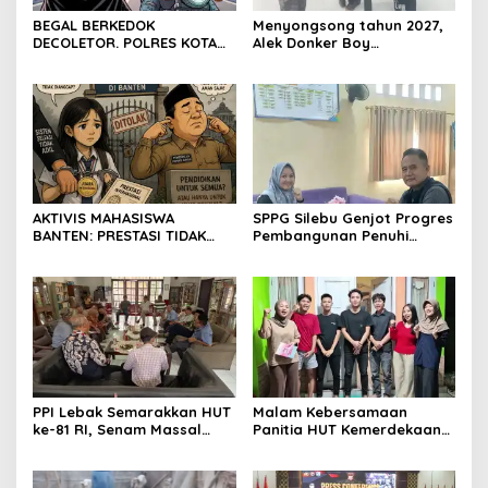
BEGAL BERKEDOK
Menyongsong tahun 2027,
DECOLETOR. POLRES KOTA
Alek Donker Boy
BOGOR HARUS TINDAK
London,pimpinan media
TEGAS
SerangPost.com, mengajak
seluruh jajaran untuk terus
meningkatkan
profesionalisme dalam
menjalankan tugas
jurnalistik
AKTIVIS MAHASISWA
SPPG Silebu Genjot Progres
BANTEN: PRESTASI TIDAK
Pembangunan Penuhi
BOLEH DIKALAHKAN OLEH
Syarat SLHS dari Dinkes
KETIDAKADILAN
Kabupaten Serang
PPI Lebak Semarakkan HUT
Malam Kebersamaan
ke-81 RI, Senam Massal
Panitia HUT Kemerdekaan
Jadi Ajang Silaturahmi dan
17 Agustus Resmi
Temu Kangen
Ditetapkan di Lingk. Toplas
Desa Silebu Kec .Kragilan