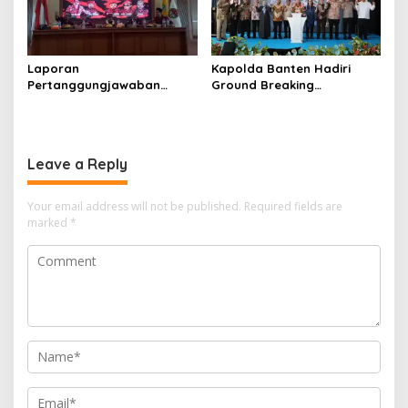
Laporan
Kapolda Banten Hadiri
Pertanggungjawaban
Ground Breaking
Diserahkan, Pembubaran
Pembangunan Gedung
Panitia Milad KKPMP ke-15
Kantor DPD RI di Ibu Kota
Resmi Ditutup
Provinsi Banten
Leave a Reply
Your email address will not be published.
Required fields are
marked
*