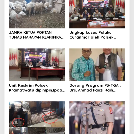
JAMRA KETUA POKTAN
Ungkap kasus Pelaku
TUNAS HARAPAN KLARIFIKASI
Curanmor oleh Polsek
ADANYA DUGAAN UPPO
Kramatwatu Polresta
KERBAU DI JUAL
Serang Kota
Unit Reskrim Polsek
Dorong Program P3-TGAI,
Kramatwatu dipimpin.Ipda
Drs. Ahmad Fauzi Raih
Andi Setiiawan SH, MH
Apresiasi dari P3A Bintang
bersama anggota saat itu
Sanga, Desa Koroncong
segera melakukan olah tkp
dan pengejaran terhadap
pelaku.