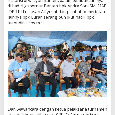
instansi di wilayah Banten, dalam pembukaan nya
di hadiri gubernur Banten bpk Andra Soni SM. MAP
,DPR RI Furtasan Ali yusuf dan pejabat pemerintah
lainnya bpk Lurah serang pun ikut hadir bpk
Jaenudin s.sos m.si.
Dan wawancara dengan ketua pelaksana turnamen
vole ball perwakilan dari BPK Dr.Agus supriyadi