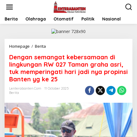
Skip
to
content
Berita
Olahraga
Otomatif
Politik
Nasional
Dengan
Homepage
/
Berita
semangat
Dengan semangat kebersamaan di
kebersamaan
di
lingkungan RW 027 Taman graha asri,
lingkungan
tuk memperingati hari jadi nya propinsi
RW
Banten yg ke 25
027
Taman
Lenterabanten.com
11 October 2025
graha
Berita
asri,
tuk
memperingati
hari
jadi
nya
propinsi
Banten