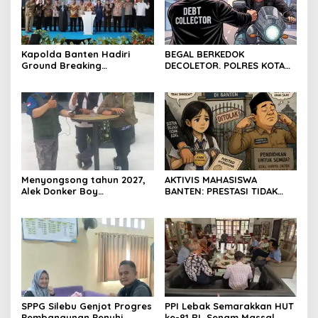
Kapolda Banten Hadiri
BEGAL BERKEDOK
Ground Breaking
DECOLETOR. POLRES KOTA
Pembangunan Gedung
BOGOR HARUS TINDAK
Kantor DPD RI di Ibu Kota
TEGAS
Provinsi Banten
Menyongsong tahun 2027,
AKTIVIS MAHASISWA
Alek Donker Boy
BANTEN: PRESTASI TIDAK
London,pimpinan media
BOLEH DIKALAHKAN OLEH
SerangPost.com, mengajak
KETIDAKADILAN
seluruh jajaran untuk terus
meningkatkan
profesionalisme dalam
menjalankan tugas
jurnalistik
SPPG Silebu Genjot Progres
PPI Lebak Semarakkan HUT
Pembangunan Penuhi
ke-81 RI, Senam Massal