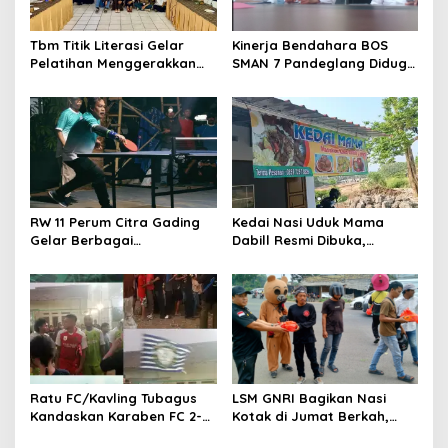
Tbm Titik Literasi Gelar
Kinerja Bendahara BOS
Pelatihan Menggerakkan
SMAN 7 Pandeglang Diduga
Literasi Menguatkan
Tidak Profesional, LIN
Komunitas
Dorong Inspektorat Turun
Tangan
RW 11 Perum Citra Gading
Kedai Nasi Uduk Mama
Gelar Berbagai
Dabill Resmi Dibuka,
Perlombaan, RT 08 Raih
Hadirkan Kelezatan Khas
Prestasi Gemilang
dengan Harga Ekonomis
Ratu FC/Kavling Tubagus
LSM GNRI Bagikan Nasi
Kandaskan Karaben FC 2-0:
Kotak di Jumat Berkah,
Bola Sebagai Jembatan
Warga Sambut Antusias