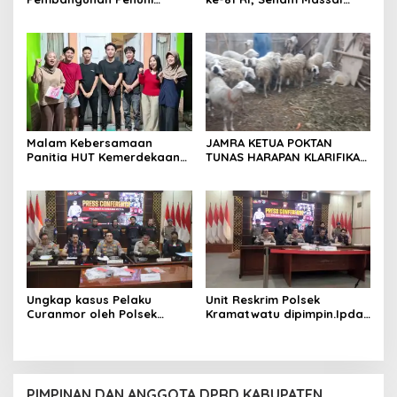
Syarat SLHS dari Dinkes
Jadi Ajang Silaturahmi dan
Kabupaten Serang
Temu Kangen
Malam Kebersamaan
JAMRA KETUA POKTAN
Panitia HUT Kemerdekaan
TUNAS HARAPAN KLARIFIKASI
17 Agustus Resmi
ADANYA DUGAAN UPPO
Ditetapkan di Lingk. Toplas
KERBAU DI JUAL
Desa Silebu Kec .Kragilan
Ungkap kasus Pelaku
Unit Reskrim Polsek
Curanmor oleh Polsek
Kramatwatu dipimpin.Ipda
Kramatwatu Polresta
Andi Setiiawan SH, MH
Serang Kota
bersama anggota saat itu
segera melakukan olah tkp
dan pengejaran terhadap
pelaku.
PIMPINAN DAN ANGGOTA DPRD KABUPATEN