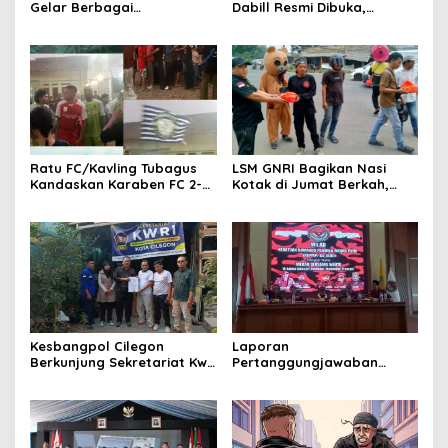
Gelar Berbagai
Dabill Resmi Dibuka,
Perlombaan, RT 08 Raih
Hadirkan Kelezatan Khas
Prestasi Gemilang
dengan Harga Ekonomis
Ratu FC/Kavling Tubagus
LSM GNRI Bagikan Nasi
Kandaskan Karaben FC 2-0:
Kotak di Jumat Berkah,
Bola Sebagai Jembatan
Warga Sambut Antusias
Kebersamaan Warga
Sindang Heula
Kesbangpol Cilegon
Laporan
Berkunjung Sekretariat Kwri
Pertanggungjawaban
Kota Cilegon, Menjalin
Diserahkan, Pembubaran
Kemitraan yang kokoh
Panitia Milad KKPMP ke-15
Resmi Ditutup