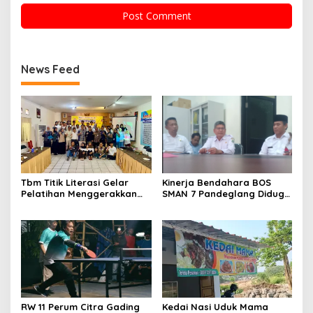
News Feed
Tbm Titik Literasi Gelar
Kinerja Bendahara BOS
Pelatihan Menggerakkan
SMAN 7 Pandeglang Diduga
Literasi Menguatkan
Tidak Profesional, LIN
Komunitas
Dorong Inspektorat Turun
Tangan
RW 11 Perum Citra Gading
Kedai Nasi Uduk Mama