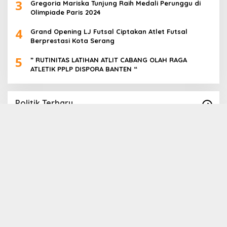
3
Gregoria Mariska Tunjung Raih Medali Perunggu di
Olimpiade Paris 2024
4
Grand Opening LJ Futsal Ciptakan Atlet Futsal
Berprestasi Kota Serang
5
” RUTINITAS LATIHAN ATLIT CABANG OLAH RAGA
ATLETIK PPLP DISPORA BANTEN “
Politik Terbaru
Paslon Cabup Cawabup Lebak Dede Supriyadi
B
_ Virni, Siap Realisasikan Program
S
A
In Politik
|
16 November 2024
In 