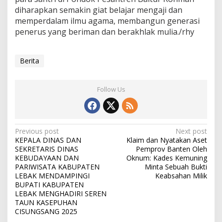
diharapkan semakin giat belajar mengaji dan
memperdalam ilmu agama, membangun generasi
penerus yang beriman dan berakhlak mulia./rhy
Berita
Follow Us
Post
Previous post
Next post
KEPALA DINAS DAN
Klaim dan Nyatakan Aset
navigation
SEKRETARIS DINAS
Pemprov Banten Oleh
KEBUDAYAAN DAN
Oknum: Kades Kemuning
PARIWISATA KABUPATEN
Minta Sebuah Bukti
LEBAK MENDAMPINGI
Keabsahan Milik
BUPATI KABUPATEN
LEBAK MENGHADIRI SEREN
TAUN KASEPUHAN
CISUNGSANG 2025