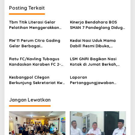
Posting Terkait
Tbm Titik Literasi Gelar
Kinerja Bendahara BOS
Pelatihan Menggerakkan
SMAN 7 Pandeglang Diduga
Literasi Menguatkan
Tidak Profesional, LIN
Komunitas
Dorong Inspektorat Turun
RW 11 Perum Citra Gading
Kedai Nasi Uduk Mama
Tangan
Gelar Berbagai
Dabill Resmi Dibuka,
Perlombaan, RT 08 Raih
Hadirkan Kelezatan Khas
Prestasi Gemilang
dengan Harga Ekonomis
Ratu FC/Kavling Tubagus
LSM GNRI Bagikan Nasi
Kandaskan Karaben FC 2-0:
Kotak di Jumat Berkah,
Bola Sebagai Jembatan
Warga Sambut Antusias
Kebersamaan Warga
Kesbangpol Cilegon
Laporan
Sindang Heula
Berkunjung Sekretariat Kwri
Pertanggungjawaban
Kota Cilegon, Menjalin
Diserahkan, Pembubaran
Kemitraan yang kokoh
Panitia Milad KKPMP ke-15
Resmi Ditutup
Jangan Lewatkan