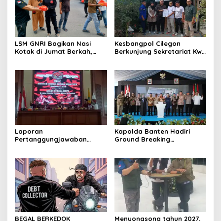
LSM GNRI Bagikan Nasi
Kesbangpol Cilegon
Kotak di Jumat Berkah,
Berkunjung Sekretariat Kwri
Warga Sambut Antusias
Kota Cilegon, Menjalin
Kemitraan yang kokoh
Laporan
Kapolda Banten Hadiri
Pertanggungjawaban
Ground Breaking
Diserahkan, Pembubaran
Pembangunan Gedung
Panitia Milad KKPMP ke-15
Kantor DPD RI di Ibu Kota
Resmi Ditutup
Provinsi Banten
BEGAL BERKEDOK
Menyongsong tahun 2027,