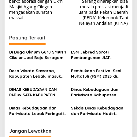
berkolaborasi dengan Dkm
Serang diharapkan bisa
Masjid Agung Cilegon
meraih prestasi menjadi
mengadakan sunatan
juara pada Pekan Daerah
massal
(PEDA) Kelompok Tani
Nelayan Andalan (KTNA)
Posting Terkait
Di Duga Oknum Guru SMKN 1
LSM Jebred Soroti
Cikulur Jual Baju Seragam
Pembangunan JIAT
Jaringan Irigasi Air Tanah
di duga Asal Jadi
Desa Wisata Sawarna,
Pembukaan Festival Seni
Kabupaten Lebak, masuk
Multatuli (FSM) 2025 di
dalam kurasi Wonderful
Meriahkan Prosesi
Indonesia Awards (WIA)
Ngarengkong
DINAS KEBUDAYAAN DAN
Dinas Kebudayaan dan
2025 Kemenpar RI
PARIWISATA KABUPATEN
Pariwisata Kabupaten
LEBAK MENGHADIRI
Lebak Menghadiri HUT
PEMBUKAAN FESTIVAL SENI
Bhayangkara Ke-79 di
Dinas Kebudayaan dan
Sekdis Dinas Kebudayaan
MULTATULI 2025
Provinsi Banten
Pariwisata Lebak Peringati
dan Pariwisata Hadiri
Hari Lahir Pancasila,
Peringatan Hari Lingkungan
Tekankan Semangat
Hidup
Persatuan
Jangan Lewatkan