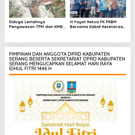
Diduga Lemahnya
H.Yayat Ketua FK PKBM
Pengawasan TPM dan KMB
Bersama Kabid Kesetaraan
Memicu Pekerjaan P3A
Hadiri Acara Hari Anak
Bintang Sanga Desa
Nasional Ke-42
Koroncong tidak Sesuai
Spesifikasi
PIMPINAN DAN ANGGOTA DPRD KABUPATEN
SERANG BESERTA SEKRETARIAT DPRD KABUPATEN
SERANG MENGUCAPKAN SELAMAT HARI RAYA
IDHUL FITRI 1446 H