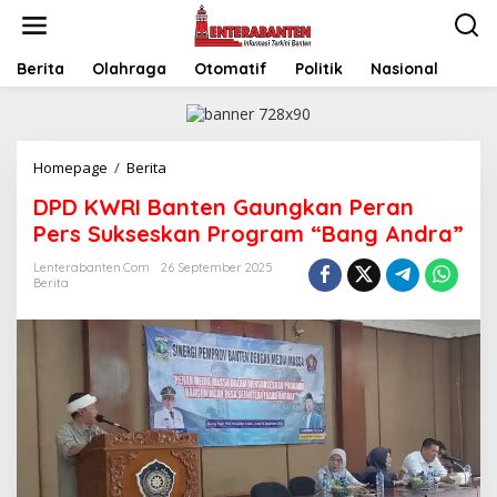
Skip
to
content
Berita
Olahraga
Otomatif
Politik
Nasional
DPD
Homepage
/
Berita
KWRI
DPD KWRI Banten Gaungkan Peran
Banten
Gaungkan
Pers Sukseskan Program “Bang Andra”
Peran
Pers
Lenterabanten.com
26 September 2025
Berita
Sukseskan
Program
“Bang
Andra”