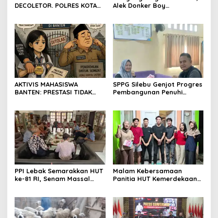
DECOLETOR. POLRES KOTA
Alek Donker Boy
BOGOR HARUS TINDAK
London,pimpinan media
TEGAS
SerangPost.com, mengajak
seluruh jajaran untuk terus
meningkatkan
profesionalisme dalam
menjalankan tugas
jurnalistik
AKTIVIS MAHASISWA
SPPG Silebu Genjot Progres
BANTEN: PRESTASI TIDAK
Pembangunan Penuhi
BOLEH DIKALAHKAN OLEH
Syarat SLHS dari Dinkes
KETIDAKADILAN
Kabupaten Serang
PPI Lebak Semarakkan HUT
Malam Kebersamaan
ke-81 RI, Senam Massal
Panitia HUT Kemerdekaan
Jadi Ajang Silaturahmi dan
17 Agustus Resmi
Temu Kangen
Ditetapkan di Lingk. Toplas
Desa Silebu Kec .Kragilan