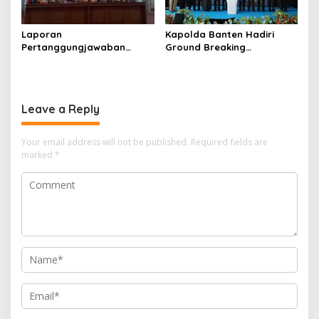
Laporan
Kapolda Banten Hadiri
Pertanggungjawaban
Ground Breaking
Diserahkan, Pembubaran
Pembangunan Gedung
Panitia Milad KKPMP ke-15
Kantor DPD RI di Ibu Kota
Resmi Ditutup
Provinsi Banten
Leave a Reply
Your email address will not be published.
Required fields are
marked
*