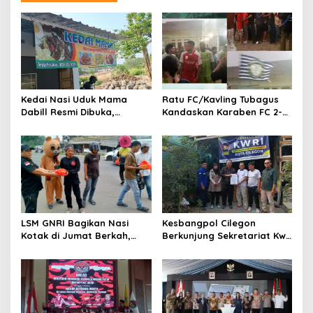
Kedai Nasi Uduk Mama
Ratu FC/Kavling Tubagus
Dabill Resmi Dibuka,
Kandaskan Karaben FC 2-0:
Hadirkan Kelezatan Khas
Bola Sebagai Jembatan
dengan Harga Ekonomis
Kebersamaan Warga
Sindang Heula
LSM GNRI Bagikan Nasi
Kesbangpol Cilegon
Kotak di Jumat Berkah,
Berkunjung Sekretariat Kwri
Warga Sambut Antusias
Kota Cilegon, Menjalin
Kemitraan yang kokoh