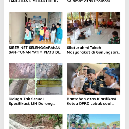
TANGERANG MERAK DIDUGA
Selamat atas Promosi
ABAIKAN K3 BAHAYAKAN
Jabatan dari Mahasiswa
PEKERJA DAN
Banten Dan Amon
PENGUNJUANG
SIBER NET SELENGGARAKAN
Silaturahmi Tokoh
SAN-TUNAN YATIM PIATU DI
Masyarakat di Gunungsari,
BANTARWANGI, WUJUDKAN
Warga Sepakat Dukung
KEPEDULIAN SOSIAL
Pengawasan dan
Keberadaan PT Peternakan
Ayam Gunungsari Utama
Diduga Tak Sesuai
Bantahan atas Klarifikasi
Spesifikasi, LIN Dorong
Ketua DPRD Lebak soal
Inspektorat Audit
Kasus Uun, Arwan:
Pekerjaan P3A Sabrang
Klarifikasi Diperbolehkan
Dahu Desa Awilega
namun Mengaburkan Fakta
Harus Terima
Konsekuensinya