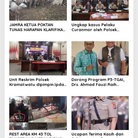
JAMRA KETUA POKTAN
Ungkap kasus Pelaku
TUNAS HARAPAN KLARIFIKASI
Curanmor oleh Polsek
ADANYA DUGAAN UPPO
Kramatwatu Polresta
KERBAU DI JUAL
Serang Kota
Unit Reskrim Polsek
Dorong Program P3-TGAI,
Kramatwatu dipimpin.Ipda
Drs. Ahmad Fauzi Raih
Andi Setiiawan SH, MH
Apresiasi dari P3A Bintang
bersama anggota saat itu
Sanga, Desa Koroncong
segera melakukan olah tkp
dan pengejaran terhadap
pelaku.
REST AREA KM 43 TOL
Ucapan Terima Kasih dan