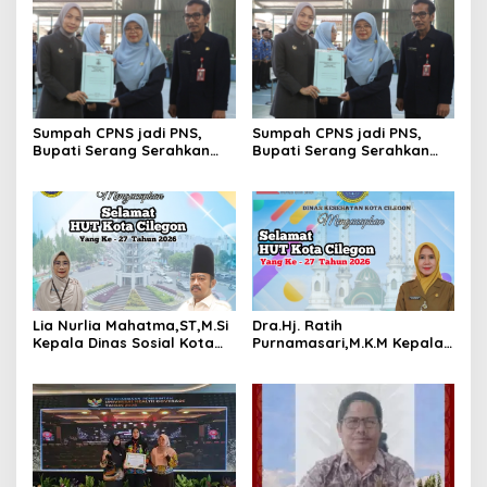
Raya Idhul Adha 1447H
Sumpah CPNS jadi PNS,
Sumpah CPNS jadi PNS,
Bupati Serang Serahkan
Bupati Serang Serahkan
283 SK Kepsek SD dan SMP
283 SK Kepsek SD dan SMP
Lia Nurlia Mahatma,ST,M.Si
Dra.Hj. Ratih
Kepala Dinas Sosial Kota
Purnamasari,M.K.M Kepala
Cilegon Mengucapkankan
Dinas Kesehatan Kota
Selamat HUT Kota Cilegon
Cilegon Mengucapkankan
Ke- 27 Tahun 2026
Selamat HUT Kota Cilegon
Ke- 27 Tahun 2026