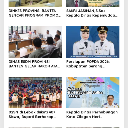
DINKES PROVINSI BANTEN
SAKRI JASIMAN,S.Sos
GENCAR PROGRAM PROMOSI
Kepala Dinas Kepemudaan
KESEHATAN: UTAMAKAN
Olahraga Dan Pariwisata
PENCEGAHAN DAN
Kota Cilegon Mengucapkan
PERUBAHAN PERILAKU
Selamat Tahun Baru Islam 1
MASYARAKAT
Muharram 1448 Hijriah
DINAS ESDM PROVINSI
Persiapan POPDA 2026:
BANTEN GELAR RAKOR ATASI
Kabupaten Serang
KRISIS ENERGI DI PULAU
Andalkan Cabang Bela Diri
TUNDA
Hadapi Keterbatasan
Kuota Atlet
02SN di Lebak diikuti 407
Kepala Dinas Perhubungan
Siswa, Bupati Berharap
Kota Cilegon Heri
Dapat Mendorong Prestasi
Suheri,SE.,MM
Non Akademik
Mengucapkan Selamat Hari