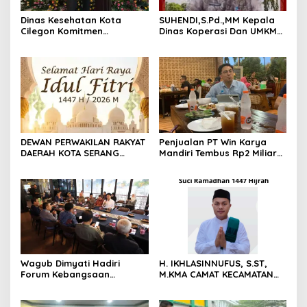
Dinas Kesehatan Kota
SUHENDI,S.Pd.,MM Kepala
Cilegon Komitmen
Dinas Koperasi Dan UMKM
Tingkatkan Derajat
Mengucapkankan Selamat
Kesehatan Masyarakat
HUT Kota Cilegon Ke- 27
Tahun 2026
DEWAN PERWAKILAN RAKYAT
Penjualan PT Win Karya
DAERAH KOTA SERANG
Mandiri Tembus Rp2 Miliar
MENGUCAPKAN SELAMAT
di Maret 2026, Windarto:
HARI RAYA IDHUL FITRI 1447
Capaian Luar Biasa
H / 2026
Wagub Dimyati Hadiri
H. IKHLASINNUFUS, S.ST,
Forum Kebangsaan
M.KMA CAMAT KECAMATAN
Bersama Menkopolkam,
CITANGKIL MENGUCAPKAN
Bahas Penguatan Bangsa
SELAMAT MENUNAIKAN