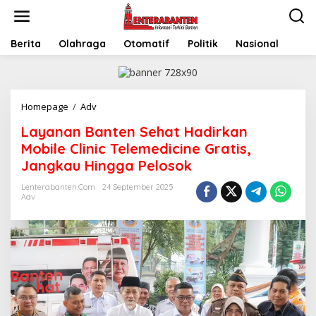
Skip
to
content
Berita
Olahraga
Otomatif
Politik
Nasional
Layanan
Homepage
/
Adv
Banten
Layanan Banten Sehat Hadirkan
Sehat
Hadirkan
Mobile Clinic Telemedicine Gratis,
Mobile
Jangkau Hingga Pelosok
Clinic
Telemedicine
Lenterabanten.com
24 September 2025
Gratis,
Adv
Jangkau
Hingga
Pelosok