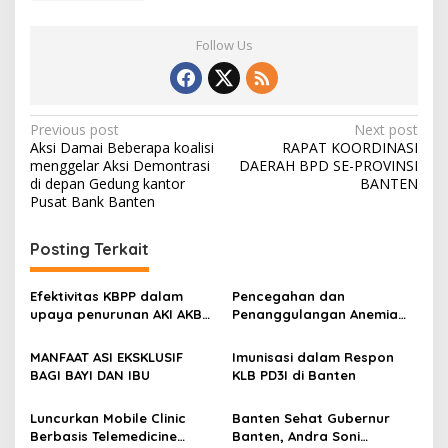
Follow Us
Post
Previous post
Next post
Aksi Damai Beberapa koalisi
RAPAT KOORDINASI
navigation
menggelar Aksi Demontrasi
DAERAH BPD SE-PROVINSI
di depan Gedung kantor
BANTEN
Pusat Bank Banten
Posting Terkait
Efektivitas KBPP dalam
Pencegahan dan
upaya penurunan AKI AKB
Penanggulangan Anemia
Pelayanan KB
Pada Anak Usia Sekolah
pascapersalinan (KBPP)
dan Remaja
MANFAAT ASI EKSKLUSIF
Imunisasi dalam Respon
BAGI BAYI DAN IBU
KLB PD3I di Banten
Luncurkan Mobile Clinic
Banten Sehat Gubernur
Berbasis Telemedicine
Banten, Andra Soni