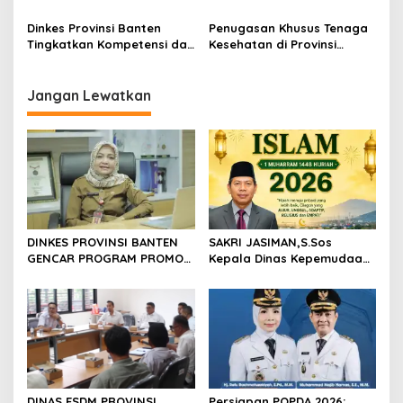
Wujudkan Layanan Hingga
meluncurkan Mobile Clinic
Pelosok
Berbasis Telemedicine
Dinkes Provinsi Banten
Penugasan Khusus Tenaga
Tingkatkan Kompetensi dan
Kesehatan di Provinsi
Kwalitas Sumber Daya
Banten Tingkatkan Akses
Manusia
Dan Kualitas Pelayanan
Kesehatan
Jangan Lewatkan
DINKES PROVINSI BANTEN
SAKRI JASIMAN,S.Sos
GENCAR PROGRAM PROMOSI
Kepala Dinas Kepemudaan
KESEHATAN: UTAMAKAN
Olahraga Dan Pariwisata
PENCEGAHAN DAN
Kota Cilegon Mengucapkan
PERUBAHAN PERILAKU
Selamat Tahun Baru Islam 1
MASYARAKAT
Muharram 1448 Hijriah
DINAS ESDM PROVINSI
Persiapan POPDA 2026: