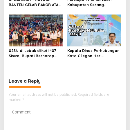
BANTEN GELAR RAKOR ATASI
Kabupaten Serang
KRISIS ENERGI DI PULAU
Andalkan Cabang Bela Diri
TUNDA
Hadapi Keterbatasan
Kuota Atlet
02SN di Lebak diikuti 407
Kepala Dinas Perhubungan
Siswa, Bupati Berharap
Kota Cilegon Heri
Dapat Mendorong Prestasi
Suheri,SE.,MM
Non Akademik
Mengucapkan Selamat Hari
Raya Idhul Adha 1447H
Leave a Reply
Your email address will not be published.
Required fields are
marked
*