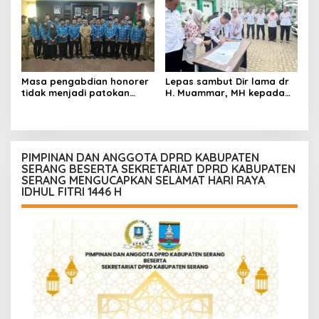
IBADAH PUASA BULAN SUCI
RAMADHAN 1447 H
Masa pengabdian honorer
Lepas sambut Dir lama dr
tidak menjadi patokan
H. Muammar, MH kepada
untuk jadi PPPK.
dir baru dr. H. Ahmad
Humariyadi RSUD KOTA
SERANG
PIMPINAN DAN ANGGOTA DPRD KABUPATEN
SERANG BESERTA SEKRETARIAT DPRD KABUPATEN
SERANG MENGUCAPKAN SELAMAT HARI RAYA
IDHUL FITRI 1446 H