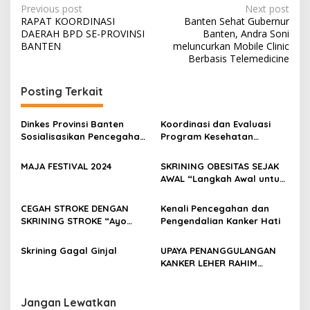
Post
Previous post
Next post
RAPAT KOORDINASI
Banten Sehat Gubernur
navigation
DAERAH BPD SE-PROVINSI
Banten, Andra Soni
BANTEN
meluncurkan Mobile Clinic
Berbasis Telemedicine
Posting Terkait
Dinkes Provinsi Banten
Koordinasi dan Evaluasi
Sosialisasikan Pencegahan
Program Kesehatan
dan Pengendalian Penyakit
Lingkungan
Tidak Menular
MAJA FESTIVAL 2024
SKRINING OBESITAS SEJAK
AWAL “Langkah Awal untuk
Mencegah dan Mengelola
Dampak Kesehatan yang
CEGAH STROKE DENGAN
Kenali Pencegahan dan
disebabkan oleh Obesitas”
SKRINING STROKE “Ayo
Pengendalian Kanker Hati
Melangkah Kalahkan
STROKE Mulai dari Diri
Skrining Gagal Ginjal
UPAYA PENANGGULANGAN
Sendiri”
KANKER LEHER RAHIM
DENGAN METODE SKRINING
DNA HPV DAN IVA (co-
Testing)
Jangan Lewatkan