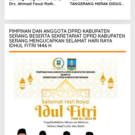
Drs. Ahmad Fauzi Raih
TANGERANG MERAK DIDUGA
Apresiasi dari P3A Bintang
ABAIKAN K3 BAHAYAKAN
Sanga, Desa Koroncong
PEKERJA DAN
PENGUNJUANG
PIMPINAN DAN ANGGOTA DPRD KABUPATEN
SERANG BESERTA SEKRETARIAT DPRD KABUPATEN
SERANG MENGUCAPKAN SELAMAT HARI RAYA
IDHUL FITRI 1446 H