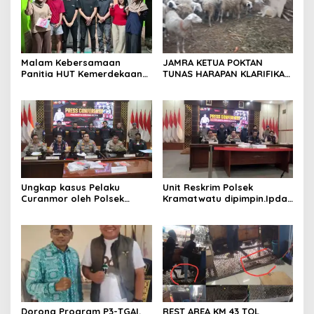
Malam Kebersamaan
JAMRA KETUA POKTAN
Panitia HUT Kemerdekaan
TUNAS HARAPAN KLARIFIKASI
17 Agustus Resmi
ADANYA DUGAAN UPPO
Ditetapkan di Lingk. Toplas
KERBAU DI JUAL
Desa Silebu Kec .Kragilan
Ungkap kasus Pelaku
Unit Reskrim Polsek
Curanmor oleh Polsek
Kramatwatu dipimpin.Ipda
Kramatwatu Polresta
Andi Setiiawan SH, MH
Serang Kota
bersama anggota saat itu
segera melakukan olah tkp
dan pengejaran terhadap
pelaku.
Dorong Program P3-TGAI,
REST AREA KM 43 TOL