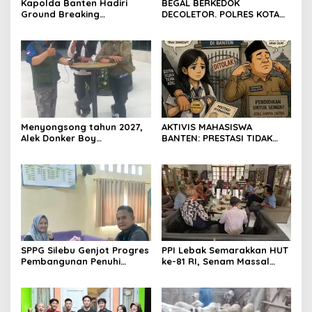
Kapolda Banten Hadiri
BEGAL BERKEDOK
Ground Breaking
DECOLETOR. POLRES KOTA
Pembangunan Gedung
BOGOR HARUS TINDAK
Kantor DPD RI di Ibu Kota
TEGAS
Provinsi Banten
Menyongsong tahun 2027,
AKTIVIS MAHASISWA
Alek Donker Boy
BANTEN: PRESTASI TIDAK
London,pimpinan media
BOLEH DIKALAHKAN OLEH
SerangPost.com, mengajak
KETIDAKADILAN
seluruh jajaran untuk terus
meningkatkan
profesionalisme dalam
menjalankan tugas
jurnalistik
SPPG Silebu Genjot Progres
PPI Lebak Semarakkan HUT
Pembangunan Penuhi
ke-81 RI, Senam Massal
Syarat SLHS dari Dinkes
Jadi Ajang Silaturahmi dan
Kabupaten Serang
Temu Kangen