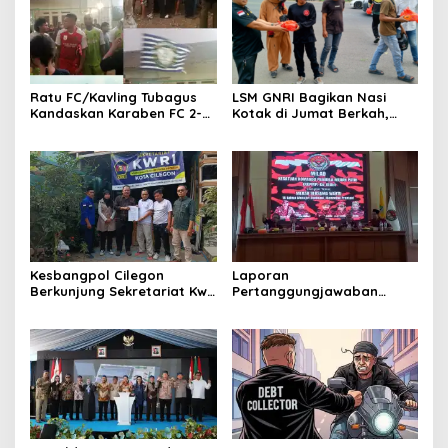
Ratu FC/Kavling Tubagus
LSM GNRI Bagikan Nasi
Kandaskan Karaben FC 2-0:
Kotak di Jumat Berkah,
Bola Sebagai Jembatan
Warga Sambut Antusias
Kebersamaan Warga
Sindang Heula
Kesbangpol Cilegon
Laporan
Berkunjung Sekretariat Kwri
Pertanggungjawaban
Kota Cilegon, Menjalin
Diserahkan, Pembubaran
Kemitraan yang kokoh
Panitia Milad KKPMP ke-15
Resmi Ditutup