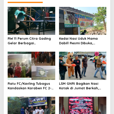
RW 11 Perum Citra Gading
Kedai Nasi Uduk Mama
Gelar Berbagai
Dabill Resmi Dibuka,
Perlombaan, RT 08 Raih
Hadirkan Kelezatan Khas
Prestasi Gemilang
dengan Harga Ekonomis
Ratu FC/Kavling Tubagus
LSM GNRI Bagikan Nasi
Kandaskan Karaben FC 2-0:
Kotak di Jumat Berkah,
Bola Sebagai Jembatan
Warga Sambut Antusias
Kebersamaan Warga
Sindang Heula