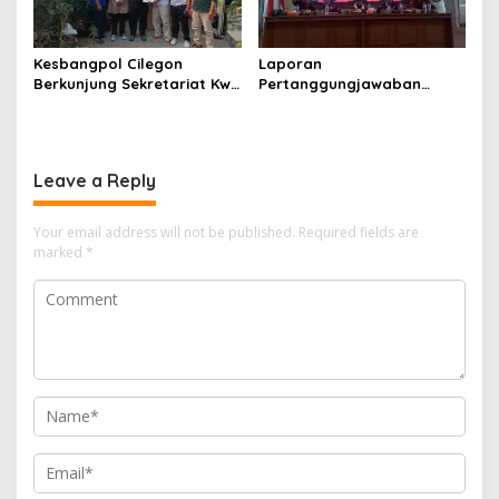
Kesbangpol Cilegon
Laporan
Berkunjung Sekretariat Kwri
Pertanggungjawaban
Kota Cilegon, Menjalin
Diserahkan, Pembubaran
Kemitraan yang kokoh
Panitia Milad KKPMP ke-15
Resmi Ditutup
Leave a Reply
Your email address will not be published.
Required fields are
marked
*