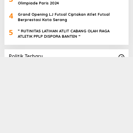
Olimpiade Paris 2024
4
Grand Opening LJ Futsal Ciptakan Atlet Futsal
Berprestasi Kota Serang
5
” RUTINITAS LATIHAN ATLIT CABANG OLAH RAGA
ATLETIK PPLP DISPORA BANTEN “
Politik Terbaru
Paslon Cabup Cawabup Lebak Dede Supriyadi
B
_ Virni, Siap Realisasikan Program
S
A
In Politik
|
16 November 2024
In 