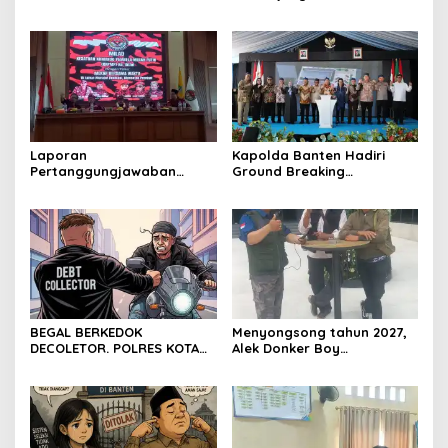
Warga Sambut Antusias
Kota Cilegon, Menjalin
Kemitraan yang kokoh
Laporan
Kapolda Banten Hadiri
Pertanggungjawaban
Ground Breaking
Diserahkan, Pembubaran
Pembangunan Gedung
Panitia Milad KKPMP ke-15
Kantor DPD RI di Ibu Kota
Resmi Ditutup
Provinsi Banten
BEGAL BERKEDOK
Menyongsong tahun 2027,
DECOLETOR. POLRES KOTA
Alek Donker Boy
BOGOR HARUS TINDAK
London,pimpinan media
TEGAS
SerangPost.com, mengajak
seluruh jajaran untuk terus
meningkatkan
profesionalisme dalam
menjalankan tugas