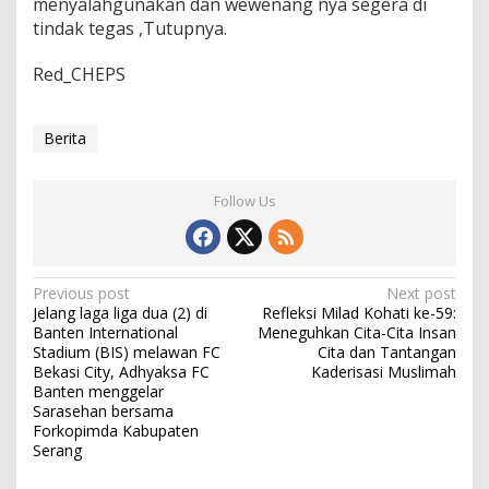
menyalahgunakan dan wewenang nya segera di
tindak tegas ,Tutupnya.
Red_CHEPS
Berita
Follow Us
Post
Previous post
Next post
Jelang laga liga dua (2) di
Refleksi Milad Kohati ke-59:
navigation
Banten International
Meneguhkan Cita-Cita Insan
Stadium (BIS) melawan FC
Cita dan Tantangan
Bekasi City, Adhyaksa FC
Kaderisasi Muslimah
Banten menggelar
Sarasehan bersama
Forkopimda Kabupaten
Serang