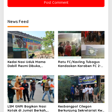
News Feed
Kedai Nasi Uduk Mama
Ratu FC/Kavling Tubagus
Dabill Resmi Dibuka,
Kandaskan Karaben FC 2-0:
Hadirkan Kelezatan Khas
Bola Sebagai Jembatan
dengan Harga Ekonomis
Kebersamaan Warga
Sindang Heula
LSM GNRI Bagikan Nasi
Kesbangpol Cilegon
Kotak di Jumat Berkah,
Berkunjung Sekretariat Kwri