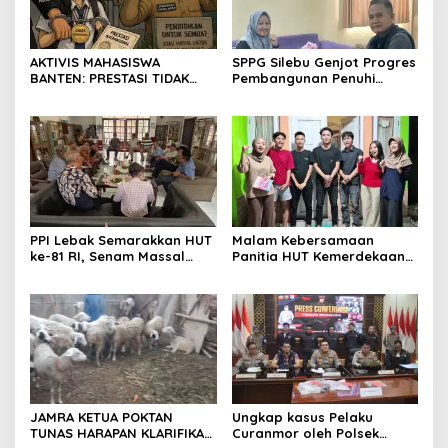
jurnalistik
AKTIVIS MAHASISWA
SPPG Silebu Genjot Progres
BANTEN: PRESTASI TIDAK
Pembangunan Penuhi
BOLEH DIKALAHKAN OLEH
Syarat SLHS dari Dinkes
KETIDAKADILAN
Kabupaten Serang
PPI Lebak Semarakkan HUT
Malam Kebersamaan
ke-81 RI, Senam Massal
Panitia HUT Kemerdekaan
Jadi Ajang Silaturahmi dan
17 Agustus Resmi
Temu Kangen
Ditetapkan di Lingk. Toplas
Desa Silebu Kec .Kragilan
JAMRA KETUA POKTAN
Ungkap kasus Pelaku
TUNAS HARAPAN KLARIFIKASI
Curanmor oleh Polsek