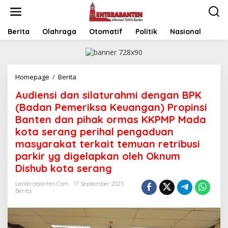
Skip
to
content
Berita
Olahraga
Otomatif
Politik
Nasional
Audiensi
Homepage
/
Berita
dan
Audiensi dan silaturahmi dengan BPK
silaturahmi
dengan
(Badan Pemeriksa Keuangan) Propinsi
BPK
Banten dan pihak ormas KKPMP Mada
(Badan
kota serang perihal pengaduan
Pemeriksa
Keuangan)
masyarakat terkait temuan retribusi
Propinsi
parkir yg digelapkan oleh Oknum
Banten
Dishub kota serang
dan
pihak
Lenterabanten.com
17 September 2025
ormas
Berita
KKPMP
Mada
kota
serang