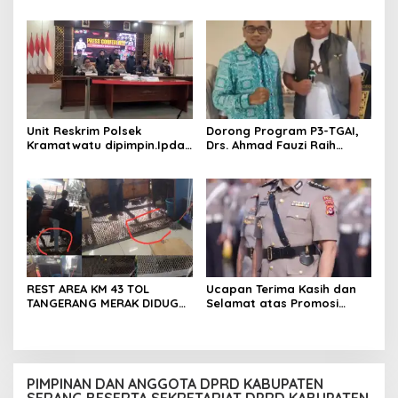
ADANYA DUGAAN UPPO
Kramatwatu Polresta
KERBAU DI JUAL
Serang Kota
Unit Reskrim Polsek
Dorong Program P3-TGAI,
Kramatwatu dipimpin.Ipda
Drs. Ahmad Fauzi Raih
Andi Setiiawan SH, MH
Apresiasi dari P3A Bintang
bersama anggota saat itu
Sanga, Desa Koroncong
segera melakukan olah tkp
dan pengejaran terhadap
pelaku.
REST AREA KM 43 TOL
Ucapan Terima Kasih dan
TANGERANG MERAK DIDUGA
Selamat atas Promosi
ABAIKAN K3 BAHAYAKAN
Jabatan dari Mahasiswa
PEKERJA DAN
Banten Dan Amon
PENGUNJUANG
PIMPINAN DAN ANGGOTA DPRD KABUPATEN
SERANG BESERTA SEKRETARIAT DPRD KABUPATEN