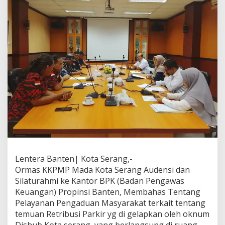
perihal
pengaduan
masyarakat
terkait
temuan
retribusi
parkir
yg
digelapkan
oleh
Oknum
Dishub
kota
serang
Lentera Banten| Kota Serang,-
Ormas KKPMP Mada Kota Serang Audensi dan
Silaturahmi ke Kantor BPK (Badan Pengawas
Keuangan) Propinsi Banten, Membahas Tentang
Pelayanan Pengaduan Masyarakat terkait tentang
temuan Retribusi Parkir yg di gelapkan oleh oknum
Dishub Kota serang, yang berlangsung di ruang