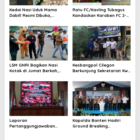
Kedai Nasi Uduk Mama
Ratu FC/Kavling Tubagus
Dabill Resmi Dibuka,
Kandaskan Karaben FC 2-0:
Hadirkan Kelezatan Khas
Bola Sebagai Jembatan
dengan Harga Ekonomis
Kebersamaan Warga
Sindang Heula
LSM GNRI Bagikan Nasi
Kesbangpol Cilegon
Kotak di Jumat Berkah,
Berkunjung Sekretariat Kwri
Warga Sambut Antusias
Kota Cilegon, Menjalin
Kemitraan yang kokoh
Laporan
Kapolda Banten Hadiri
Pertanggungjawaban
Ground Breaking
Diserahkan, Pembubaran
Pembangunan Gedung
Panitia Milad KKPMP ke-15
Kantor DPD RI di Ibu Kota