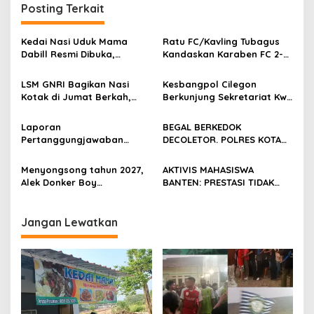
Posting Terkait
Kedai Nasi Uduk Mama
Ratu FC/Kavling Tubagus
Dabill Resmi Dibuka,
Kandaskan Karaben FC 2-0:
Hadirkan Kelezatan Khas
Bola Sebagai Jembatan
dengan Harga Ekonomis
Kebersamaan Warga
LSM GNRI Bagikan Nasi
Kesbangpol Cilegon
Sindang Heula
Kotak di Jumat Berkah,
Berkunjung Sekretariat Kwri
Warga Sambut Antusias
Kota Cilegon, Menjalin
Kemitraan yang kokoh
Laporan
BEGAL BERKEDOK
Pertanggungjawaban
DECOLETOR. POLRES KOTA
Diserahkan, Pembubaran
BOGOR HARUS TINDAK
Panitia Milad KKPMP ke-15
TEGAS
Menyongsong tahun 2027,
AKTIVIS MAHASISWA
Resmi Ditutup
Alek Donker Boy
BANTEN: PRESTASI TIDAK
London,pimpinan media
BOLEH DIKALAHKAN OLEH
SerangPost.com, mengajak
KETIDAKADILAN
seluruh jajaran untuk terus
Jangan Lewatkan
meningkatkan
profesionalisme dalam
menjalankan tugas
jurnalistik