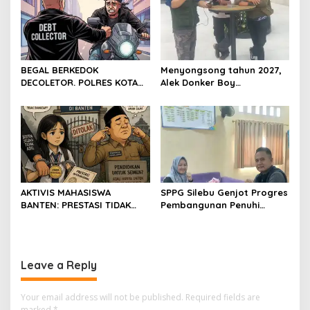
BEGAL BERKEDOK
Menyongsong tahun 2027,
DECOLETOR. POLRES KOTA
Alek Donker Boy
BOGOR HARUS TINDAK
London,pimpinan media
TEGAS
SerangPost.com, mengajak
seluruh jajaran untuk terus
meningkatkan
profesionalisme dalam
menjalankan tugas
jurnalistik
AKTIVIS MAHASISWA
SPPG Silebu Genjot Progres
BANTEN: PRESTASI TIDAK
Pembangunan Penuhi
BOLEH DIKALAHKAN OLEH
Syarat SLHS dari Dinkes
KETIDAKADILAN
Kabupaten Serang
Leave a Reply
Your email address will not be published.
Required fields are
marked
*