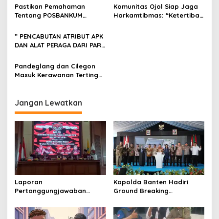
Pastikan Pemahaman
Komunitas Ojol Siap Jaga
Tentang POSBANKUM
Harkamtibmas: “Ketertiban
DESA/KELURAHAN, BANKUM
Tolak Hoaks Demi Banten
GERADIN PANDEGLANG dan
Aman dan Damai”
” PENCABUTAN ATRIBUT APK
POSBAKUMADIN SERANG
DAN ALAT PERAGA DARI PARA
KOLABORASI
CALON DEWAN DAN
PRESIDEN MENJELANG
Pandeglang dan Cilegon
PEMILU 2024 “
Masuk Kerawanan Tertinggi
Isu Netralitas ASN di
Provinsi Banten
Jangan Lewatkan
Laporan
Kapolda Banten Hadiri
Pertanggungjawaban
Ground Breaking
Diserahkan, Pembubaran
Pembangunan Gedung
Panitia Milad KKPMP ke-15
Kantor DPD RI di Ibu Kota
Resmi Ditutup
Provinsi Banten