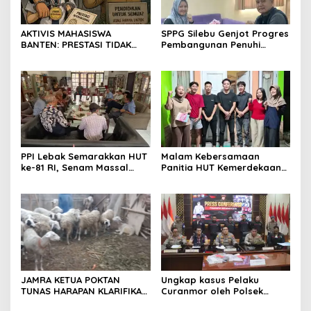
AKTIVIS MAHASISWA
SPPG Silebu Genjot Progres
BANTEN: PRESTASI TIDAK
Pembangunan Penuhi
BOLEH DIKALAHKAN OLEH
Syarat SLHS dari Dinkes
KETIDAKADILAN
Kabupaten Serang
PPI Lebak Semarakkan HUT
Malam Kebersamaan
ke-81 RI, Senam Massal
Panitia HUT Kemerdekaan
Jadi Ajang Silaturahmi dan
17 Agustus Resmi
Temu Kangen
Ditetapkan di Lingk. Toplas
Desa Silebu Kec .Kragilan
JAMRA KETUA POKTAN
Ungkap kasus Pelaku
TUNAS HARAPAN KLARIFIKASI
Curanmor oleh Polsek
ADANYA DUGAAN UPPO
Kramatwatu Polresta