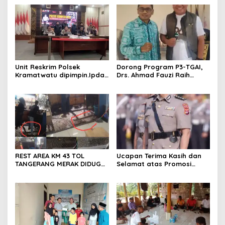
KERBAU DI JUAL
Serang Kota
Unit Reskrim Polsek
Dorong Program P3-TGAI,
Kramatwatu dipimpin.Ipda
Drs. Ahmad Fauzi Raih
Andi Setiiawan SH, MH
Apresiasi dari P3A Bintang
bersama anggota saat itu
Sanga, Desa Koroncong
segera melakukan olah tkp
dan pengejaran terhadap
pelaku.
REST AREA KM 43 TOL
Ucapan Terima Kasih dan
TANGERANG MERAK DIDUGA
Selamat atas Promosi
ABAIKAN K3 BAHAYAKAN
Jabatan dari Mahasiswa
PEKERJA DAN
Banten Dan Amon
PENGUNJUANG