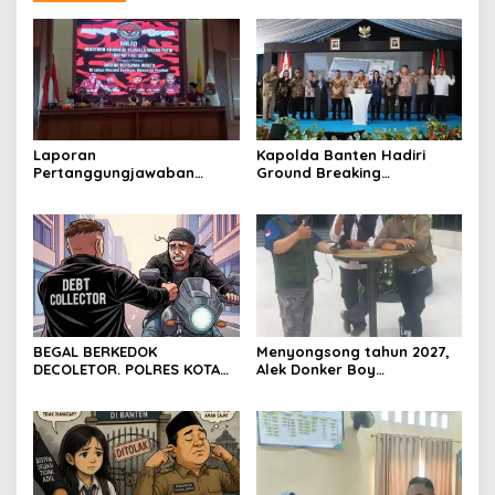
Laporan
Kapolda Banten Hadiri
Pertanggungjawaban
Ground Breaking
Diserahkan, Pembubaran
Pembangunan Gedung
Panitia Milad KKPMP ke-15
Kantor DPD RI di Ibu Kota
Resmi Ditutup
Provinsi Banten
BEGAL BERKEDOK
Menyongsong tahun 2027,
DECOLETOR. POLRES KOTA
Alek Donker Boy
BOGOR HARUS TINDAK
London,pimpinan media
TEGAS
SerangPost.com, mengajak
seluruh jajaran untuk terus
meningkatkan
profesionalisme dalam
menjalankan tugas
jurnalistik