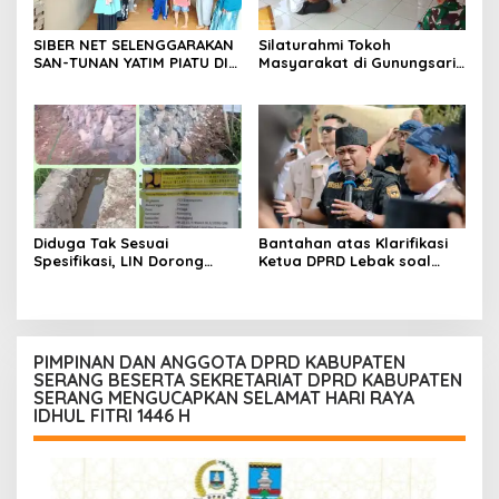
SIBER NET SELENGGARAKAN
Silaturahmi Tokoh
SAN-TUNAN YATIM PIATU DI
Masyarakat di Gunungsari,
BANTARWANGI, WUJUDKAN
Warga Sepakat Dukung
KEPEDULIAN SOSIAL
Pengawasan dan
Keberadaan PT Peternakan
Ayam Gunungsari Utama
Diduga Tak Sesuai
Bantahan atas Klarifikasi
Spesifikasi, LIN Dorong
Ketua DPRD Lebak soal
Inspektorat Audit
Kasus Uun, Arwan:
Pekerjaan P3A Sabrang
Klarifikasi Diperbolehkan
Dahu Desa Awilega
namun Mengaburkan Fakta
Harus Terima
Konsekuensinya
PIMPINAN DAN ANGGOTA DPRD KABUPATEN
SERANG BESERTA SEKRETARIAT DPRD KABUPATEN
SERANG MENGUCAPKAN SELAMAT HARI RAYA
IDHUL FITRI 1446 H