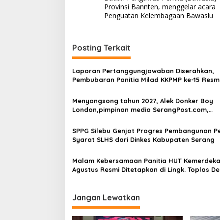
navigation
Provinsi Bannten, menggelar acara
Penguatan Kelembagaan Bawaslu
Posting Terkait
Laporan Pertanggungjawaban Diserahkan,
Pembubaran Panitia Milad KKPMP ke-15 Resm
Ditutup
Menyongsong tahun 2027, Alek Donker Boy
London,pimpinan media SerangPost.com,
mengajak seluruh jajaran untuk terus
meningkatkan profesionalisme dalam menja
SPPG Silebu Genjot Progres Pembangunan P
tugas jurnalistik
Syarat SLHS dari Dinkes Kabupaten Serang
Malam Kebersamaan Panitia HUT Kemerdeka
Agustus Resmi Ditetapkan di Lingk. Toplas D
Silebu Kec .Kragilan
Jangan Lewatkan