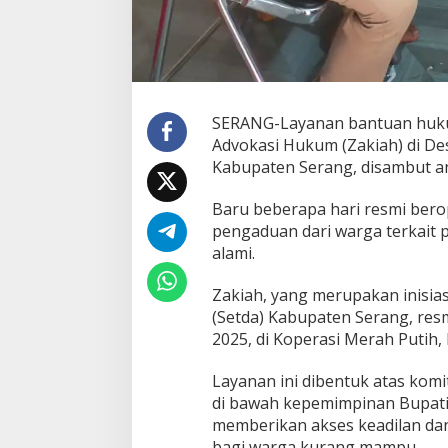
SERANG-Layanan bantuan hukum
Advokasi Hukum (Zakiah) di De
Kabupaten Serang, disambut an
Baru beberapa hari resmi berop
pengaduan dari warga terkait
alami.
Zakiah, yang merupakan inisia
(Setda) Kabupaten Serang, res
2025, di Koperasi Merah Putih,
Layanan ini dibentuk atas ko
di bawah kepemimpinan Bupati
memberikan akses keadilan da
bagi warga kurang mampu.