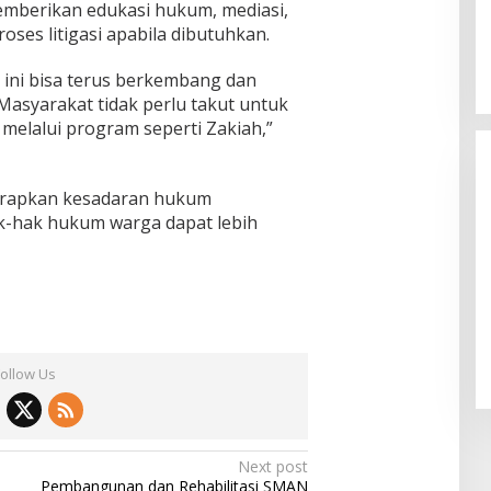
emberikan edukasi hukum, mediasi,
ses litigasi apabila dibutuhkan.
 ini bisa terus berkembang dan
Masyarakat tidak perlu takut untuk
 melalui program seperti Zakiah,”
arapkan kesadaran hukum
k-hak hukum warga dapat lebih
Dicopot DPP PPP, Subadri Tolak
Plt DPW Banten dan Siap Gugat
ke Jalur Hukum
In Politik
|
31 January 2026
Follow Us
Next post
Pembangunan dan Rehabilitasi SMAN