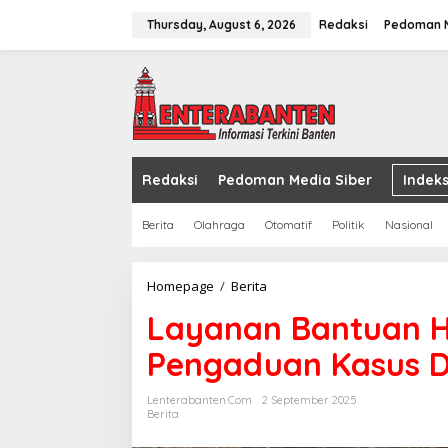
Skip
to
Thursday, August 6, 2026
Redaksi
Pedoman M
content
Redaksi
Pedoman Media Siber
Indeks
Berita
Olahraga
Otomatif
Politik
Nasional
Layanan
Homepage
/
Berita
Bantuan
Layanan Bantuan H
Hukum
Zakiah
Pengaduan Kasus 
Terima
1
Pengaduan
Lenterabanten.com
2 September 2025
Kasus
Berita
Dugaan
Penganiayaan