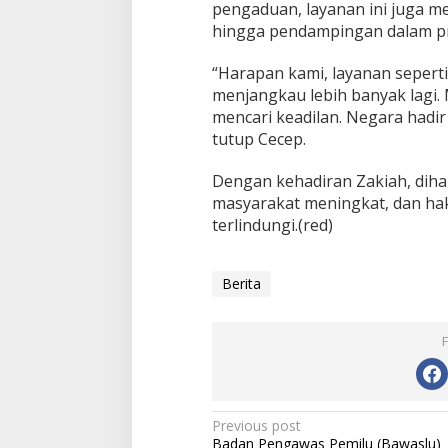
pengaduan, layanan ini juga m
hingga pendampingan dalam pro
“Harapan kami, layanan seperti
menjangkau lebih banyak lagi. 
mencari keadilan. Negara hadir
tutup Cecep.
Dengan kehadiran Zakiah, dih
masyarakat meningkat, dan ha
terlindungi.(red)
Berita
Post
Previous post
Badan Pengawas Pemilu (Bawaslu)