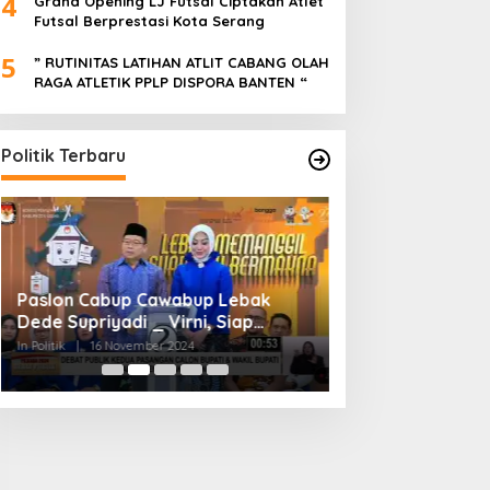
4
Grand Opening LJ Futsal Ciptakan Atlet
Futsal Berprestasi Kota Serang
5
” RUTINITAS LATIHAN ATLIT CABANG OLAH
RAGA ATLETIK PPLP DISPORA BANTEN “
Politik Terbaru
Paslon Cabup Cawabup Lebak
BIMTEK KORDES 
Dede Supriyadi _ Virni, Siap
SEKABUPATEN SE
Realisasikan Program
CIKONENG KEC A
In Politik
|
16 November 2024
In Politik
|
4 November
BANTEN