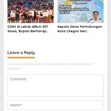
Kuota Atlet
02SN di Lebak diikuti 407
Kepala Dinas Perhubungan
Siswa, Bupati Berharap
Kota Cilegon Heri
Dapat Mendorong Prestasi
Suheri,SE.,MM
Non Akademik
Mengucapkan Selamat Hari
Raya Idhul Adha 1447H
Leave a Reply
Your email address will not be published.
Required fields are
marked
*