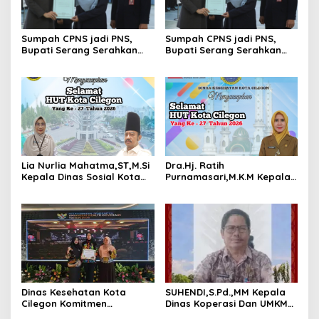
Sumpah CPNS jadi PNS,
Sumpah CPNS jadi PNS,
Bupati Serang Serahkan
Bupati Serang Serahkan
283 SK Kepsek SD dan SMP
283 SK Kepsek SD dan SMP
Lia Nurlia Mahatma,ST,M.Si
Dra.Hj. Ratih
Kepala Dinas Sosial Kota
Purnamasari,M.K.M Kepala
Cilegon Mengucapkankan
Dinas Kesehatan Kota
Selamat HUT Kota Cilegon
Cilegon Mengucapkankan
Ke- 27 Tahun 2026
Selamat HUT Kota Cilegon
Ke- 27 Tahun 2026
Dinas Kesehatan Kota
SUHENDI,S.Pd.,MM Kepala
Cilegon Komitmen
Dinas Koperasi Dan UMKM
Tingkatkan Derajat
Mengucapkankan Selamat