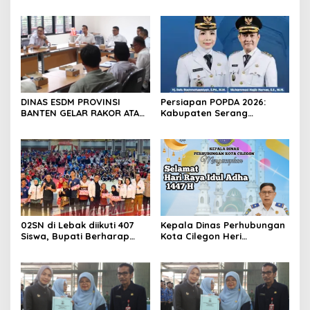
KESEHATAN: UTAMAKAN
Olahraga Dan Pariwisata
PENCEGAHAN DAN
Kota Cilegon Mengucapkan
PERUBAHAN PERILAKU
Selamat Tahun Baru Islam 1
MASYARAKAT
Muharram 1448 Hijriah
DINAS ESDM PROVINSI
Persiapan POPDA 2026:
BANTEN GELAR RAKOR ATASI
Kabupaten Serang
KRISIS ENERGI DI PULAU
Andalkan Cabang Bela Diri
TUNDA
Hadapi Keterbatasan
Kuota Atlet
02SN di Lebak diikuti 407
Kepala Dinas Perhubungan
Siswa, Bupati Berharap
Kota Cilegon Heri
Dapat Mendorong Prestasi
Suheri,SE.,MM
Non Akademik
Mengucapkan Selamat Hari
Raya Idhul Adha 1447H