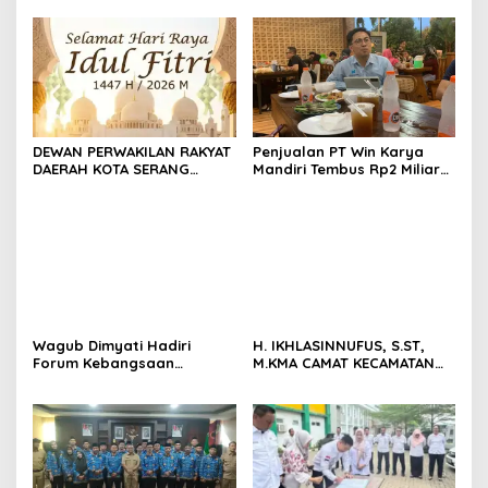
Kesehatan Masyarakat
HUT Kota Cilegon Ke- 27
Tahun 2026
DEWAN PERWAKILAN RAKYAT
Penjualan PT Win Karya
DAERAH KOTA SERANG
Mandiri Tembus Rp2 Miliar
MENGUCAPKAN SELAMAT
di Maret 2026, Windarto:
HARI RAYA IDHUL FITRI 1447
Capaian Luar Biasa
H / 2026
Wagub Dimyati Hadiri
H. IKHLASINNUFUS, S.ST,
Forum Kebangsaan
M.KMA CAMAT KECAMATAN
Bersama Menkopolkam,
CITANGKIL MENGUCAPKAN
Bahas Penguatan Bangsa
SELAMAT MENUNAIKAN
IBADAH PUASA BULAN SUCI
RAMADHAN 1447 H