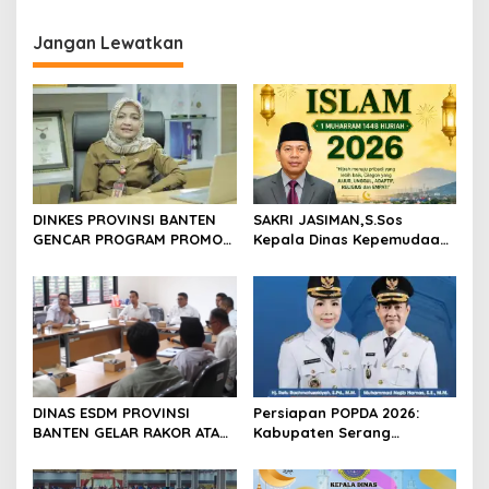
profesionalisme dalam
Kabupaten Serang
Temu Kangen
menjalankan tugas
Jangan Lewatkan
jurnalistik
DINKES PROVINSI BANTEN
SAKRI JASIMAN,S.Sos
GENCAR PROGRAM PROMOSI
Kepala Dinas Kepemudaan
KESEHATAN: UTAMAKAN
Olahraga Dan Pariwisata
PENCEGAHAN DAN
Kota Cilegon Mengucapkan
PERUBAHAN PERILAKU
Selamat Tahun Baru Islam 1
MASYARAKAT
Muharram 1448 Hijriah
DINAS ESDM PROVINSI
Persiapan POPDA 2026:
BANTEN GELAR RAKOR ATASI
Kabupaten Serang
KRISIS ENERGI DI PULAU
Andalkan Cabang Bela Diri
TUNDA
Hadapi Keterbatasan