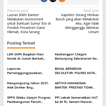
Post
Previous post
Next post
Laznas BMH Banten
Kapolres Serang Himbau
navigation
Melakukan Assessment
Buruh yang akan Melakukan
untuk Bantuan Sumur Bor di
Aksi, Agar tidak
Pondok Pesantren Darul
Mengganggu Aktivitas
Hikmah, Kota Serang
Umum
Posting Terkait
LSM GNRI Bagikan Nasi
Kesbangpol Cilegon
Kotak di Jumat Berkah,
Berkunjung Sekretariat Kwri
Warga Sambut Antusias
Kota Cilegon, Menjalin
Kemitraan yang kokoh
Laporan
BEGAL BERKEDOK
Pertanggungjawaban
DECOLETOR. POLRES KOTA
Diserahkan, Pembubaran
BOGOR HARUS TINDAK
Panitia Milad KKPMP ke-15
TEGAS
Menyongsong tahun 2027,
AKTIVIS MAHASISWA
Resmi Ditutup
Alek Donker Boy
BANTEN: PRESTASI TIDAK
London,pimpinan media
BOLEH DIKALAHKAN OLEH
SerangPost.com, mengajak
KETIDAKADILAN
SPPG Silebu Genjot Progres
PPI Lebak Semarakkan HUT
seluruh jajaran untuk terus
Pembangunan Penuhi
ke-81 RI, Senam Massal
meningkatkan
Syarat SLHS dari Dinkes
Jadi Ajang Silaturahmi dan