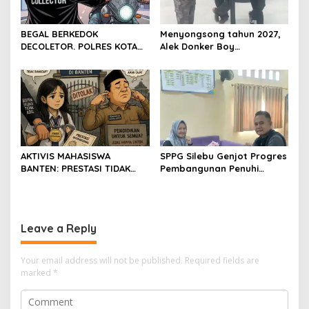
BEGAL BERKEDOK
Menyongsong tahun 2027,
DECOLETOR. POLRES KOTA
Alek Donker Boy
BOGOR HARUS TINDAK
London,pimpinan media
TEGAS
SerangPost.com, mengajak
seluruh jajaran untuk terus
meningkatkan
profesionalisme dalam
menjalankan tugas
jurnalistik
AKTIVIS MAHASISWA
SPPG Silebu Genjot Progres
BANTEN: PRESTASI TIDAK
Pembangunan Penuhi
BOLEH DIKALAHKAN OLEH
Syarat SLHS dari Dinkes
KETIDAKADILAN
Kabupaten Serang
Leave a Reply
Your email address will not be published.
Required fields are
marked
*