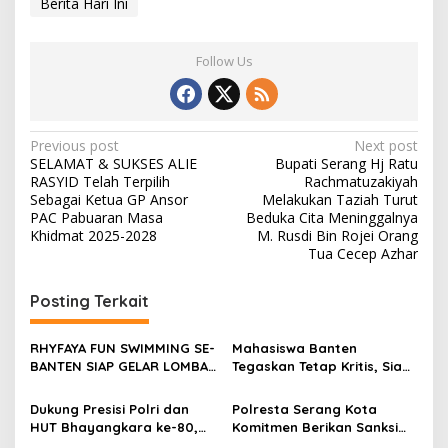
Berita Hari Ini
Follow Us
Post
Previous post
Next post
SELAMAT & SUKSES ALIE
Bupati Serang Hj Ratu
navigation
RASYID Telah Terpilih
Rachmatuzakiyah
Sebagai Ketua GP Ansor
Melakukan Taziah Turut
PAC Pabuaran Masa
Beduka Cita Meninggalnya
Khidmat 2025-2028
M. Rusdi Bin Rojei Orang
Tua Cecep Azhar
Posting Terkait
RHYFAYA FUN SWIMMING SE-
Mahasiswa Banten
BANTEN SIAP GELAR LOMBA
Tegaskan Tetap Kritis, Siap
DENGAN KUOTA 320 PESERTA
Berkolaborasi Kawal
Profesionalisme Polri
Dukung Presisi Polri dan
Polresta Serang Kota
HUT Bhayangkara ke-80,
Komitmen Berikan Sanksi
Satresnarkoba Polres
Tegas terhadap Personel