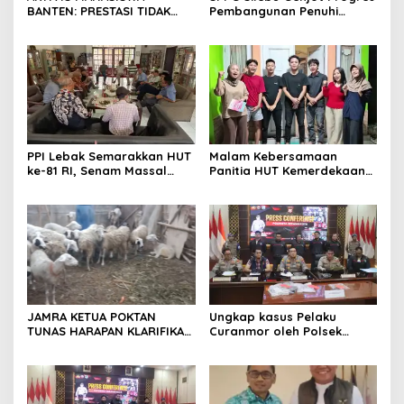
BANTEN: PRESTASI TIDAK
Pembangunan Penuhi
BOLEH DIKALAHKAN OLEH
Syarat SLHS dari Dinkes
KETIDAKADILAN
Kabupaten Serang
PPI Lebak Semarakkan HUT
Malam Kebersamaan
ke-81 RI, Senam Massal
Panitia HUT Kemerdekaan
Jadi Ajang Silaturahmi dan
17 Agustus Resmi
Temu Kangen
Ditetapkan di Lingk. Toplas
Desa Silebu Kec .Kragilan
JAMRA KETUA POKTAN
Ungkap kasus Pelaku
TUNAS HARAPAN KLARIFIKASI
Curanmor oleh Polsek
ADANYA DUGAAN UPPO
Kramatwatu Polresta
KERBAU DI JUAL
Serang Kota