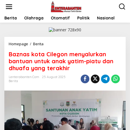
Skip
to
content
Berita
Olahraga
Otomatif
Politik
Nasional
Baznas
Homepage
/
Berita
kota
Baznas kota Cilegon menyalurkan
Cilegon
menyalurkan
bantuan untuk anak yatim-piatu dan
bantuan
dhuafa yang terakhir
untuk
anak
Lenterabanten.com
25 August 2025
yatim-
Berita
piatu
dan
dhuafa
yang
terakhir