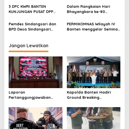
Cilegon Gelar Lomba
yang Melakukan
3 DPC KWRI BANTEN
Dalam Rangkaian Hari
Kampung Bebas Dari
Pelanggaran
KUNJUNGAN PUSAT DPP
Bhayangkara ke-80
Narkoba di Lebak Denok
JAKARTA
Polresta Serang Kota
Musnahkan Ribuan Botol
Pemdes Sindangsari dan
PERMIKOMNAS Wilayah IV
Miras
BPD Desa Sindangsari
Banten menggelar Seminar
Perjuangkan Aspirasi
Nasional menjaga
Masyarakat
keamanan data di ruang
Kp.Cikuya,Cianjur
siber
Jangan Lewatkan
Sebelah,Sanding Butuh
Penerangan Jalan Umum
(PJU) Demi Keselamatan
Jalan dan Peningkatan
Ekonomi
Laporan
Kapolda Banten Hadiri
Pertanggungjawaban
Ground Breaking
Diserahkan, Pembubaran
Pembangunan Gedung
Panitia Milad KKPMP ke-15
Kantor DPD RI di Ibu Kota
Resmi Ditutup
Provinsi Banten