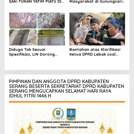
SAN-TUNAN YATIM PIATU DI
Masyarakat di Gunungsari,
BANTARWANGI, WUJUDKAN
Warga Sepakat Dukung
KEPEDULIAN SOSIAL
Pengawasan dan
Keberadaan PT Peternakan
Ayam Gunungsari Utama
Diduga Tak Sesuai
Bantahan atas Klarifikasi
Spesifikasi, LIN Dorong
Ketua DPRD Lebak soal
Inspektorat Audit
Kasus Uun, Arwan:
Pekerjaan P3A Sabrang
Klarifikasi Diperbolehkan
Dahu Desa Awilega
namun Mengaburkan Fakta
Harus Terima
Konsekuensinya
PIMPINAN DAN ANGGOTA DPRD KABUPATEN
SERANG BESERTA SEKRETARIAT DPRD KABUPATEN
SERANG MENGUCAPKAN SELAMAT HARI RAYA
IDHUL FITRI 1446 H