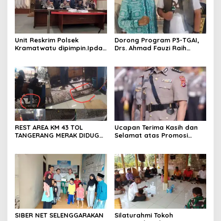
Unit Reskrim Polsek
Dorong Program P3-TGAI,
Kramatwatu dipimpin.Ipda
Drs. Ahmad Fauzi Raih
Andi Setiiawan SH, MH
Apresiasi dari P3A Bintang
bersama anggota saat itu
Sanga, Desa Koroncong
segera melakukan olah tkp
dan pengejaran terhadap
pelaku.
REST AREA KM 43 TOL
Ucapan Terima Kasih dan
TANGERANG MERAK DIDUGA
Selamat atas Promosi
ABAIKAN K3 BAHAYAKAN
Jabatan dari Mahasiswa
PEKERJA DAN
Banten Dan Amon
PENGUNJUANG
SIBER NET SELENGGARAKAN
Silaturahmi Tokoh