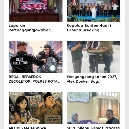
Laporan
Kapolda Banten Hadiri
Pertanggungjawaban
Ground Breaking
Diserahkan, Pembubaran
Pembangunan Gedung
Panitia Milad KKPMP ke-15
Kantor DPD RI di Ibu Kota
Resmi Ditutup
Provinsi Banten
BEGAL BERKEDOK
Menyongsong tahun 2027,
DECOLETOR. POLRES KOTA
Alek Donker Boy
BOGOR HARUS TINDAK
London,pimpinan media
TEGAS
SerangPost.com, mengajak
seluruh jajaran untuk terus
meningkatkan
profesionalisme dalam
menjalankan tugas
jurnalistik
AKTIVIS MAHASISWA
SPPG Silebu Genjot Progres