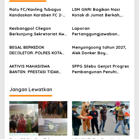
Ratu FC/Kavling Tubagus
LSM GNRI Bagikan Nasi
Kandaskan Karaben FC 2-0:
Kotak di Jumat Berkah,
Bola Sebagai Jembatan
Warga Sambut Antusias
Kebersamaan Warga
Kesbangpol Cilegon
Laporan
Sindang Heula
Berkunjung Sekretariat Kwri
Pertanggungjawaban
Kota Cilegon, Menjalin
Diserahkan, Pembubaran
Kemitraan yang kokoh
Panitia Milad KKPMP ke-15
BEGAL BERKEDOK
Menyongsong tahun 2027,
Resmi Ditutup
DECOLETOR. POLRES KOTA
Alek Donker Boy
BOGOR HARUS TINDAK
London,pimpinan media
TEGAS
SerangPost.com, mengajak
AKTIVIS MAHASISWA
SPPG Silebu Genjot Progres
seluruh jajaran untuk terus
BANTEN: PRESTASI TIDAK
Pembangunan Penuhi
meningkatkan
BOLEH DIKALAHKAN OLEH
Syarat SLHS dari Dinkes
profesionalisme dalam
KETIDAKADILAN
Kabupaten Serang
menjalankan tugas
Jangan Lewatkan
jurnalistik