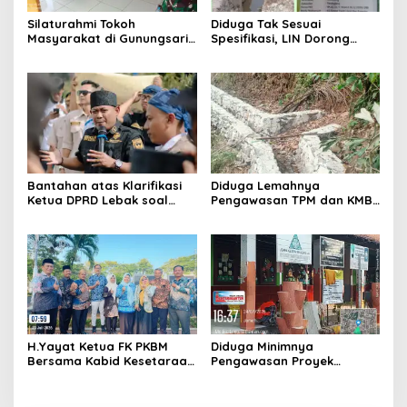
Silaturahmi Tokoh
Diduga Tak Sesuai
Masyarakat di Gunungsari,
Spesifikasi, LIN Dorong
Warga Sepakat Dukung
Inspektorat Audit
Pengawasan dan
Pekerjaan P3A Sabrang
Keberadaan PT Peternakan
Dahu Desa Awilega
Ayam Gunungsari Utama
Bantahan atas Klarifikasi
Diduga Lemahnya
Ketua DPRD Lebak soal
Pengawasan TPM dan KMB
Kasus Uun, Arwan:
Memicu Pekerjaan P3A
Klarifikasi Diperbolehkan
Bintang Sanga Desa
namun Mengaburkan Fakta
Koroncong tidak Sesuai
Harus Terima
Spesifikasi
Konsekuensinya
H.Yayat Ketua FK PKBM
Diduga Minimnya
Bersama Kabid Kesetaraan
Pengawasan Proyek
Hadiri Acara Hari Anak
Rehabilitasi SDN Cilegon 5
Nasional Ke-42
Soroti Masalah K3