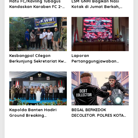
Ratu FC/Kavling Tubagus
LSM GNRI Bagikan Nasi
Kandaskan Karaben FC 2-0:
Kotak di Jumat Berkah,
Bola Sebagai Jembatan
Warga Sambut Antusias
Kebersamaan Warga
Sindang Heula
Kesbangpol Cilegon
Laporan
Berkunjung Sekretariat Kwri
Pertanggungjawaban
Kota Cilegon, Menjalin
Diserahkan, Pembubaran
Kemitraan yang kokoh
Panitia Milad KKPMP ke-15
Resmi Ditutup
Kapolda Banten Hadiri
BEGAL BERKEDOK
Ground Breaking
DECOLETOR. POLRES KOTA
Pembangunan Gedung
BOGOR HARUS TINDAK
Kantor DPD RI di Ibu Kota
TEGAS
Provinsi Banten