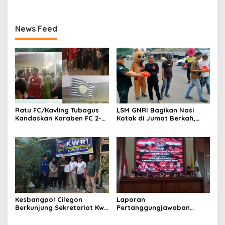
News Feed
Ratu FC/Kavling Tubagus
LSM GNRI Bagikan Nasi
Kandaskan Karaben FC 2-0:
Kotak di Jumat Berkah,
Bola Sebagai Jembatan
Warga Sambut Antusias
Kebersamaan Warga
Sindang Heula
Kesbangpol Cilegon
Laporan
Berkunjung Sekretariat Kwri
Pertanggungjawaban
Kota Cilegon, Menjalin
Diserahkan, Pembubaran
Kemitraan yang kokoh
Panitia Milad KKPMP ke-15