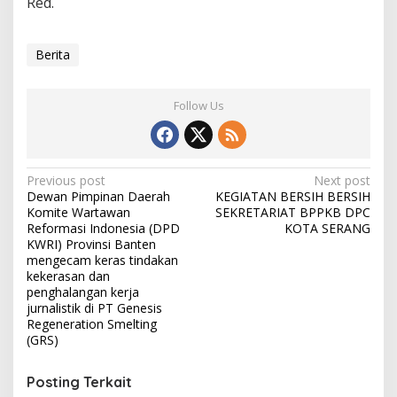
Red.
Berita
Follow Us
Post
Previous post
Next post
Dewan Pimpinan Daerah
KEGIATAN BERSIH BERSIH
navigation
Komite Wartawan
SEKRETARIAT BPPKB DPC
Reformasi Indonesia (DPD
KOTA SERANG
KWRI) Provinsi Banten
mengecam keras tindakan
kekerasan dan
penghalangan kerja
jurnalistik di PT Genesis
Regeneration Smelting
(GRS)
Posting Terkait