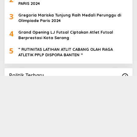
PARIS 2024
3
Gregoria Mariska Tunjung Raih Medali Perunggu di
Olimpiade Paris 2024
4
Grand Opening LJ Futsal Ciptakan Atlet Futsal
Berprestasi Kota Serang
5
” RUTINITAS LATIHAN ATLIT CABANG OLAH RAGA
ATLETIK PPLP DISPORA BANTEN “
Politik Terbaru
Paslon Cabup Cawabup Lebak Dede Supriyadi
B