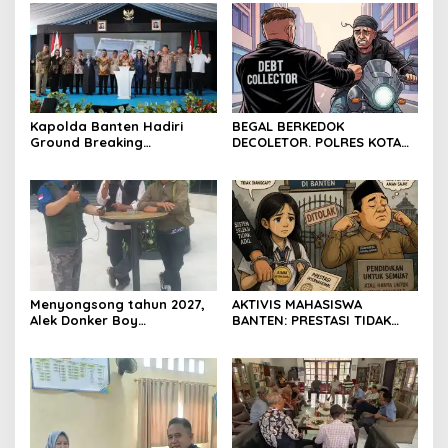
Resmi Ditutup
Kapolda Banten Hadiri
BEGAL BERKEDOK
Ground Breaking
DECOLETOR. POLRES KOTA
Pembangunan Gedung
BOGOR HARUS TINDAK
Kantor DPD RI di Ibu Kota
TEGAS
Provinsi Banten
Menyongsong tahun 2027,
AKTIVIS MAHASISWA
Alek Donker Boy
BANTEN: PRESTASI TIDAK
London,pimpinan media
BOLEH DIKALAHKAN OLEH
SerangPost.com, mengajak
KETIDAKADILAN
seluruh jajaran untuk terus
meningkatkan
profesionalisme dalam
menjalankan tugas
jurnalistik