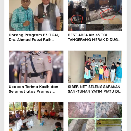
segera melakukan olah tkp
dan pengejaran terhadap
pelaku.
Dorong Program P3-TGAI,
REST AREA KM 43 TOL
Drs. Ahmad Fauzi Raih
TANGERANG MERAK DIDUGA
Apresiasi dari P3A Bintang
ABAIKAN K3 BAHAYAKAN
Sanga, Desa Koroncong
PEKERJA DAN
PENGUNJUANG
Ucapan Terima Kasih dan
SIBER NET SELENGGARAKAN
Selamat atas Promosi
SAN-TUNAN YATIM PIATU DI
Jabatan dari Mahasiswa
BANTARWANGI, WUJUDKAN
Banten Dan Amon
KEPEDULIAN SOSIAL