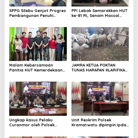
SPPG Silebu Genjot Progres
PPI Lebak Semarakkan HUT
Pembangunan Penuhi
ke-81 RI, Senam Massal
Syarat SLHS dari Dinkes
Jadi Ajang Silaturahmi dan
Kabupaten Serang
Temu Kangen
Malam Kebersamaan
JAMRA KETUA POKTAN
Panitia HUT Kemerdekaan
TUNAS HARAPAN KLARIFIKASI
17 Agustus Resmi
ADANYA DUGAAN UPPO
Ditetapkan di Lingk. Toplas
KERBAU DI JUAL
Desa Silebu Kec .Kragilan
Ungkap kasus Pelaku
Unit Reskrim Polsek
Curanmor oleh Polsek
Kramatwatu dipimpin.Ipda
Kramatwatu Polresta
Andi Setiiawan SH, MH
Serang Kota
bersama anggota saat itu