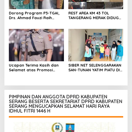
Dorong Program P3-TGAI,
REST AREA KM 43 TOL
Drs. Ahmad Fauzi Raih
TANGERANG MERAK DIDUGA
Apresiasi dari P3A Bintang
ABAIKAN K3 BAHAYAKAN
Sanga, Desa Koroncong
PEKERJA DAN
PENGUNJUANG
Ucapan Terima Kasih dan
SIBER NET SELENGGARAKAN
Selamat atas Promosi
SAN-TUNAN YATIM PIATU DI
Jabatan dari Mahasiswa
BANTARWANGI, WUJUDKAN
Banten Dan Amon
KEPEDULIAN SOSIAL
PIMPINAN DAN ANGGOTA DPRD KABUPATEN
SERANG BESERTA SEKRETARIAT DPRD KABUPATEN
SERANG MENGUCAPKAN SELAMAT HARI RAYA
IDHUL FITRI 1446 H