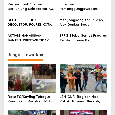
Kebersamaan Warga
Kesbangpol Cilegon
Laporan
Sindang Heula
Berkunjung Sekretariat Kwri
Pertanggungjawaban
Kota Cilegon, Menjalin
Diserahkan, Pembubaran
Kemitraan yang kokoh
Panitia Milad KKPMP ke-15
BEGAL BERKEDOK
Menyongsong tahun 2027,
Resmi Ditutup
DECOLETOR. POLRES KOTA
Alek Donker Boy
BOGOR HARUS TINDAK
London,pimpinan media
TEGAS
SerangPost.com, mengajak
AKTIVIS MAHASISWA
SPPG Silebu Genjot Progres
seluruh jajaran untuk terus
BANTEN: PRESTASI TIDAK
Pembangunan Penuhi
meningkatkan
BOLEH DIKALAHKAN OLEH
Syarat SLHS dari Dinkes
profesionalisme dalam
KETIDAKADILAN
Kabupaten Serang
menjalankan tugas
Jangan Lewatkan
jurnalistik
Ratu FC/Kavling Tubagus
LSM GNRI Bagikan Nasi
Kandaskan Karaben FC 2-0:
Kotak di Jumat Berkah,
Bola Sebagai Jembatan
Warga Sambut Antusias
Kebersamaan Warga