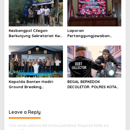
Sindang Heula
Kesbangpol Cilegon
Laporan
Berkunjung Sekretariat Kwri
Pertanggungjawaban
Kota Cilegon, Menjalin
Diserahkan, Pembubaran
Kemitraan yang kokoh
Panitia Milad KKPMP ke-15
Resmi Ditutup
Kapolda Banten Hadiri
BEGAL BERKEDOK
Ground Breaking
DECOLETOR. POLRES KOTA
Pembangunan Gedung
BOGOR HARUS TINDAK
Kantor DPD RI di Ibu Kota
TEGAS
Provinsi Banten
Leave a Reply
Your email address will not be published.
Required fields are