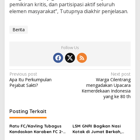
pemikiran kritis, dan partisipasi aktif seluruh
elemen masyarakat”, Tutupnya diakhir penjelasan.
Berita
Follow Us
Post
Previous post
Next post
Apa Itu Perkumpulan
Warga Cilentrang
navigation
Pejabat Sakti?
mengadakan Upacara
Kemerdekaan Indonesia
yang ke 80 th
Posting Terkait
Ratu FC/Kavling Tubagus
LSM GNRI Bagikan Nasi
Kandaskan Karaben FC 2-0:
Kotak di Jumat Berkah,
Bola Sebagai Jembatan
Warga Sambut Antusias