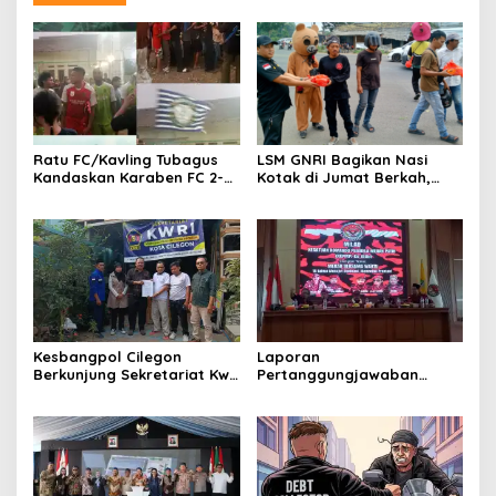
Ratu FC/Kavling Tubagus
LSM GNRI Bagikan Nasi
Kandaskan Karaben FC 2-0:
Kotak di Jumat Berkah,
Bola Sebagai Jembatan
Warga Sambut Antusias
Kebersamaan Warga
Sindang Heula
Kesbangpol Cilegon
Laporan
Berkunjung Sekretariat Kwri
Pertanggungjawaban
Kota Cilegon, Menjalin
Diserahkan, Pembubaran
Kemitraan yang kokoh
Panitia Milad KKPMP ke-15
Resmi Ditutup