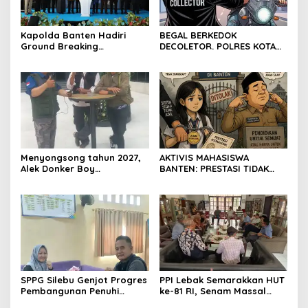
Kapolda Banten Hadiri
BEGAL BERKEDOK
Ground Breaking
DECOLETOR. POLRES KOTA
Pembangunan Gedung
BOGOR HARUS TINDAK
Kantor DPD RI di Ibu Kota
TEGAS
Provinsi Banten
Menyongsong tahun 2027,
AKTIVIS MAHASISWA
Alek Donker Boy
BANTEN: PRESTASI TIDAK
London,pimpinan media
BOLEH DIKALAHKAN OLEH
SerangPost.com, mengajak
KETIDAKADILAN
seluruh jajaran untuk terus
meningkatkan
profesionalisme dalam
menjalankan tugas
jurnalistik
SPPG Silebu Genjot Progres
PPI Lebak Semarakkan HUT
Pembangunan Penuhi
ke-81 RI, Senam Massal
Syarat SLHS dari Dinkes
Jadi Ajang Silaturahmi dan