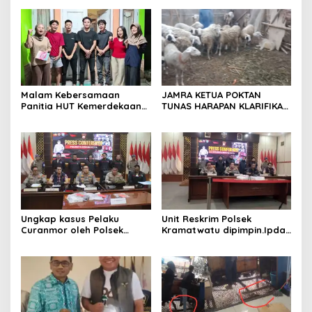
Kabupaten Serang
Temu Kangen
Malam Kebersamaan
JAMRA KETUA POKTAN
Panitia HUT Kemerdekaan
TUNAS HARAPAN KLARIFIKASI
17 Agustus Resmi
ADANYA DUGAAN UPPO
Ditetapkan di Lingk. Toplas
KERBAU DI JUAL
Desa Silebu Kec .Kragilan
Ungkap kasus Pelaku
Unit Reskrim Polsek
Curanmor oleh Polsek
Kramatwatu dipimpin.Ipda
Kramatwatu Polresta
Andi Setiiawan SH, MH
Serang Kota
bersama anggota saat itu
segera melakukan olah tkp
dan pengejaran terhadap
pelaku.