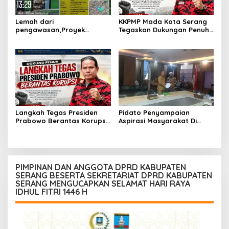
Lemah dari
KKPMP Mada Kota Serang
pengawasan,Proyek
Tegaskan Dukungan Penuh
rehabilitas gedung sekolah
dan Siap Kawal Langkah
di duga abaikan k3
Tegas Presiden Prabowo
Memberantas Korupsi
Langkah Tegas Presiden
Pidato Penyampaian
Prabowo Berantas Korupsi
Aspirasi Masyarakat Di
Jadi Angin Segar,
Hadapan Rapat Komisi 5
Dukungan Penuh dari
DPRD Provinsi Banten
KKPMP Markas Daerah Kota
Serang
PIMPINAN DAN ANGGOTA DPRD KABUPATEN
SERANG BESERTA SEKRETARIAT DPRD KABUPATEN
SERANG MENGUCAPKAN SELAMAT HARI RAYA
IDHUL FITRI 1446 H