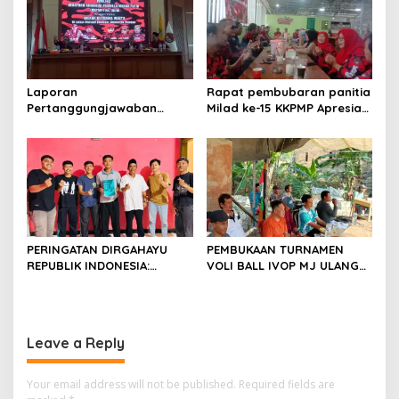
Laporan
Rapat pembubaran panitia
Pertanggungjawaban
Milad ke-15 KKPMP Apresiasi
Diserahkan, Pembubaran
Kekompakan Panitia dan
Panitia Milad KKPMP ke-15
Ajak Perkuat Solidaritas
Resmi Ditutup
Organisasi bertempat
Kubang Laban Jombang
Cilegon Rm Sate Bebek
Nong ViNY.
PERINGATAN DIRGAHAYU
PEMBUKAAN TURNAMEN
REPUBLIK INDONESIA:
VOLI BALL IVOP MJ ULANG
PEMUDA GALAXY SILEBU
TAHUN KE II BERLANGSUNG
PASULUHAN SIAP
MERIAH, KEPALA DESA
MERIAHKAN HUT KE-81
MEKARJAYA HADIR BERIKAN
DUKUNGAN
Leave a Reply
Your email address will not be published.
Required fields are