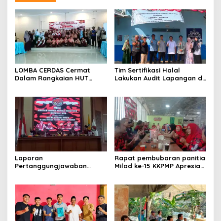
LOMBA CERDAS Cermat
Tim Sertifikasi Halal
Dalam Rangkaian HUT
Lakukan Audit Lapangan di
Kemerdekaan Republik
Dapur SPPG Silebu
Indonesia ke-81
Laporan
Rapat pembubaran panitia
Pertanggungjawaban
Milad ke-15 KKPMP Apresiasi
Diserahkan, Pembubaran
Kekompakan Panitia dan
Panitia Milad KKPMP ke-15
Ajak Perkuat Solidaritas
Resmi Ditutup
Organisasi bertempat
Kubang Laban Jombang
Cilegon Rm Sate Bebek
Nong ViNY.