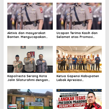
diamankan
diamankan
Aktivis dan masyarakat
Ucapan Terima Kasih dan
Banten. Mengucapakan
Selamat atas Promosi
selamat dan sukses
Jabatan dari ketua kwri
kepada Kombes pol.Atot
kota serang provinsi
Irawan ,S.I.K.M.M .Sebagai
Banten,
kabiro logistik Polda
Lampung
Kapolresta Serang Kota
Ketua Gapensi Kabupaten
Jalin Silaturahmi dengan
Lebak Apresiasi
Ketua Pengadilan Negeri
Penyelenggaraan Jambore
Serang, Perkuat Sinergitas
Nasional Pemuda
Antar Lembaga
Ketahanan Pangan “Dari
Banten untuk Indonesia”