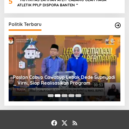
5
ATLETIK PPLP DISPORA BANTEN “
Politik Terbaru
Paslon Cabup Cawabup Lebak Dede Supriyadi
B
_ Virni, Siap Realisasikan Program
S
A
In Politik
|
16 November 2024
In 