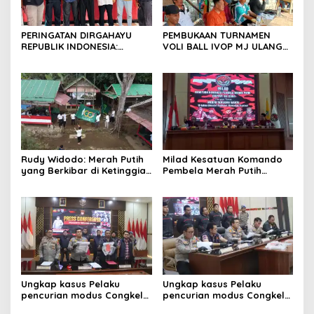
PERINGATAN DIRGAHAYU
PEMBUKAAN TURNAMEN
REPUBLIK INDONESIA:
VOLI BALL IVOP MJ ULANG
PEMUDA GALAXY SILEBU
TAHUN KE II BERLANGSUNG
PASULUHAN SIAP
MERIAH, KEPALA DESA
MERIAHKAN HUT KE-81
MEKARJAYA HADIR BERIKAN
DUKUNGAN
Rudy Widodo: Merah Putih
Milad Kesatuan Komando
yang Berkibar di Ketinggian
Pembela Merah Putih
adalah Pengingat Cita-cita
(KKPMP) “MEKAR BERSAMA
Bangsa
WAKTU: 15 Tahun Merajut
Dedikasi, Mencetak
Prestasi”
Ungkap kasus Pelaku
Ungkap kasus Pelaku
pencurian modus Congkel
pencurian modus Congkel
Jendela berhasil
Jendela berhasil