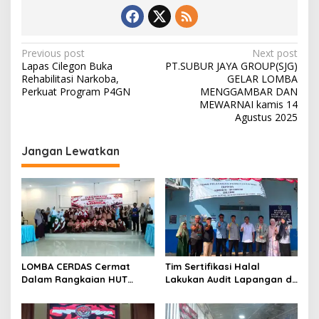
Post
Previous post
Next post
Lapas Cilegon Buka
PT.SUBUR JAYA GROUP(SJG)
navigation
Rehabilitasi Narkoba,
GELAR LOMBA
Perkuat Program P4GN
MENGGAMBAR DAN
MEWARNAI kamis 14
Agustus 2025
Jangan Lewatkan
LOMBA CERDAS Cermat
Tim Sertifikasi Halal
Dalam Rangkaian HUT
Lakukan Audit Lapangan di
Kemerdekaan Republik
Dapur SPPG Silebu
Indonesia ke-81