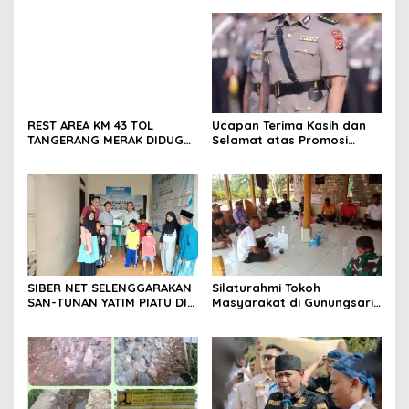
bersama anggota saat itu
Sanga, Desa Koroncong
segera melakukan olah tkp
dan pengejaran terhadap
pelaku.
REST AREA KM 43 TOL
Ucapan Terima Kasih dan
TANGERANG MERAK DIDUGA
Selamat atas Promosi
ABAIKAN K3 BAHAYAKAN
Jabatan dari Mahasiswa
PEKERJA DAN
Banten Dan Amon
PENGUNJUANG
SIBER NET SELENGGARAKAN
Silaturahmi Tokoh
SAN-TUNAN YATIM PIATU DI
Masyarakat di Gunungsari,
BANTARWANGI, WUJUDKAN
Warga Sepakat Dukung
KEPEDULIAN SOSIAL
Pengawasan dan
Keberadaan PT Peternakan
Ayam Gunungsari Utama