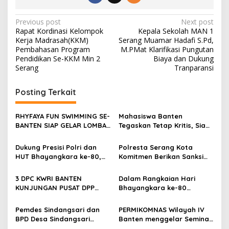
Post
Previous post
Next post
Rapat Kordinasi Kelompok
Kepala Sekolah MAN 1
navigation
Kerja Madrasah(KKM)
Serang Muamar Hadafi S.Pd,
Pembahasan Program
M.PMat Klarifikasi Pungutan
Pendidikan Se-KKM Min 2
Biaya dan Dukung
Serang
Tranparansi
Posting Terkait
RHYFAYA FUN SWIMMING SE-
Mahasiswa Banten
BANTEN SIAP GELAR LOMBA
Tegaskan Tetap Kritis, Siap
DENGAN KUOTA 320 PESERTA
Berkolaborasi Kawal
Profesionalisme Polri
Dukung Presisi Polri dan
Polresta Serang Kota
HUT Bhayangkara ke-80,
Komitmen Berikan Sanksi
Satresnarkoba Polres
Tegas terhadap Personel
Cilegon Gelar Lomba
yang Melakukan
3 DPC KWRI BANTEN
Dalam Rangkaian Hari
Kampung Bebas Dari
Pelanggaran
KUNJUNGAN PUSAT DPP
Bhayangkara ke-80
Narkoba di Lebak Denok
JAKARTA
Polresta Serang Kota
Musnahkan Ribuan Botol
Pemdes Sindangsari dan
PERMIKOMNAS Wilayah IV
Miras
BPD Desa Sindangsari
Banten menggelar Seminar
Perjuangkan Aspirasi
Nasional menjaga