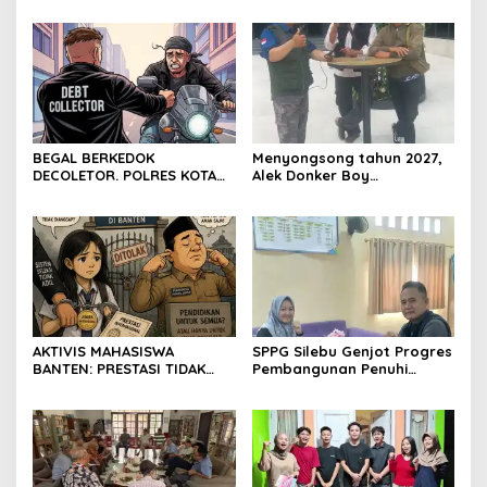
Panitia Milad KKPMP ke-15
Kantor DPD RI di Ibu Kota
Resmi Ditutup
Provinsi Banten
BEGAL BERKEDOK
Menyongsong tahun 2027,
DECOLETOR. POLRES KOTA
Alek Donker Boy
BOGOR HARUS TINDAK
London,pimpinan media
TEGAS
SerangPost.com, mengajak
seluruh jajaran untuk terus
meningkatkan
profesionalisme dalam
menjalankan tugas
jurnalistik
AKTIVIS MAHASISWA
SPPG Silebu Genjot Progres
BANTEN: PRESTASI TIDAK
Pembangunan Penuhi
BOLEH DIKALAHKAN OLEH
Syarat SLHS dari Dinkes
KETIDAKADILAN
Kabupaten Serang