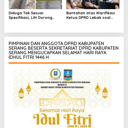
Diduga Tak Sesuai
Bantahan atas Klarifikasi
Spesifikasi, LIN Dorong
Ketua DPRD Lebak soal
Inspektorat Audit
Kasus Uun, Arwan:
Pekerjaan P3A Sabrang
Klarifikasi Diperbolehkan
Dahu Desa Awilega
namun Mengaburkan Fakta
Harus Terima
Konsekuensinya
PIMPINAN DAN ANGGOTA DPRD KABUPATEN
SERANG BESERTA SEKRETARIAT DPRD KABUPATEN
SERANG MENGUCAPKAN SELAMAT HARI RAYA
IDHUL FITRI 1446 H