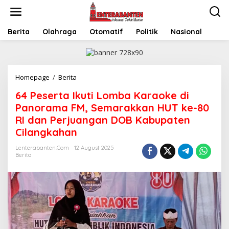
Skip
to
content
Berita
Olahraga
Otomatif
Politik
Nasional
64
Homepage
/
Berita
Peserta
64 Peserta Ikuti Lomba Karaoke di
Ikuti
Lomba
Panorama FM, Semarakkan HUT ke-80
Karaoke
RI dan Perjuangan DOB Kabupaten
di
Cilangkahan
Panorama
FM,
Lenterabanten.com
12 August 2025
Semarakkan
Berita
HUT
ke-
80
RI
dan
Perjuangan
DOB
Kabupaten