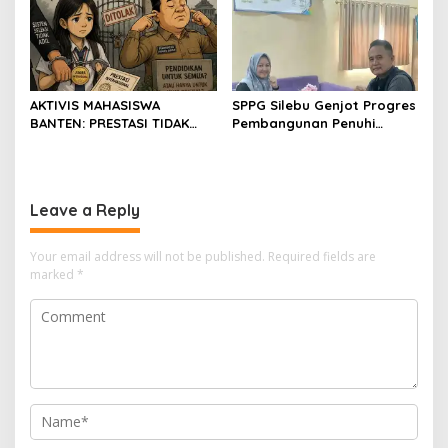
seluruh jajaran untuk terus
meningkatkan
profesionalisme dalam
menjalankan tugas
jurnalistik
AKTIVIS MAHASISWA
SPPG Silebu Genjot Progres
BANTEN: PRESTASI TIDAK
Pembangunan Penuhi
BOLEH DIKALAHKAN OLEH
Syarat SLHS dari Dinkes
KETIDAKADILAN
Kabupaten Serang
Leave a Reply
Your email address will not be published.
Required fields are
marked
*