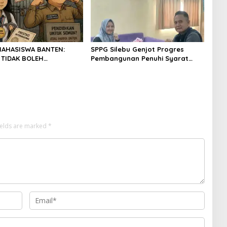
MAHASISWA BANTEN:
SPPG Silebu Genjot Progres
 TIDAK BOLEH
Pembangunan Penuhi Syarat
AN OLEH KETIDAKADILAN
SLHS dari Dinkes Kabupaten
Serang
ields are marked
*