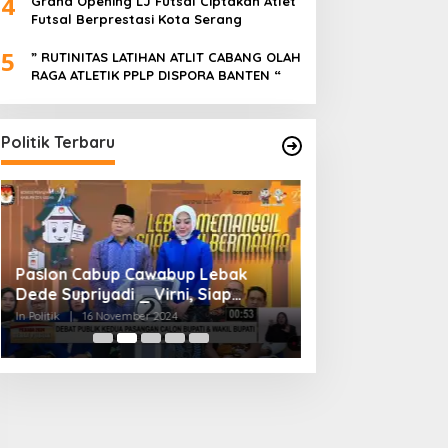
4
Grand Opening LJ Futsal Ciptakan Atlet
Futsal Berprestasi Kota Serang
5
” RUTINITAS LATIHAN ATLIT CABANG OLAH
RAGA ATLETIK PPLP DISPORA BANTEN “
Politik Terbaru
Paslon Cabup Cawabup Lebak
BIMTEK KORDES 
Dede Supriyadi _ Virni, Siap
SEKABUPATEN SE
Realisasikan Program
CIKONENG KEC A
In Politik
|
16 November 2024
In Politik
|
4 November
BANTEN