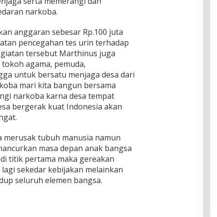
enjaga serta memerangi dan
edaran narkoba.
kan anggaran sebesar Rp.100 juta
atan pencegahan tes urin terhadap
egiatan tersebut Marthinus juga
 tokoh agama, pemuda,
gga untuk bersatu menjaga desa dari
arkoba mari kita bangun bersama
angi narkoba karna desa tempat
esa bergerak kuat Indonesia akan
ngat.
a merusak tubuh manusia namun
ghancurkan masa depan anak bangsa
adi titik pertama maka gereakan
lagi sekedar kebijakan melainkan
idup seluruh elemen bangsa.