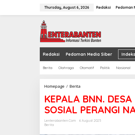
Skip
to
Thursday, August 6, 2026
Redaksi
Pedoman M
content
Redaksi
Pedoman Media Siber
Indeks
Berita
Olahraga
Otomatif
Politik
Nasional
KEPALA
Homepage
/
Berita
BNN.
KEPALA BNN. DESA
DESA
GARDA
SOSIAL PERANGI N
PERTAMA
JAGA
SOSIAL
Lenterabanten.com
6 August 2025
PERANGI
Berita
NARKOBA