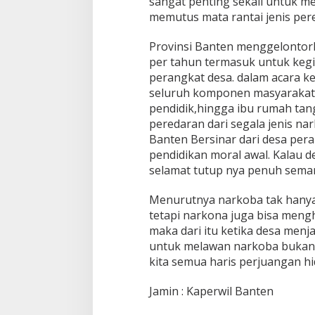
sangat penting sekali untuk m
memutus mata rantai jenis per
Provinsi Banten menggelontor
per tahun termasuk untuk kegi
perangkat desa. dalam acara k
seluruh komponen masyarakat
pendidik,hingga ibu rumah tan
peredaran dari segala jenis n
Banten Bersinar dari desa per
pendidikan moral awal. Kalau d
selamat tutup nya penuh sema
Menurutnya narkoba tak hany
tetapi narkona juga bisa men
maka dari itu ketika desa menj
untuk melawan narkoba bukan 
kita semua haris perjuangan h
Jamin : Kaperwil Banten