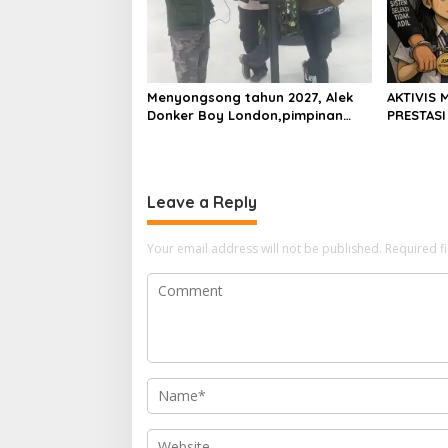
Menyongsong tahun 2027, Alek
AKTIVIS 
Donker Boy London,pimpinan
PRESTASI
media SerangPost.com,
DIKALAHK
mengajak seluruh jajaran untuk
terus meningkatkan
profesionalisme dalam
Leave a Reply
menjalankan tugas jurnalistik
Your email address will not be published.
Required f