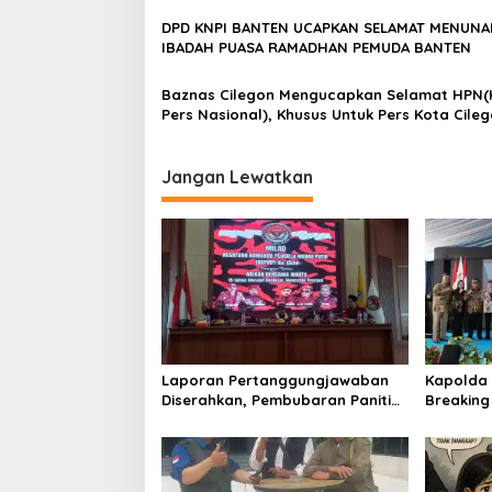
DPD KNPI BANTEN UCAPKAN SELAMAT MENUNA
IBADAH PUASA RAMADHAN PEMUDA BANTEN
Baznas Cilegon Mengucapkan Selamat HPN(
Pers Nasional), Khusus Untuk Pers Kota Cile
Jangan Lewatkan
Laporan Pertanggungjawaban
Kapolda 
Diserahkan, Pembubaran Panitia
Breakin
Milad KKPMP ke-15 Resmi Ditutup
Kantor D
Provinsi