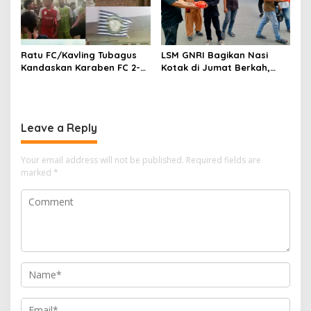
Ratu FC/Kavling Tubagus
LSM GNRI Bagikan Nasi
Kandaskan Karaben FC 2-0:
Kotak di Jumat Berkah,
Bola Sebagai Jembatan
Warga Sambut Antusias
Kebersamaan Warga
Sindang Heula
Leave a Reply
Your email address will not be published.
Required fields are
marked
*