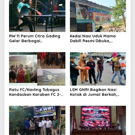
Tangan
RW 11 Perum Citra Gading
Kedai Nasi Uduk Mama
Gelar Berbagai
Dabill Resmi Dibuka,
Perlombaan, RT 08 Raih
Hadirkan Kelezatan Khas
Prestasi Gemilang
dengan Harga Ekonomis
Ratu FC/Kavling Tubagus
LSM GNRI Bagikan Nasi
Kandaskan Karaben FC 2-0:
Kotak di Jumat Berkah,
Bola Sebagai Jembatan
Warga Sambut Antusias
Kebersamaan Warga
Sindang Heula