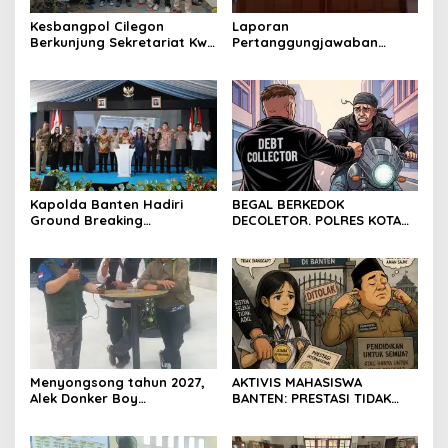
Kesbangpol Cilegon
Laporan
Berkunjung Sekretariat Kwri
Pertanggungjawaban
Kota Cilegon, Menjalin
Diserahkan, Pembubaran
Kemitraan yang kokoh
Panitia Milad KKPMP ke-15
Resmi Ditutup
Kapolda Banten Hadiri
BEGAL BERKEDOK
Ground Breaking
DECOLETOR. POLRES KOTA
Pembangunan Gedung
BOGOR HARUS TINDAK
Kantor DPD RI di Ibu Kota
TEGAS
Provinsi Banten
Menyongsong tahun 2027,
AKTIVIS MAHASISWA
Alek Donker Boy
BANTEN: PRESTASI TIDAK
London,pimpinan media
BOLEH DIKALAHKAN OLEH
SerangPost.com, mengajak
KETIDAKADILAN
seluruh jajaran untuk terus