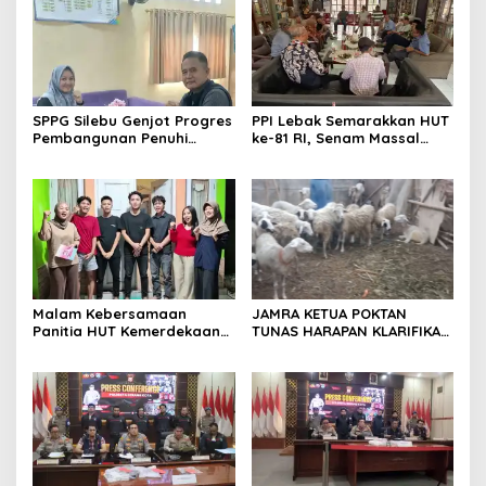
meningkatkan
profesionalisme dalam
menjalankan tugas
jurnalistik
SPPG Silebu Genjot Progres
PPI Lebak Semarakkan HUT
Pembangunan Penuhi
ke-81 RI, Senam Massal
Syarat SLHS dari Dinkes
Jadi Ajang Silaturahmi dan
Kabupaten Serang
Temu Kangen
Malam Kebersamaan
JAMRA KETUA POKTAN
Panitia HUT Kemerdekaan
TUNAS HARAPAN KLARIFIKASI
17 Agustus Resmi
ADANYA DUGAAN UPPO
Ditetapkan di Lingk. Toplas
KERBAU DI JUAL
Desa Silebu Kec .Kragilan