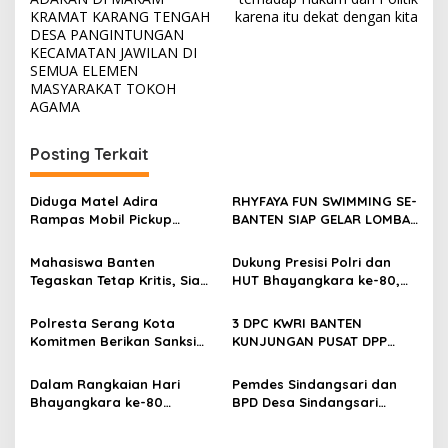
KRAMAT KARANG TENGAH
karena itu dekat dengan kita
DESA PANGINTUNGAN
KECAMATAN JAWILAN DI
SEMUA ELEMEN
MASYARAKAT TOKOH
AGAMA
Posting Terkait
Diduga Matel Adira
RHYFAYA FUN SWIMMING SE-
Rampas Mobil Pickup
BANTEN SIAP GELAR LOMBA
Pedagang Kambing di
DENGAN KUOTA 320 PESERTA
Serang
Mahasiswa Banten
Dukung Presisi Polri dan
Tegaskan Tetap Kritis, Siap
HUT Bhayangkara ke-80,
Berkolaborasi Kawal
Satresnarkoba Polres
Profesionalisme Polri
Cilegon Gelar Lomba
Polresta Serang Kota
3 DPC KWRI BANTEN
Kampung Bebas Dari
Komitmen Berikan Sanksi
KUNJUNGAN PUSAT DPP
Narkoba di Lebak Denok
Tegas terhadap Personel
JAKARTA
yang Melakukan
Dalam Rangkaian Hari
Pemdes Sindangsari dan
Pelanggaran
Bhayangkara ke-80
BPD Desa Sindangsari
Polresta Serang Kota
Perjuangkan Aspirasi
Musnahkan Ribuan Botol
Masyarakat