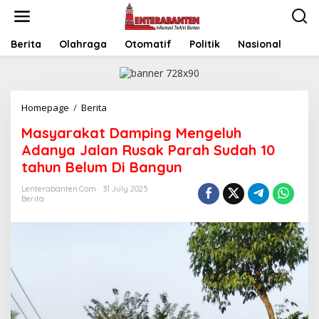
Skip
to
content
Berita
Olahraga
Otomatif
Politik
Nasional
Masyarakat
Homepage
/
Berita
Damping
Masyarakat Damping Mengeluh
Mengeluh
Adanya
Adanya Jalan Rusak Parah Sudah 10
Jalan
tahun Belum Di Bangun
Rusak
Parah
Lenterabanten.com
31 July 2025
Sudah
Berita
10
tahun
Belum
Di
Bangun