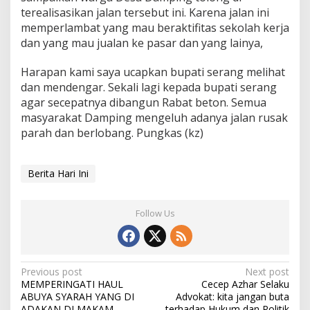
terealisasikan jalan tersebut ini. Karena jalan ini
memperlambat yang mau beraktifitas sekolah kerja
dan yang mau jualan ke pasar dan yang lainya,
Harapan kami saya ucapkan bupati serang melihat
dan mendengar. Sekali lagi kepada bupati serang
agar secepatnya dibangun Rabat beton. Semua
masyarakat Damping mengeluh adanya jalan rusak
parah dan berlobang. Pungkas (kz)
Berita Hari Ini
Follow Us
Post
Previous post
Next post
MEMPERINGATI HAUL
Cecep Azhar Selaku
navigation
ABUYA SYARAH YANG DI
Advokat: kita jangan buta
ADAKAN DI MAKAM
terhadap Hukum dan Politik