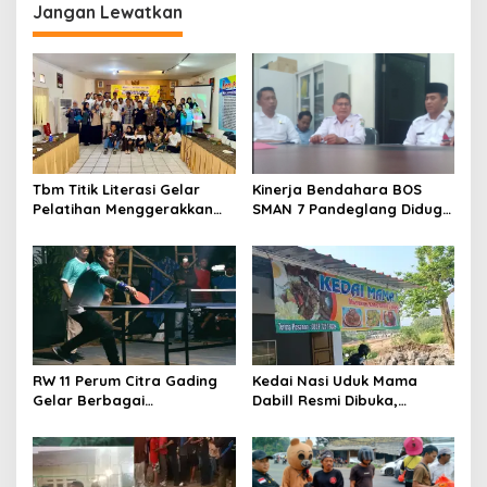
Miras
Kp.Cikuya,Cianjur
Jangan Lewatkan
Sebelah,Sanding Butuh
Penerangan Jalan Umum
(PJU) Demi Keselamatan
Jalan dan Peningkatan
Ekonomi
Tbm Titik Literasi Gelar
Kinerja Bendahara BOS
Pelatihan Menggerakkan
SMAN 7 Pandeglang Diduga
Literasi Menguatkan
Tidak Profesional, LIN
Komunitas
Dorong Inspektorat Turun
Tangan
RW 11 Perum Citra Gading
Kedai Nasi Uduk Mama
Gelar Berbagai
Dabill Resmi Dibuka,
Perlombaan, RT 08 Raih
Hadirkan Kelezatan Khas
Prestasi Gemilang
dengan Harga Ekonomis