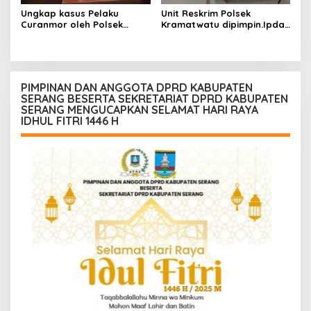
Ungkap kasus Pelaku
Unit Reskrim Polsek
Curanmor oleh Polsek
Kramatwatu dipimpin.Ipda
Kramatwatu Polresta
Andi Setiiawan SH, MH
Serang Kota
bersama anggota saat itu
segera melakukan olah tkp
dan pengejaran terhadap
pelaku.
PIMPINAN DAN ANGGOTA DPRD KABUPATEN
SERANG BESERTA SEKRETARIAT DPRD KABUPATEN
SERANG MENGUCAPKAN SELAMAT HARI RAYA
IDHUL FITRI 1446 H