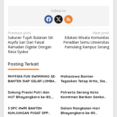
Follow Us
Post
Previous post
Next post
Sukuran Tujuh Bulanan Siti
Edukasi Wisata Komunitas
navigation
Asyifa Sari Dan Faisal
Peradilan Semu Universitas
Ramadan Digelar Dengan
Pamulang Kampus Serang
Rasa Syukur
Posting Terkait
RHYFAYA FUN SWIMMING SE-
Mahasiswa Banten
BANTEN SIAP GELAR LOMBA
Tegaskan Tetap Kritis, Siap
DENGAN KUOTA 320 PESERTA
Berkolaborasi Kawal
Profesionalisme Polri
Dukung Presisi Polri dan
Polresta Serang Kota
HUT Bhayangkara ke-80,
Komitmen Berikan Sanksi
Satresnarkoba Polres
Tegas terhadap Personel
Cilegon Gelar Lomba
yang Melakukan
3 DPC KWRI BANTEN
Dalam Rangkaian Hari
Kampung Bebas Dari
Pelanggaran
KUNJUNGAN PUSAT DPP
Bhayangkara ke-80
Narkoba di Lebak Denok