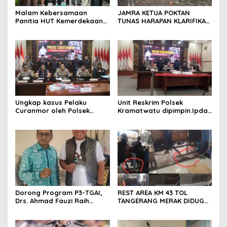
Malam Kebersamaan
JAMRA KETUA POKTAN
Panitia HUT Kemerdekaan
TUNAS HARAPAN KLARIFIKASI
17 Agustus Resmi
ADANYA DUGAAN UPPO
Ditetapkan di Lingk. Toplas
KERBAU DI JUAL
Desa Silebu Kec .Kragilan
Ungkap kasus Pelaku
Unit Reskrim Polsek
Curanmor oleh Polsek
Kramatwatu dipimpin.Ipda
Kramatwatu Polresta
Andi Setiiawan SH, MH
Serang Kota
bersama anggota saat itu
segera melakukan olah tkp
dan pengejaran terhadap
pelaku.
Dorong Program P3-TGAI,
REST AREA KM 43 TOL
Drs. Ahmad Fauzi Raih
TANGERANG MERAK DIDUGA
Apresiasi dari P3A Bintang
ABAIKAN K3 BAHAYAKAN
Sanga, Desa Koroncong
PEKERJA DAN
PENGUNJUANG