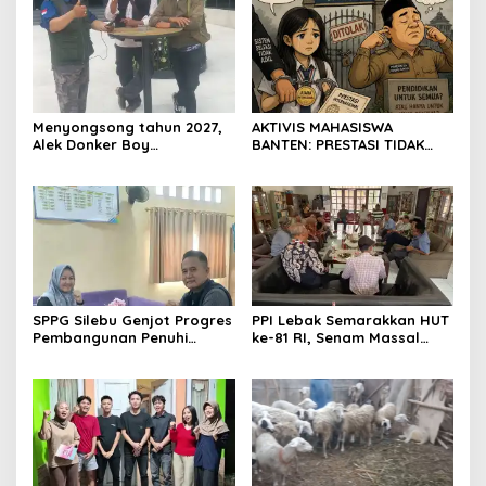
Provinsi Banten
Menyongsong tahun 2027,
AKTIVIS MAHASISWA
Alek Donker Boy
BANTEN: PRESTASI TIDAK
London,pimpinan media
BOLEH DIKALAHKAN OLEH
SerangPost.com, mengajak
KETIDAKADILAN
seluruh jajaran untuk terus
meningkatkan
profesionalisme dalam
menjalankan tugas
jurnalistik
SPPG Silebu Genjot Progres
PPI Lebak Semarakkan HUT
Pembangunan Penuhi
ke-81 RI, Senam Massal
Syarat SLHS dari Dinkes
Jadi Ajang Silaturahmi dan
Kabupaten Serang
Temu Kangen