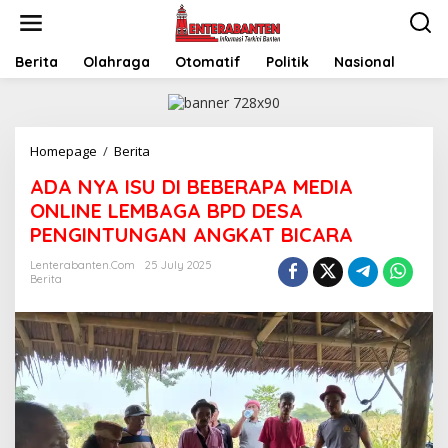
Skip
to
content
Berita
Olahraga
Otomatif
Politik
Nasional
ADA
Homepage
/
Berita
NYA
ADA NYA ISU DI BEBERAPA MEDIA
ISU
DI
ONLINE LEMBAGA BPD DESA
BEBERAPA
PENGINTUNGAN ANGKAT BICARA
MEDIA
ONLINE
Lenterabanten.com
25 July 2025
LEMBAGA
Berita
BPD
DESA
PENGINTUNGAN
ANGKAT
BICARA