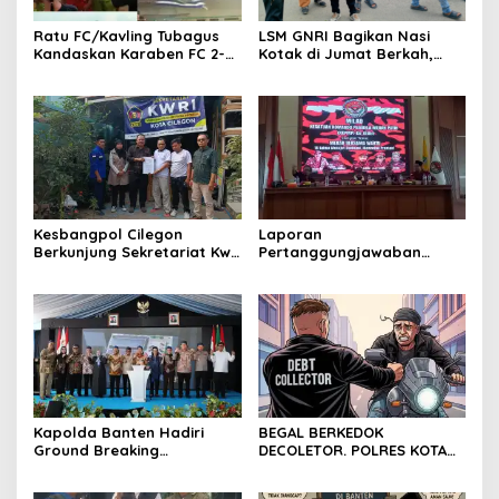
Ratu FC/Kavling Tubagus
LSM GNRI Bagikan Nasi
Kandaskan Karaben FC 2-0:
Kotak di Jumat Berkah,
Bola Sebagai Jembatan
Warga Sambut Antusias
Kebersamaan Warga
Sindang Heula
Kesbangpol Cilegon
Laporan
Berkunjung Sekretariat Kwri
Pertanggungjawaban
Kota Cilegon, Menjalin
Diserahkan, Pembubaran
Kemitraan yang kokoh
Panitia Milad KKPMP ke-15
Resmi Ditutup
Kapolda Banten Hadiri
BEGAL BERKEDOK
Ground Breaking
DECOLETOR. POLRES KOTA
Pembangunan Gedung
BOGOR HARUS TINDAK
Kantor DPD RI di Ibu Kota
TEGAS