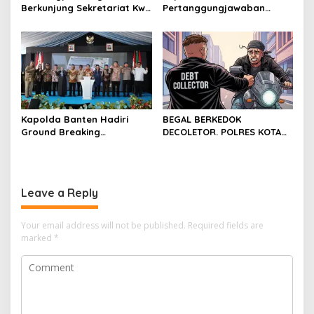
Berkunjung Sekretariat Kwri
Pertanggungjawaban
Kota Cilegon, Menjalin
Diserahkan, Pembubaran
Kemitraan yang kokoh
Panitia Milad KKPMP ke-15
Resmi Ditutup
Kapolda Banten Hadiri
BEGAL BERKEDOK
Ground Breaking
DECOLETOR. POLRES KOTA
Pembangunan Gedung
BOGOR HARUS TINDAK
Kantor DPD RI di Ibu Kota
TEGAS
Provinsi Banten
Leave a Reply
Your email address will not be published.
Required fields are
marked
*