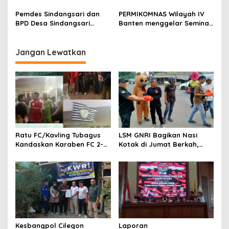
JAKARTA
Polresta Serang Kota
Musnahkan Ribuan Botol
Pemdes Sindangsari dan
PERMIKOMNAS Wilayah IV
Miras
BPD Desa Sindangsari
Banten menggelar Seminar
Perjuangkan Aspirasi
Nasional menjaga
Masyarakat
keamanan data di ruang
Kp.Cikuya,Cianjur
siber
Jangan Lewatkan
Sebelah,Sanding Butuh
Penerangan Jalan Umum
(PJU) Demi Keselamatan
Jalan dan Peningkatan
Ekonomi
Ratu FC/Kavling Tubagus
LSM GNRI Bagikan Nasi
Kandaskan Karaben FC 2-0:
Kotak di Jumat Berkah,
Bola Sebagai Jembatan
Warga Sambut Antusias
Kebersamaan Warga
Sindang Heula
Kesbangpol Cilegon
Laporan