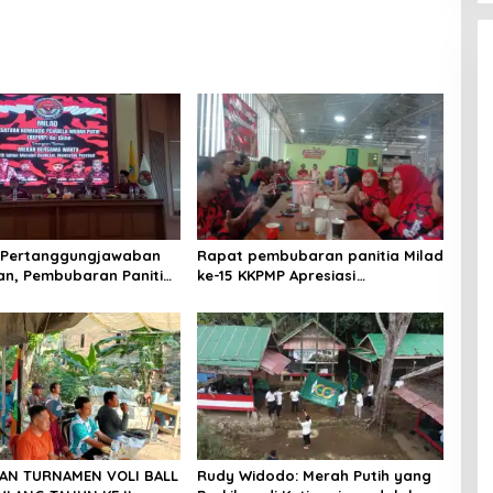
 Pertanggungjawaban
Rapat pembubaran panitia Milad
an, Pembubaran Panitia
ke-15 KKPMP Apresiasi
PMP ke-15 Resmi Ditutup
Kekompakan Panitia dan Ajak
Perkuat Solidaritas Organisasi
bertempat Kubang Laban
Jombang Cilegon Rm Sate Bebek
Nong ViNY.
AN TURNAMEN VOLI BALL
Rudy Widodo: Merah Putih yang