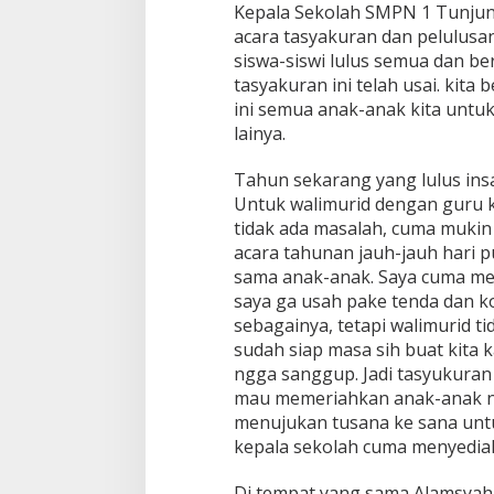
Kepala Sekolah SMPN 1 Tunjun
acara tasyakuran dan pelulusa
siswa-siswi lulus semua dan b
tasyakuran ini telah usai. kita
ini semua anak-anak kita unt
lainya.
Tahun sekarang yang lulus insa
Untuk walimurid dengan guru 
tidak ada masalah, cuma mukin
acara tahunan jauh-jauh hari 
sama anak-anak. Saya cuma memf
saya ga usah pake tenda dan 
sebagainya, tetapi walimurid t
sudah siap masa sih buat kita 
ngga sanggup. Jadi tasyukuran
mau memeriahkan anak-anak nya
menujukan tusana ke sana untu
kepala sekolah cuma menyedia
Di tempat yang sama Alamsyah