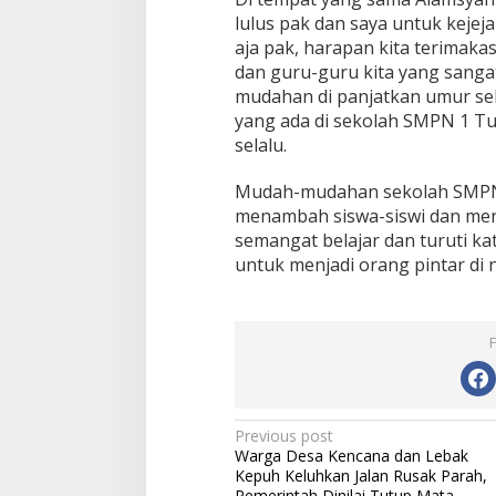
lulus pak dan saya untuk kejej
aja pak, harapan kita terimaka
dan guru-guru kita yang sanga
mudahan di panjatkan umur seh
yang ada di sekolah SMPN 1 Tun
selalu.
Mudah-mudahan sekolah SMPN 
menambah siswa-siswi dan menj
semangat belajar dan turuti k
untuk menjadi orang pintar di ne
Post
Previous post
Warga Desa Kencana dan Lebak
navigation
Kepuh Keluhkan Jalan Rusak Parah,
Pemerintah Dinilai Tutup Mata