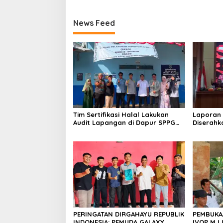
News Feed
Tim Sertifikasi Halal Lakukan
Laporan
Audit Lapangan di Dapur SPPG
Diserahk
Silebu
Milad KK
PERINGATAN DIRGAHAYU REPUBLIK
PEMBUKA
INDONESIA: PEMUDA GALAXY
IVOP MJ 