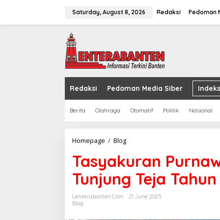
Skip
to
Saturday, August 8, 2026
Redaksi
Pedoman M
content
Redaksi
Pedoman Media Siber
Indeks
Berita
Olahraga
Otomatif
Politik
Nasional
Tasyakuran
Homepage
/
Blog
Purnawiyata
Tasyakuran Purnawi
Kelas
lX
Tunjung Teja Tahun
SMPN
1
Tunjung
Lenterabanten.com
21 June 2025
Teja
Blog
Tahun
Pelajaran