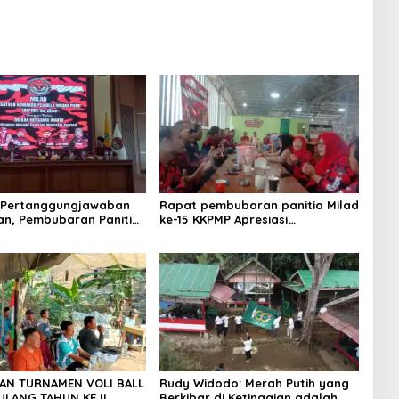
 Pertanggungjawaban
Rapat pembubaran panitia Milad
an, Pembubaran Panitia
ke-15 KKPMP Apresiasi
PMP ke-15 Resmi Ditutup
Kekompakan Panitia dan Ajak
Perkuat Solidaritas Organisasi
bertempat Kubang Laban
Jombang Cilegon Rm Sate Bebek
Nong ViNY.
AN TURNAMEN VOLI BALL
Rudy Widodo: Merah Putih yang
ULANG TAHUN KE II
Berkibar di Ketinggian adalah