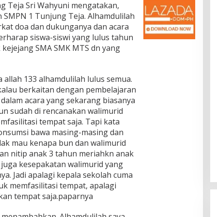
g Teja Sri Wahyuni mengatakan,
n SMPN 1 Tunjung Teja. Alhamdulilah
erkat doa dan dukunganya dan acara
 berharap siswa-siswi yang lulus tahun
uk kejejang SMA SMK MTS dn yang
 allah 133 alhamdulilah lulus semua.
kalau berkaitan dengan pembelajaran
 dalam acara yang sekarang biasanya
pun sudah di rencanakan walimurid
asilitasi tempat saja. Tapi kata
konsumsi bawa masing-masing dan
idak mau kenapa bun dan walimurid
kan nitip anak 3 tahun meriahkn anak
 juga kesepakatan walimurid yang
. Jadi apalagi kepala sekolah cuma
k memfasilitasi tempat, apalagi
kan tempat saja.paparnya
 menambahkan. Alhamdulilah saya