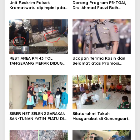
Unit Reskrim Polsek
Dorong Program P3-TGAI,
Kramatwatu dipimpin.Ipda
Drs. Ahmad Fauzi Raih
Andi Setiiawan SH, MH
Apresiasi dari P3A Bintang
bersama anggota saat itu
Sanga, Desa Koroncong
segera melakukan olah tkp
dan pengejaran terhadap
pelaku.
REST AREA KM 43 TOL
Ucapan Terima Kasih dan
TANGERANG MERAK DIDUGA
Selamat atas Promosi
ABAIKAN K3 BAHAYAKAN
Jabatan dari Mahasiswa
PEKERJA DAN
Banten Dan Amon
PENGUNJUANG
SIBER NET SELENGGARAKAN
Silaturahmi Tokoh
SAN-TUNAN YATIM PIATU DI
Masyarakat di Gunungsari,
BANTARWANGI, WUJUDKAN
Warga Sepakat Dukung
KEPEDULIAN SOSIAL
Pengawasan dan
Keberadaan PT Peternakan
Ayam Gunungsari Utama