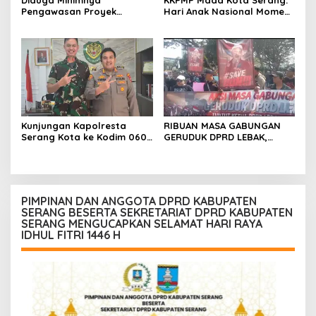
Diduga Minimnya
KKPMP Mada Kota Serang:
Pengawasan Proyek
Hari Anak Nasional Momen
Rehabilitasi SDN Cilegon 5
Tegaskan Komitmen Jaga
Soroti Masalah K3
Masa Depan Generasi
Penerus Bangsa
Kunjungan Kapolresta
RIBUAN MASA GABUNGAN
Serang Kota ke Kodim 0602
GERUDUK DPRD LEBAK,
Serang bukti TNI-POLRI
TUNTUT KETUA DPRD
tetap Solid
MUNDUR
PIMPINAN DAN ANGGOTA DPRD KABUPATEN
SERANG BESERTA SEKRETARIAT DPRD KABUPATEN
SERANG MENGUCAPKAN SELAMAT HARI RAYA
IDHUL FITRI 1446 H