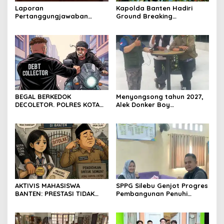
Laporan
Kapolda Banten Hadiri
Pertanggungjawaban
Ground Breaking
Diserahkan, Pembubaran
Pembangunan Gedung
Panitia Milad KKPMP ke-15
Kantor DPD RI di Ibu Kota
Resmi Ditutup
Provinsi Banten
BEGAL BERKEDOK
Menyongsong tahun 2027,
DECOLETOR. POLRES KOTA
Alek Donker Boy
BOGOR HARUS TINDAK
London,pimpinan media
TEGAS
SerangPost.com, mengajak
seluruh jajaran untuk terus
meningkatkan
profesionalisme dalam
menjalankan tugas
jurnalistik
AKTIVIS MAHASISWA
SPPG Silebu Genjot Progres
BANTEN: PRESTASI TIDAK
Pembangunan Penuhi
BOLEH DIKALAHKAN OLEH
Syarat SLHS dari Dinkes
KETIDAKADILAN
Kabupaten Serang