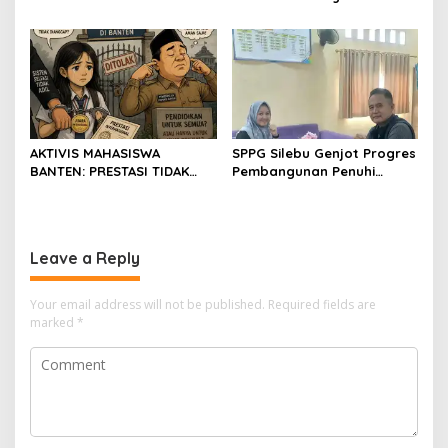
BOGOR HARUS TINDAK
London,pimpinan media
TEGAS
SerangPost.com, mengajak
seluruh jajaran untuk terus
meningkatkan
profesionalisme dalam
menjalankan tugas
jurnalistik
AKTIVIS MAHASISWA
SPPG Silebu Genjot Progres
BANTEN: PRESTASI TIDAK
Pembangunan Penuhi
BOLEH DIKALAHKAN OLEH
Syarat SLHS dari Dinkes
KETIDAKADILAN
Kabupaten Serang
Leave a Reply
Your email address will not be published.
Required fields are
marked
*