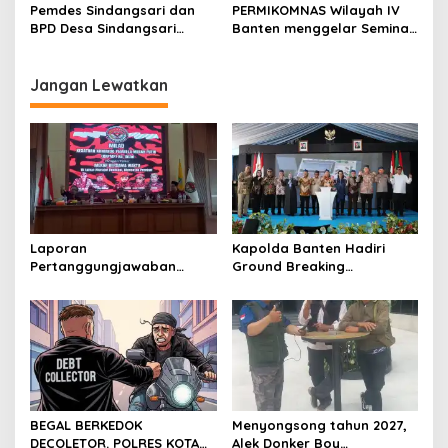
Musnahkan Ribuan Botol
Pemdes Sindangsari dan
PERMIKOMNAS Wilayah IV
Miras
BPD Desa Sindangsari
Banten menggelar Seminar
Perjuangkan Aspirasi
Nasional menjaga
Masyarakat
keamanan data di ruang
Kp.Cikuya,Cianjur
siber
Jangan Lewatkan
Sebelah,Sanding Butuh
Penerangan Jalan Umum
(PJU) Demi Keselamatan
Jalan dan Peningkatan
Ekonomi
Laporan
Kapolda Banten Hadiri
Pertanggungjawaban
Ground Breaking
Diserahkan, Pembubaran
Pembangunan Gedung
Panitia Milad KKPMP ke-15
Kantor DPD RI di Ibu Kota
Resmi Ditutup
Provinsi Banten
BEGAL BERKEDOK
Menyongsong tahun 2027,
DECOLETOR. POLRES KOTA
Alek Donker Boy