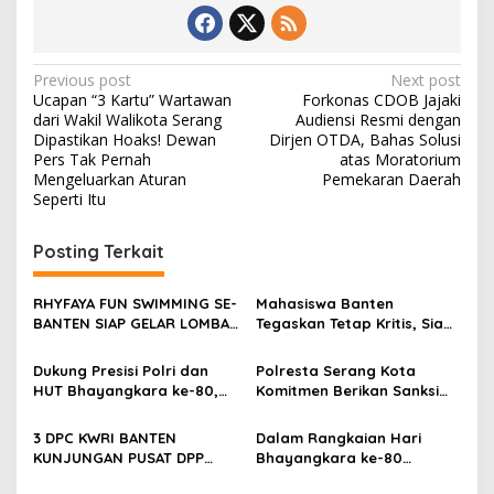
Post
Previous post
Next post
Ucapan “3 Kartu” Wartawan
Forkonas CDOB Jajaki
navigation
dari Wakil Walikota Serang
Audiensi Resmi dengan
Dipastikan Hoaks! Dewan
Dirjen OTDA, Bahas Solusi
Pers Tak Pernah
atas Moratorium
Mengeluarkan Aturan
Pemekaran Daerah
Seperti Itu
Posting Terkait
RHYFAYA FUN SWIMMING SE-
Mahasiswa Banten
BANTEN SIAP GELAR LOMBA
Tegaskan Tetap Kritis, Siap
DENGAN KUOTA 320 PESERTA
Berkolaborasi Kawal
Profesionalisme Polri
Dukung Presisi Polri dan
Polresta Serang Kota
HUT Bhayangkara ke-80,
Komitmen Berikan Sanksi
Satresnarkoba Polres
Tegas terhadap Personel
Cilegon Gelar Lomba
yang Melakukan
3 DPC KWRI BANTEN
Dalam Rangkaian Hari
Kampung Bebas Dari
Pelanggaran
KUNJUNGAN PUSAT DPP
Bhayangkara ke-80
Narkoba di Lebak Denok
JAKARTA
Polresta Serang Kota