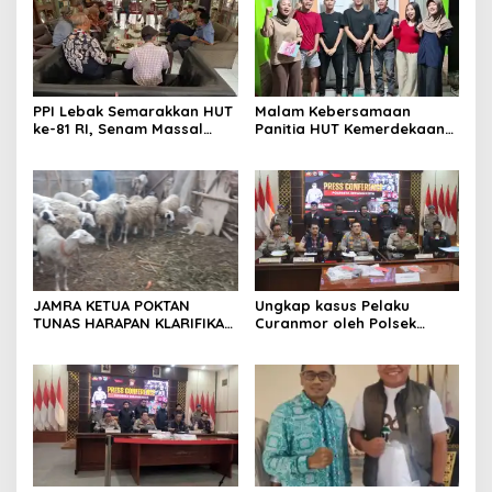
PPI Lebak Semarakkan HUT
Malam Kebersamaan
ke-81 RI, Senam Massal
Panitia HUT Kemerdekaan
Jadi Ajang Silaturahmi dan
17 Agustus Resmi
Temu Kangen
Ditetapkan di Lingk. Toplas
Desa Silebu Kec .Kragilan
JAMRA KETUA POKTAN
Ungkap kasus Pelaku
TUNAS HARAPAN KLARIFIKASI
Curanmor oleh Polsek
ADANYA DUGAAN UPPO
Kramatwatu Polresta
KERBAU DI JUAL
Serang Kota