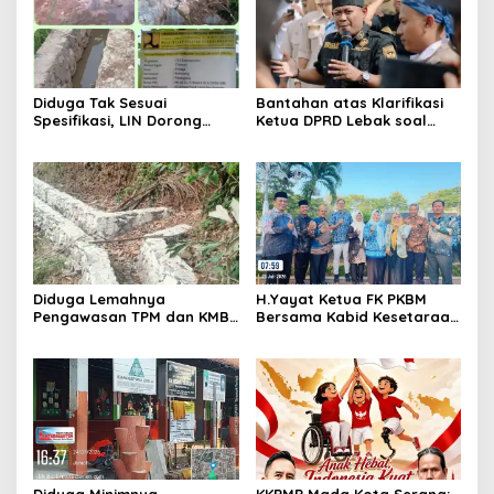
Diduga Tak Sesuai
Bantahan atas Klarifikasi
Spesifikasi, LIN Dorong
Ketua DPRD Lebak soal
Inspektorat Audit
Kasus Uun, Arwan:
Pekerjaan P3A Sabrang
Klarifikasi Diperbolehkan
Dahu Desa Awilega
namun Mengaburkan Fakta
Harus Terima
Konsekuensinya
Diduga Lemahnya
H.Yayat Ketua FK PKBM
Pengawasan TPM dan KMB
Bersama Kabid Kesetaraan
Memicu Pekerjaan P3A
Hadiri Acara Hari Anak
Bintang Sanga Desa
Nasional Ke-42
Koroncong tidak Sesuai
Spesifikasi