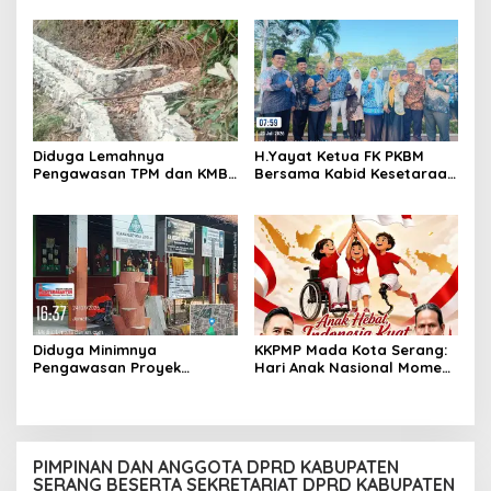
Pekerjaan P3A Sabrang
Klarifikasi Diperbolehkan
Dahu Desa Awilega
namun Mengaburkan Fakta
Harus Terima
Konsekuensinya
Diduga Lemahnya
H.Yayat Ketua FK PKBM
Pengawasan TPM dan KMB
Bersama Kabid Kesetaraan
Memicu Pekerjaan P3A
Hadiri Acara Hari Anak
Bintang Sanga Desa
Nasional Ke-42
Koroncong tidak Sesuai
Spesifikasi
Diduga Minimnya
KKPMP Mada Kota Serang:
Pengawasan Proyek
Hari Anak Nasional Momen
Rehabilitasi SDN Cilegon 5
Tegaskan Komitmen Jaga
Soroti Masalah K3
Masa Depan Generasi
Penerus Bangsa
PIMPINAN DAN ANGGOTA DPRD KABUPATEN
SERANG BESERTA SEKRETARIAT DPRD KABUPATEN