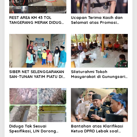
REST AREA KM 43 TOL
Ucapan Terima Kasih dan
TANGERANG MERAK DIDUGA
Selamat atas Promosi
ABAIKAN K3 BAHAYAKAN
Jabatan dari Mahasiswa
PEKERJA DAN
Banten Dan Amon
PENGUNJUANG
SIBER NET SELENGGARAKAN
Silaturahmi Tokoh
SAN-TUNAN YATIM PIATU DI
Masyarakat di Gunungsari,
BANTARWANGI, WUJUDKAN
Warga Sepakat Dukung
KEPEDULIAN SOSIAL
Pengawasan dan
Keberadaan PT Peternakan
Ayam Gunungsari Utama
Diduga Tak Sesuai
Bantahan atas Klarifikasi
Spesifikasi, LIN Dorong
Ketua DPRD Lebak soal
Inspektorat Audit
Kasus Uun, Arwan: