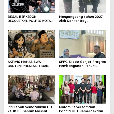
BEGAL BERKEDOK
Menyongsong tahun 2027,
DECOLETOR. POLRES KOTA
Alek Donker Boy
BOGOR HARUS TINDAK
London,pimpinan media
TEGAS
SerangPost.com, mengajak
seluruh jajaran untuk terus
meningkatkan
profesionalisme dalam
menjalankan tugas
jurnalistik
AKTIVIS MAHASISWA
SPPG Silebu Genjot Progres
BANTEN: PRESTASI TIDAK
Pembangunan Penuhi
BOLEH DIKALAHKAN OLEH
Syarat SLHS dari Dinkes
KETIDAKADILAN
Kabupaten Serang
PPI Lebak Semarakkan HUT
Malam Kebersamaan
ke-81 RI, Senam Massal
Panitia HUT Kemerdekaan