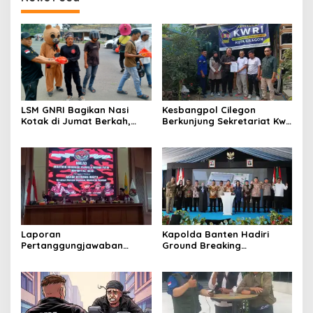
LSM GNRI Bagikan Nasi
Kesbangpol Cilegon
Kotak di Jumat Berkah,
Berkunjung Sekretariat Kwri
Warga Sambut Antusias
Kota Cilegon, Menjalin
Kemitraan yang kokoh
Laporan
Kapolda Banten Hadiri
Pertanggungjawaban
Ground Breaking
Diserahkan, Pembubaran
Pembangunan Gedung
Panitia Milad KKPMP ke-15
Kantor DPD RI di Ibu Kota
Resmi Ditutup
Provinsi Banten