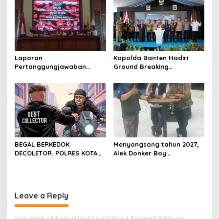
Laporan
Kapolda Banten Hadiri
Pertanggungjawaban
Ground Breaking
Diserahkan, Pembubaran
Pembangunan Gedung
Panitia Milad KKPMP ke-15
Kantor DPD RI di Ibu Kota
Resmi Ditutup
Provinsi Banten
BEGAL BERKEDOK
Menyongsong tahun 2027,
DECOLETOR. POLRES KOTA
Alek Donker Boy
BOGOR HARUS TINDAK
London,pimpinan media
TEGAS
SerangPost.com, mengajak
seluruh jajaran untuk terus
meningkatkan
Leave a Reply
profesionalisme dalam
menjalankan tugas
jurnalistik
Your email address will not be published.
Required fields are