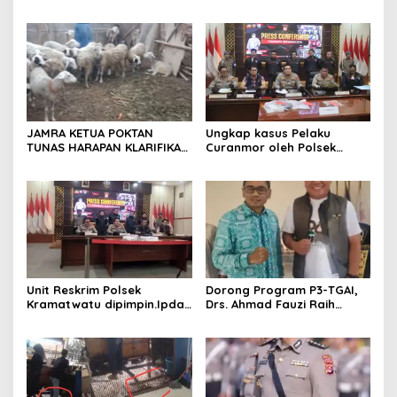
Jadi Ajang Silaturahmi dan
17 Agustus Resmi
Temu Kangen
Ditetapkan di Lingk. Toplas
Desa Silebu Kec .Kragilan
JAMRA KETUA POKTAN
Ungkap kasus Pelaku
TUNAS HARAPAN KLARIFIKASI
Curanmor oleh Polsek
ADANYA DUGAAN UPPO
Kramatwatu Polresta
KERBAU DI JUAL
Serang Kota
Unit Reskrim Polsek
Dorong Program P3-TGAI,
Kramatwatu dipimpin.Ipda
Drs. Ahmad Fauzi Raih
Andi Setiiawan SH, MH
Apresiasi dari P3A Bintang
bersama anggota saat itu
Sanga, Desa Koroncong
segera melakukan olah tkp
dan pengejaran terhadap
pelaku.