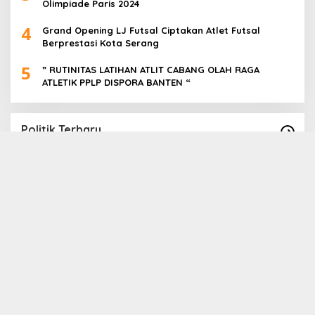
Olimpiade Paris 2024
4
Grand Opening LJ Futsal Ciptakan Atlet Futsal
Berprestasi Kota Serang
5
” RUTINITAS LATIHAN ATLIT CABANG OLAH RAGA
ATLETIK PPLP DISPORA BANTEN “
Politik Terbaru
Paslon Cabup Cawabup Lebak Dede Supriyadi
B
_ Virni, Siap Realisasikan Program
S
A
In Politik
|
16 November 2024
In 