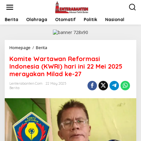
Skip
to
content
Berita
Olahraga
Otomatif
Politik
Nasional
Komite
Homepage
/
Berita
Wartawan
Komite Wartawan Reformasi
Reformasi
Indonesia
Indonesia (KWRI) hari ini 22 Mei 2025
(KWRI)
merayakan Milad ke-27
hari
ini
Lenterabanten.com
22 May 2025
22
Berita
Mei
2025
merayakan
Milad
ke-
27