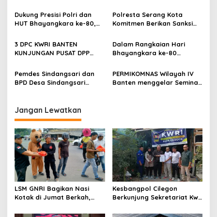
DENGAN KUOTA 320 PESERTA
Berkolaborasi Kawal
Profesionalisme Polri
Dukung Presisi Polri dan
Polresta Serang Kota
HUT Bhayangkara ke-80,
Komitmen Berikan Sanksi
Satresnarkoba Polres
Tegas terhadap Personel
Cilegon Gelar Lomba
yang Melakukan
3 DPC KWRI BANTEN
Dalam Rangkaian Hari
Kampung Bebas Dari
Pelanggaran
KUNJUNGAN PUSAT DPP
Bhayangkara ke-80
Narkoba di Lebak Denok
JAKARTA
Polresta Serang Kota
Musnahkan Ribuan Botol
Pemdes Sindangsari dan
PERMIKOMNAS Wilayah IV
Miras
BPD Desa Sindangsari
Banten menggelar Seminar
Perjuangkan Aspirasi
Nasional menjaga
Masyarakat
keamanan data di ruang
Kp.Cikuya,Cianjur
siber
Jangan Lewatkan
Sebelah,Sanding Butuh
Penerangan Jalan Umum
(PJU) Demi Keselamatan
Jalan dan Peningkatan
Ekonomi
LSM GNRI Bagikan Nasi
Kesbangpol Cilegon
Kotak di Jumat Berkah,
Berkunjung Sekretariat Kwri
Warga Sambut Antusias
Kota Cilegon, Menjalin
Kemitraan yang kokoh